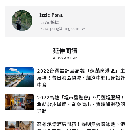
Izzie Pang
La Vie編輯
izzie_pang@hmg.com.tw
延伸閱讀
RECOMMEND
2022台灣設計展高雄「蓬萊商港區」主
展場！昔日港區物流、經濟中樞化身設計
中島
2022高雄「埕市鹽遊會」9月鹽埕登場！
集結散步導覽、音樂演出、實境解謎破關
活動
高雄承億酒店開箱！透明無邊際泳池、港