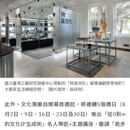
國立臺灣工藝研究發展中心策劃的「物演流形」展覽讓觀眾穿梭於7
大居家生活模組空間。（圖片提供：設研院）
此外，文化策展自開幕首週起，將連續5個週日（8
月2日、9日、16日、23日及30日）推出「從0到∞
的文化IP生成術」名人帶逛×主題講座，邀請「跑步