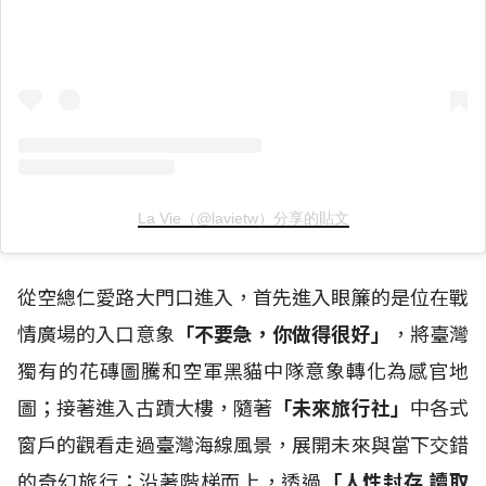
La Vie（@lavietw）分享的貼文
從空總仁愛路大門口進入，首先進入眼簾的是位在戰
情廣場的入口意象
「不要急，你做得很好」
，將臺灣
獨有的花磚圖騰和空軍黑貓中隊意象轉化為感官地
圖；接著進入古蹟大樓，隨著
「未來旅行社」
中各式
窗戶的觀看走過臺灣海線風景，展開未來與當下交錯
的奇幻旅行；沿著階梯而上，透過
「人性封存 讀取