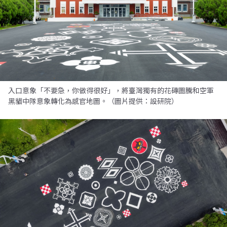
入口意象「不要急，你做得很好」，將臺灣獨有的花磚圖騰和空軍
黑貓中隊意象轉化為感官地圖。（圖片提供：設研院）