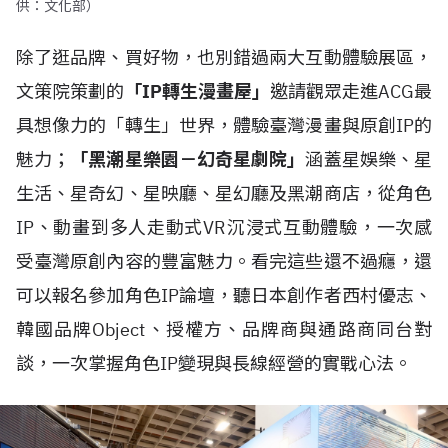
供：文化部）
除了逛品牌、買好物，也別錯過兩大互動體驗展區，
文策院策劃的
「IP轉生漫畫屋」
邀請觀眾走進ACG最
具想像力的「轉生」世界，體驗臺灣漫畫與原創IP的
魅力；
「黑潮星樂園－幻奇星劇院」
涵蓋星娛樂、星
生活、星奇幻、星映廳、星幻廳及黑潮商店，從角色
IP、動畫到多人走動式VR沉浸式互動體驗，一次感
受臺灣原創內容的豐富魅力。看完這些還不過癮，還
可以報名參加角色IP論壇，聽日本創作者西村優志、
韓國品牌Object、授權方、品牌商與通路商同台對
談，一次掌握角色IP變現與長線經營的實戰心法。