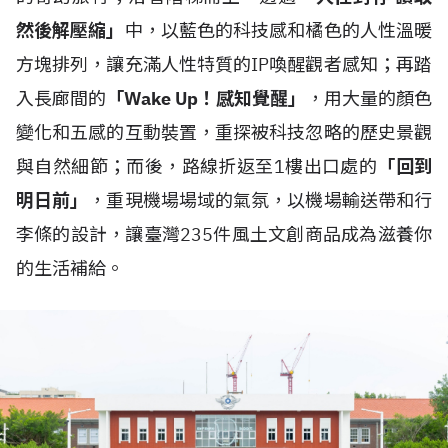
然後解壓縮」
中，以藍色的科技感和橘色的人性溫暖
方塊排列，讓充滿人性特質的IP喚醒觀者感知；再踏
入長廊間的
「Wake Up！感知覺醒」
，用大量的顏色
變化和五感的互動裝置，重探被科技忽略的歷史景觀
與自然細節；而後，路線折返至1樓出口處的
「回到
明日前」
，重現機場場域的氣氛，以機場輸送帶和行
李條的設計，讓臺灣235件風土文創商品成為滋養你
的生活補給。