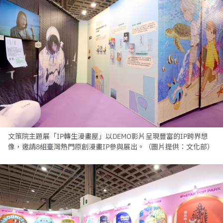
文策院主題展「IP轉生漫畫屋」以DEMO影片呈現豐富的IP跨界想
像，邀請8組臺灣熱門原創漫畫IP參與展出。（圖片提供：文化部）