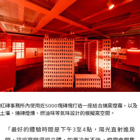
紅磚事務所內使用近5000塊磚塊打造一座結合燒窯煙霧，以及
土壤、燒磚煙燻、燃油味等氣味設計的模擬窯空間。
「最好的體驗時間是下午3至4點，陽光直射進房