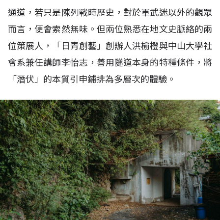
通道，若只是陳列戰時歷史，對於軍武迷以外的觀眾
而言，便會索然無味。但兩位熟悉在地文史脈絡的兩
位策展人，「日青創藝」創辦人洪榆橙與中山大學社
會系兼任講師李怡志，善用隧道本身的特種條件，將
「潛伏」的本質引申鋪排為多層次的體驗。