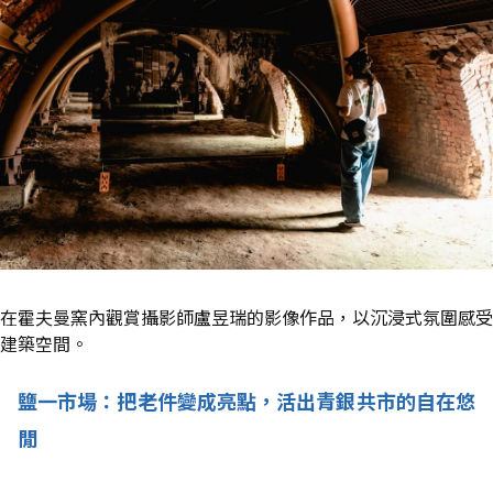
在霍夫曼窯內觀賞攝影師盧昱瑞的影像作品，以沉浸式氛圍感受
建築空間。
鹽一市場：把老件變成亮點，活出青銀共市的自在悠
閒