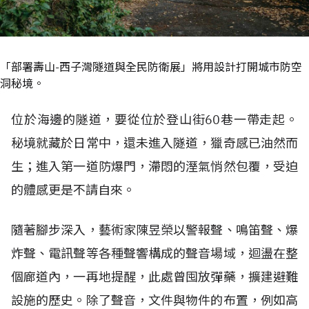
「部署壽山-西子灣隧道與全民防衛展」將用設計打開城市防空
洞秘境。
位於海邊的隧道，要從位於登山街60巷一帶走起。
秘境就藏於日常中，還未進入隧道，獵奇感已油然而
生；進入第一道防爆門，滯悶的溼氣悄然包覆，受迫
的體感更是不請自來。
隨著腳步深入，藝術家陳昱榮以警報聲、鳴笛聲、爆
炸聲、電訊聲等各種聲響構成的聲音場域，迴盪在整
個廊道內，一再地提醒，此處曾囤放彈藥，擴建避難
設施的歷史。除了聲音，文件與物件的布置，例如高