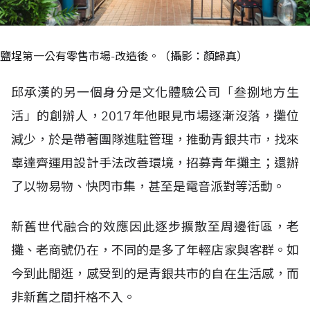
鹽埕第一公有零售市場-改造後。（攝影：顏歸真）
邱承漢的另一個身分是文化體驗公司「叁捌地方生
活」的創辦人，2017年他眼見市場逐漸沒落，攤位
減少，於是帶著團隊進駐管理，推動青銀共市，找來
辜達齊運用設計手法改善環境，招募青年攤主；還辦
了以物易物、快閃市集，甚至是電音派對等活動。
新舊世代融合的效應因此逐步擴散至周邊街區，老
攤、老商號仍在，不同的是多了年輕店家與客群。如
今到此閒逛，感受到的是青銀共市的自在生活感，而
非新舊之間扞格不入。