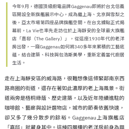
今年9月，德國頂級廚電品牌Gaggenau即將於台北信義
區開設全新旗艦展示中心，成為繼上海、北京與雪梨之
後，亞太市場第四座品牌旗艦空間。在台北據點正式揭
幕前，La Vie也率先走訪位於上海靜安的全球最大旗艦
店「嘉邸（The Gallery）」，從這座1930年代的老洋
房出發，一窺Gaggenau如何將340多年來累積的工藝底
蘊，結合建築、科技與包浩斯美學，重新定義當代廚居
生活。
走在上海靜安區的威海路，很難想像這條緊鄰南京西
路商圈的街道，還存在著如此濃厚的老上海風景。街
道兩旁是梧桐綠蔭、歷史建築，以及近年陸續進駐的
咖啡館、藝廊與設計選物店，城市的節奏依舊快速，
卻又多了幾分散步的餘裕。Gaggenau上海旗艦店
「嘉邸」就藏身其中。這棟四層樓的老洋房前身為興