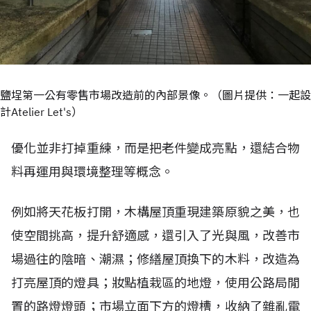
鹽埕第一公有零售市場改造前的內部景像。（圖片提供：一起設
計Atelier Let's）
優化並非打掉重練，而是把老件變成亮點，還結合物
料再運用與環境整理等概念。
例如將天花板打開，木構屋頂重現建築原貌之美，也
使空間挑高，提升舒適感，還引入了光與風，改善市
場過往的陰暗、潮濕；修繕屋頂換下的木料，改造為
打亮屋頂的燈具；妝點植栽區的地燈，使用公路局閒
置的路燈燈頭；市場立面下方的燈槽，收納了雜亂電