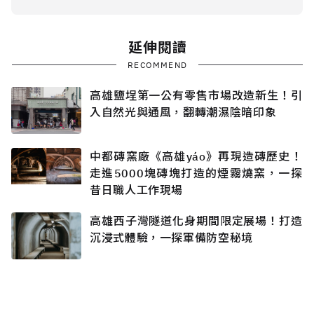
延伸閱讀
RECOMMEND
高雄鹽埕第一公有零售市場改造新生！引
入自然光與通風，翻轉潮濕陰暗印象
中都磚窯廠《高雄yáo》再現造磚歷史！
走進5000塊磚塊打造的煙霧燒窯，一探
昔日職人工作現場
高雄西子灣隧道化身期間限定展場！打造
沉浸式體驗，一探軍備防空秘境