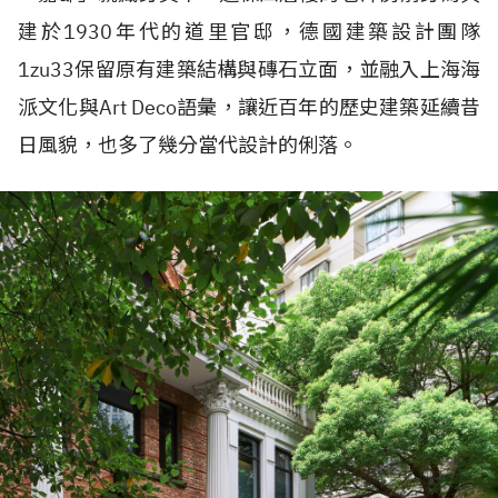
建於1930年代的道里官邸，德國建築設計團隊
1zu33保留原有建築結構與磚石立面，並融入上海海
派文化與Art Deco語彙，讓近百年的歷史建築延續昔
日風貌，也多了幾分當代設計的俐落。