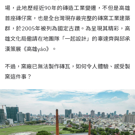
場，此地歷經近90年的磚造工業變遷，不但是高雄
首座磚仔窯，也是全台灣現存最完整的磚窯工業建築
群，於2005年被列為國定古蹟。為呈現其精彩，高
雄文化局邀請在地團隊「一起設計」的辜達齊與邱承
漢策展《高雄yáo》。
不過，窯廠已無法製作磚瓦，如何令人體驗、感受製
窯這件事？