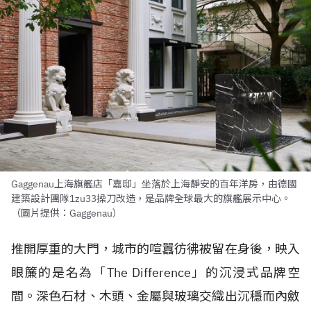
Gaggenau上海旗艦店「嘉邸」坐落於上海靜安的百年洋房，由德國
建築設計團隊1zu33操刀改造，是品牌全球最大的旗艦展示中心。
（圖片提供：Gaggenau）
推開厚重的大門，城市的喧囂彷彿被留在身後，映入
眼簾的是名為「The Difference」的沉浸式品牌空
間。深色石材、木頭、金屬與玻璃交織出沉穩而內斂