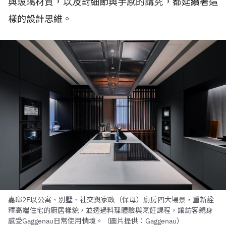
與玻璃材質，以及對細節與手感的講究，都延續著這
樣的設計思維。
嘉邸2F以公寓、別墅、社交與家政（保母）廚房四大場景，重新詮
釋高端住宅的廚居樣貌，並透過料理體驗與烹飪課程，讓訪客親身
感受Gaggenau日常使用情境。（圖片提供：Gaggenau）