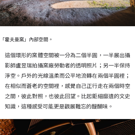
「霍夫曼窯」內部空間。
這個環形的窯體空間被一分為二個半圓，一半展出攝
影師盧昱瑞拍攝窯廠勞動者的透明照片；另一半保持
淨空。戶外的光線溫柔而公平地流轉在兩個半圓裡；
在相似而蒼老的空間裡，感覺自己正行走在兩個時空
之間，彼此對照，也彼此回望。比起鉅細靡遺的文史
知識，這種感受可能更是觀展難忘的醍醐味。