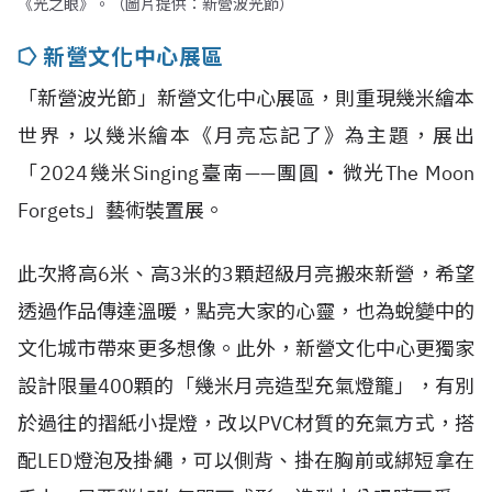
《光之眼》。（圖片提供：新營波光節）
⭔ 新營文化中心展區
「新營波光節」新營文化中心展區，則重現幾米繪本
世界，以幾米繪本《月亮忘記了》為主題，展出
「2024幾米Singing臺南——團圓‧微光The Moon
Forgets」藝術裝置展。
此次將高6米、高3米的3顆超級月亮搬來新營，希望
透過作品傳達溫暖，點亮大家的心靈，也為蛻變中的
文化城市帶來更多想像。此外，新營文化中心更獨家
設計限量400顆的「幾米月亮造型充氣燈籠」，有別
於過往的摺紙小提燈，改以PVC材質的充氣方式，搭
配LED燈泡及掛繩，可以側背、掛在胸前或綁短拿在