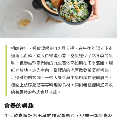
相較往年，過於溫暖的 12 月天裡，在午後的陽光下走
過新北街頭，從大街彎進小巷，空氣裡少了點冬季的氣
味，但游惠玲家門前的九重葛依然如期在冬季盛開，燦
紅奔放地。走入室內，整理過的老厝散發著清新香氣，
走過雅緻的玄關，一張大餐桌與中島廚房在眼前展開，
檯面上依序擺著等等料理的食材，兩側老櫃裡則整齊收
納著惠玲的各式食器收藏。
食器的樂趣
生活飲食線記者出身的作家游惠玲，只要一談到食材