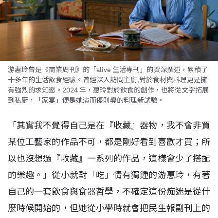
游惠玲曾是《商業周刊》的「alive 生活專刊」的資深撰述，累積了
十多年的生活飲食經驗。曾經深入訪問主廚,對於食材與料理更是擁
有強烈的求知慾。2024 年，惠玲對於飲食的創作，也將從文字拓展
到私廚，「家宴」便是她演而優則導的料理新試驗。
「其實我不覺得自己是在『收藏』器物，我不會非買
某位工藝家的作品不可，都是剛好看到喜歡才買；所
以也沒想過『收藏』一系列的作品，這樣會少了搭配
的樂趣。」從小就對「吃」情有獨鍾的游惠玲，有著
自己的一套飲食與食器哲學，不確定這份痴迷是從什
麼時候開始的，但她從小學時就會把民生報副刊上的