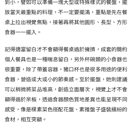
到小，譬如可以準備一塊大型或特殊樣式的餐盤，擺
放當天最重點的料理，不一定要擺滿，重點是先在餐
桌上拉出視覺焦點，接著再將其他圓形、長型、方形
食器一一擺入。
記得適當留白才不會顯得餐桌過於擁擠，成套的簡約
個人餐具也是一種喘息留白，另外杯碗類的小食器也
很重要，除了帶蓋容器，豬口杯也是很多用途的便利
食器，營造或大或小的節奏感。至於擺盤，她則建議
可以稍微將菜品堆高，創造立面層次，視覺上才不會
顯得過於呆板，透過食器顏色質地差異也能呈現不同
感受，像是樸素菜色搭配花盤、素雅盤子盛裝繽紛的
食材，相互突顯。