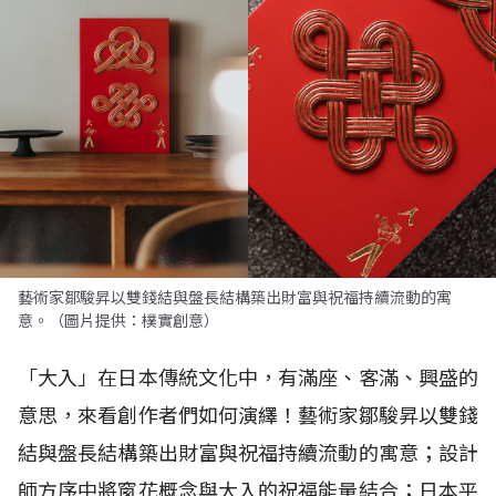
藝術家鄒駿昇以雙錢結與盤長結構築出財富與祝福持續流動的寓
意。（圖片提供：樸實創意）
「大入」在日本傳統文化中，有滿座、客滿、興盛的
意思，來看創作者們如何演繹！藝術家鄒駿昇以雙錢
結與盤長結構築出財富與祝福持續流動的寓意；設計
師方序中將窗花概念與大入的祝福能量結合；日本平