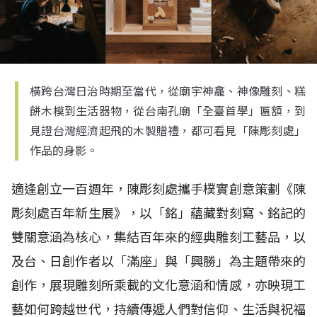
橫跨台灣日治時期至當代，從廟宇神龕、神像雕刻、糕
餅木模到生活器物，從台南孔廟「全臺首學」匾額，到
見證台灣經濟起飛的木製贈禮，都可看見「陳彫刻處」
作品的身影。
適逢創立一百週年，陳彫刻處攜手樸實創意策劃《陳
彫刻處百年新生展》，以「銘」蘊藏對刻寫、銘記的
雙關意涵為核心，集結百年來的經典雕刻工藝品，以
及台、日創作者以「滿座」與「興勝」為主題帶來的
創作，展現雕刻所乘載的文化意涵和情感，亦映現工
藝如何跨越世代，持續傳遞人們對信仰、生活與祝福