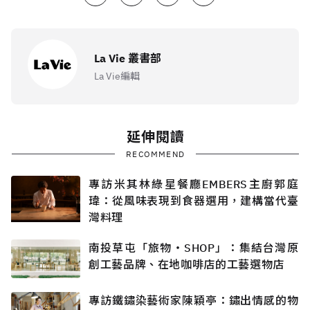
La Vie 叢書部
La Vie編輯
延伸閱讀
RECOMMEND
專訪米其林綠星餐廳EMBERS主廚郭庭
瑋：從風味表現到食器選用，建構當代臺
灣料理
南投草屯「旅物・SHOP」：集結台灣原
創工藝品牌、在地咖啡店的工藝選物店
專訪鐵鏽染藝術家陳穎亭：鏽出情感的物