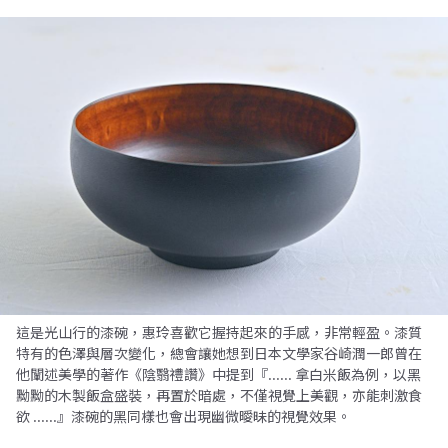
這是光山行的漆碗，惠玲喜歡它握持起來的手感，非常輕盈。漆質
特有的色澤與層次變化，總會讓她想到日本文學家谷崎潤一郎曾在
他闡述美學的著作《陰翳禮讚》中提到『...... 拿白米飯為例，以黑
黝黝的木製飯盒盛裝，再置於暗處，不僅視覺上美觀，亦能刺激食
欲 ......』漆碗的黑同樣也會出現幽微曖昧的視覺效果。