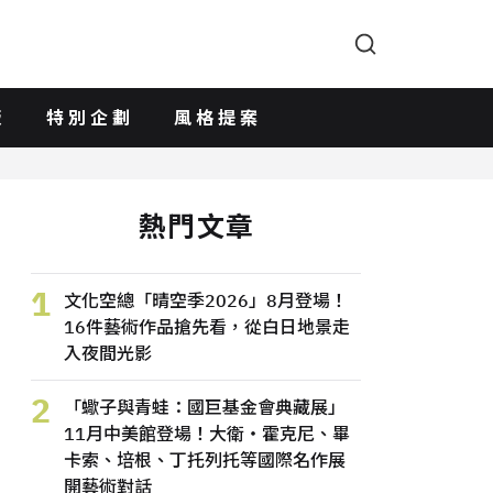
版
特別企劃
風格提案
熱門文章
1
文化空總「晴空季2026」8月登場！
16件藝術作品搶先看，從白日地景走
入夜間光影
2
「蠍子與青蛙：國巨基金會典藏展」
11月中美館登場！大衛・霍克尼、畢
卡索、培根、丁托列托等國際名作展
開藝術對話