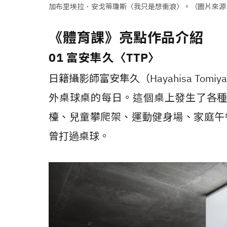
加布里埃拉．安戈蒂瓊斯〈我只是想衝浪〉。（圖片來源
《體育課》亮點作品介紹
01 富安隼久〈TTP〉
日籍攝影師富安隼久（Hayahisa Tom
外桌球桌的每日。這個桌上發生了各
檯、兒童攀爬架、運動健身場、家庭午
曾打過桌球。