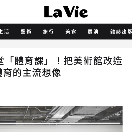
生活
藝術
旅行
美食
展演
雜誌出
堂「體育課」！把美術館改造
體育的主流想像