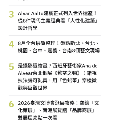
3
Alvar Aalto建築正式列入世界遺產！
從8件現代主義經典看「人性化建築」
設計哲學
4
8月全台展覽整理！盤點新北、台北、
桃園、台中、嘉義、台南8個藝文現場
5
是攝影還繪畫？西班牙藝術家Ana de
Alvear台北個展《慾望之物》：錯視
技法幾可亂真，用「色鉛筆」穿梭微
觀與巨觀世界
6
2026臺灣文博會逛展攻略！空總「文
化策展」、南港展覽館「品牌商展」
雙展區亮點一次看