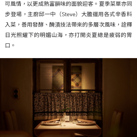
可風情，以更成熟富韻味的面貌迎客。夏季菜單亦同
步登場，主廚邱一中（
Steve
）大膽運用各式辛香料
入菜，善用發酵、醃漬技法帶來的多層次風味，詮釋
日光照耀下的明媚山海，亦打開炎夏總是疲弱的胃
口。