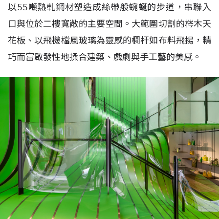
以55噸熱軋鋼材塑造成絲帶般蜿蜒的步道，串聯入
口與位於二樓寬敞的主要空間。大範圍切割的梣木天
花板、以飛機檔風玻璃為靈感的欄杆如布料飛揚，精
巧而富啟發性地揉合建築、戲劇與手工藝的美感。