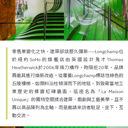
零售業變化之快，建築卻該歷久彌新——Longchamp位
於紐約SoHo的旗艦店由英國設計鬼才Thomas
Heatherwick於2006年操刀構作，時隔近20年，品牌
再邀其進行煥新改造。從覆蓋Longchamp標誌性綠色的
丘陵樓梯、如顏料沿柱傾瀉而下的地毯，到致敬當地工
業歷史的裸露紅磚牆面，這座名為「La Maison
Unique」的獨特空間揉合建築、戲劇與工藝美學，且不
再以商品陳列為主軸，而是邀請來訪者駐足、坐下、互
動交流。