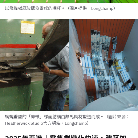
以飛機檔風玻璃為靈感的欄杆。（圖片提供：Longchamp）
蜿蜒垂墜的「絲帶」梯面結構由熱軋鋼材塑造而成。（圖片來源：
Heatherwick Studio官方網站、Longchamp）