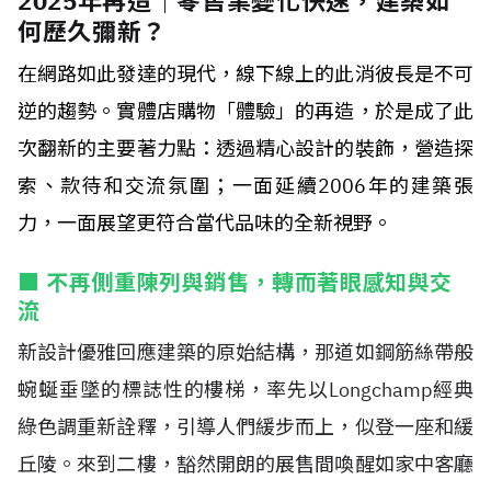
2025年再造｜零售業變化快速，建築如
何歷久彌新？
在網路如此發達的現代，線下線上的此消彼長是不可
逆的趨勢。實體店購物「體驗」的再造，於是成了此
次翻新的主要著力點：透過精心設計的裝飾，營造探
索、款待和交流氛圍；一面延續2006年的建築張
力，一面展望更符合當代品味的全新視野。
■ 不再側重陳列與銷售，轉而著眼感知與交
流
新設計優雅回應建築的原始結構，那道如鋼筋絲帶般
蜿蜒垂墜的標誌性的樓梯，率先以Longchamp經典
綠色調重新詮釋，引導人們緩步而上，似登一座和緩
丘陵。來到二樓，豁然開朗的展售間喚醒如家中客廳