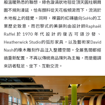
般溫暖熟悉的聯想，綠色漩渦狀地毯從頂天圓柱朝周
圍不規則漫延，恰有顏料從天花板傾瀉而下，流淌於
木地板上的錯覺。同時，裸露的紅磚牆向SoHo的工
業歷史致意，而巴黎式的美韻則由設計師Raphaël
Raffel於1970年代設計的復古可頌沙發、
Heatherwick Studio的弧形家具，以及藝術家David
Nash的橡木雕刻作品注入整體空間。全展售間都經
過重新配置，不再以傳統商品陳列為主軸，而是邀請
來訪者駐足、坐下、互動交流。