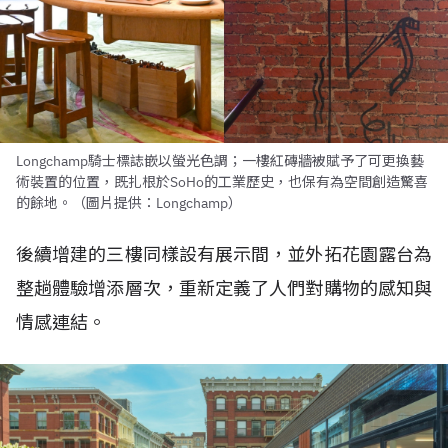
Longchamp騎士標誌嵌以螢光色調；一樓紅磚牆被賦予了可更換藝
術裝置的位置，既扎根於SoHo的工業歷史，也保有為空間創造驚喜
的餘地。（圖片提供：Longchamp）
後續增建的三樓同樣設有展示間，並外拓花園露台為
整趟體驗增添層次，重新定義了人們對購物的感知與
情感連結。