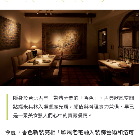
隱身於台北古亭一帶巷弄間的「香色」，古典歐風空間
點綴米其林入選餐廳光環，顏值與料理實力兼備，早已
是一眾美食獵人們心中的寶藏餐廳。
今夏，香色新裝亮相！歐風老宅融入裝飾藝術和洛可