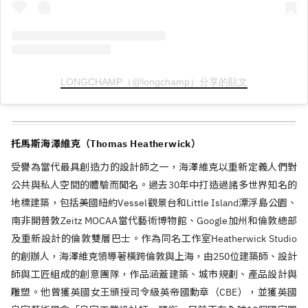
LONGCHAMP（@longchamp）分享的貼文
托馬斯海澤維克（Thomas Heatherwick）
受譽為當代最具創造力的設計師之一，海澤維克以重新定義人們對
公共與私人空間的體驗而聞名。過去30年中打造過諸多世界知名的
地標建築，包括美國紐約Vessel觀景台和Little Island漂浮島公園、
南非開普敦Zeitz MOCAA當代藝術博物館、Google加州和倫敦總部
及重新設計的倫敦雙層巴士。作為同名工作室Heatherwick Studio
的創辦人，海澤維克領導著橫跨倫敦與上海，由250位建築師、設計
師與工匠組成的創意團隊，作品涵蓋建築、城市規劃、產品設計與
雕塑。他曾獲英國女王頒授司令級英帝國勳章（CBE），並獲英國