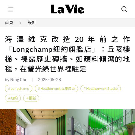
首頁
設計
海澤維克改造20年前之作
「Longchamp紐約旗艦店」：丘陵樓
梯、裸露歷史磚牆、如顏料傾瀉的地
毯，在螢光綠世界裡駐足
by Ning Chi
2025-05-28
Longchamp
Heatherwick海澤維克
Heatherwick Studio
紐約
翻新