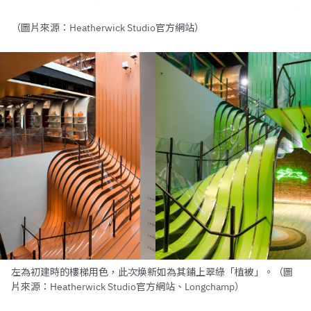
（圖片來源：Heatherwick Studio官方網站）
左為初建時的樓梯用色，此次煥新如為其鋪上翠綠「植被」。（圖
片來源：Heatherwick Studio官方網站、Longchamp）