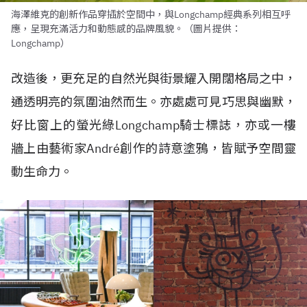
海澤維克的創新作品穿插於空間中，與Longchamp經典系列相互呼
應，呈現充滿活力和動態感的品牌風貌。（圖片提供：
Longchamp）
改造後，更充足的自然光與街景耀入開闊格局之中，
通透明亮的氛圍油然而生。亦處處可見巧思與幽默，
好比窗上的螢光綠Longchamp騎士標誌，亦或一樓
牆上由藝術家André創作的詩意塗鴉，皆賦予空間靈
動生命力。