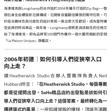
時尚小知識｜Heatherwick x Longchamp合作起源
海澤維克與Longchamp的合作始於2004年攜手打造的Zip Bag——整
個包身全由螺旋狀拉鍊構成、拉開後容量翻倍擴張的獨特包款。巧
妙結合趣味性與功能性的設計使其一推出便大受歡迎，成為當時備
受追捧的時尚單品。兩年後，Longchamp便將更具挑戰性的任務交
給了海澤維克，即為品牌第100間門市構作一個大膽而開創的空間
「La Maison Unique」旗艦店。
2006年初建｜如何引導人們從狹窄入口
向上走？
據Heatherwick Studio合夥人暨團隊負責人Neil
Hubbard所言：「
在Heatherwick Studio，每個專案
都是從提問出發。SoHo精品店的出發點是該如何引
導人們從狹窄入口向上走？這個答案，最終轉化為一
種建築式的風景
：一座如緩坡般的樓梯，頂端充滿雕