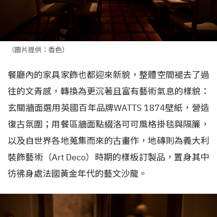
（圖片提供：香色）
餐廳內的家具家飾也都迎來新貌，整體空間褪去了過
往的文青感，轉換為更沉著且富有藝術氣息的樣貌：
玄關牆面選用英國百年品牌
WATTS 1874
壁紙，營造
復古氛圍；用餐區牆面點綴洛可可風格掛毯與隔簾，
以及自世界各地蒐集而來的古畫作，地磚則為義大利
裝飾藝術（
Art Deco
）時期的樣板訂製品，
置身其中
彷彿身處法國黃金年代的藝文沙龍。