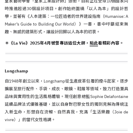
皇家藝術學會「皇家工業設計師」頭銜，目前正在全球10個國家同
時推進超過30個設計項目。創作始終圍繞「以人為本」的設計哲
學，並著有《人本建築：一位匠造者的世界建設指南（Humanise: A
Maker’s Guide to Building Our World）》一書，書中呼籲結束無
趣、無感的建築形式，讓設計回歸以人為本的初衷。
＊《La Vie》2025年4月號曾專訪這位大師，
點此
看精彩內容。
Longchamp
自1948年創立以來，Longchamp從生產皮革包覆的煙斗起家，逐步
擴展至旅行配件、手袋、成衣、眼鏡、鞋履等領域，致力打造兼具
品味與實用性的生活風格體驗。現任創意總監Sophie Delafontaine
延續品牌法式優雅基礎，並以自身對巴黎女性的獨到見解為傳統注
入新生命，形塑自在流暢、自然真我，充滿「生活樂趣（Joie de
vivre）」的當代女性格調。