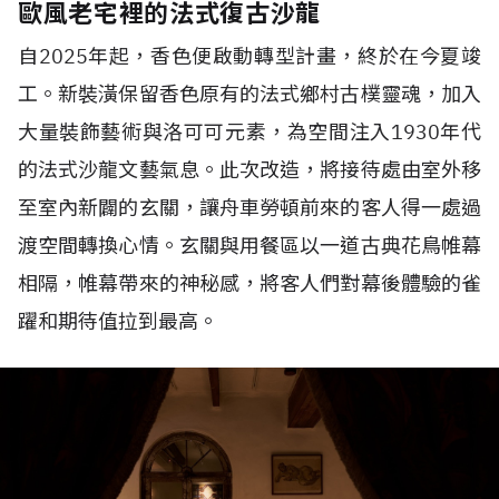
歐風老宅裡的法式復古沙龍
自
2025
年起，香色便啟動轉型計畫，終於在今夏竣
工。新裝潢保留香色原有的法式鄉村古樸靈魂，加入
大量裝飾藝術與洛可可元素，為空間注入
1930
年代
的法式沙龍文藝氣息。此次改造，將接待處由室外移
至室內新闢的玄關，讓舟車勞頓前來的客人得一處過
渡空間轉換心情。玄關與用餐區以一道古典花鳥帷幕
相隔，帷幕帶來的神秘感，將客人們對幕後體驗的雀
躍和期待值拉到最高。