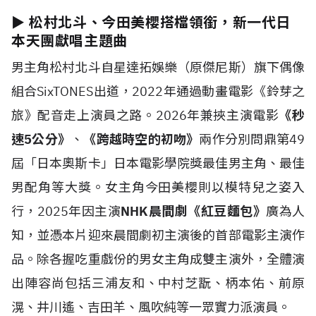
► 松村北斗、今田美櫻搭檔領銜，新一代日
本天團獻唱主題曲
男主角松村北斗自星達拓娛樂（原傑尼斯）旗下偶像
組合SixTONES出道，2022年通過動畫電影《鈴芽之
旅》配音走上演員之路。2026年兼挾主演電影
《秒
速5公分》
、
《跨越時空的初吻》
兩作分別問鼎第49
屆「日本奧斯卡」日本電影學院獎最佳男主角、最佳
男配角等大獎。女主角今田美櫻則以模特兒之姿入
行，2025年因主演
NHK晨間劇《紅豆麵包》
廣為人
知，並憑本片迎來晨間劇初主演後的首部電影主演作
品。除各握吃重戲份的男女主角成雙主演外，全體演
出陣容尚包括三浦友和、中村芝翫、柄本佑、前原
滉、井川遙、吉田羊、風吹純等一眾實力派演員。