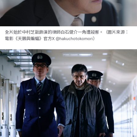
全片始於中村芝翫飾演的律師白石健介一角遭殺害。（圖片來源：
電影《天鵝與蝙蝠》官方X @hakuchotokomori）