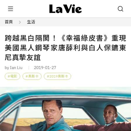
首頁
生活
跨越黑白隔閡！《幸福綠皮書》重現
美國黑人鋼琴家唐薛利與白人保鑣東
尼真摯友誼
by Ian Liu
2019-01-27
電影
奧斯卡
2019奧斯卡