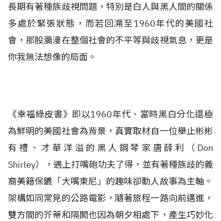
長期有著種族歧視問題，特別是白人與黑人間的關係
多處於緊張狀態，而若回溯至1960年代的美國社
會，那股瀰漫在整個社會的不平等與歧視氣息，更是
你我無法想像的局面。
《幸福綠皮書》即以1960年代、當時黑白分化還極
為鮮明的美國社會為背景，真實取材自一位舉止彬彬
有禮、才華洋溢的黑人鋼琴家唐薛利（Don
Shirley），遇上打嘴砲功夫了得，並有著種族歧的義
裔美籍保鑣「大嘴東尼」的趣味卻動人故事為主軸。
架構如同常見的公路電影，隨著旅程一路向前邁進，
雙方間的芥蒂和隔閡也因為朝夕相處下，產生巧妙化