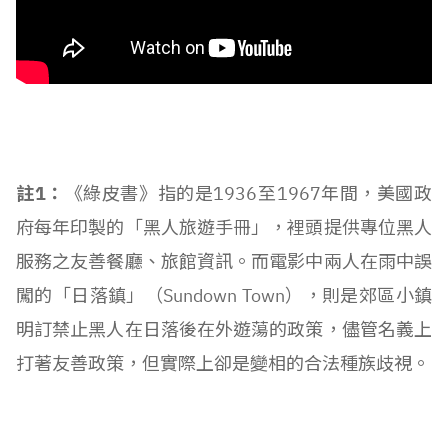
註1：
《綠皮書》指的是1936至1967年間，美國政
府每年印製的「黑人旅遊手冊」，裡頭提供專位黑人
服務之友善餐廳、旅館資訊。而電影中兩人在雨中誤
闖的「日落鎮」（Sundown Town），則是郊區小鎮
明訂禁止黑人在日落後在外遊蕩的政策，儘管名義上
打著友善政策，但實際上卻是變相的合法種族歧視。