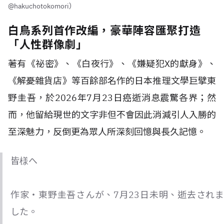
@hakuchotokomori）
白鳥系列首作改編，豪華陣容匯聚打造
「人性群像劇」
著有《祕密》、《白夜行》、《嫌疑犯X的獻身》、
《解憂雜貨店》等百餘部名作的日本推理文學巨擘東
野圭吾，於2026年7月23日癌逝消息震驚各界；然
而，他留給現世的文字非但不會因此消減引人入勝的
至深魅力，反倒更為眾人所深刻回憶與長久記憶。
皆様へ
作家・東野圭吾さんが、7月23日未明、逝去されま
した。