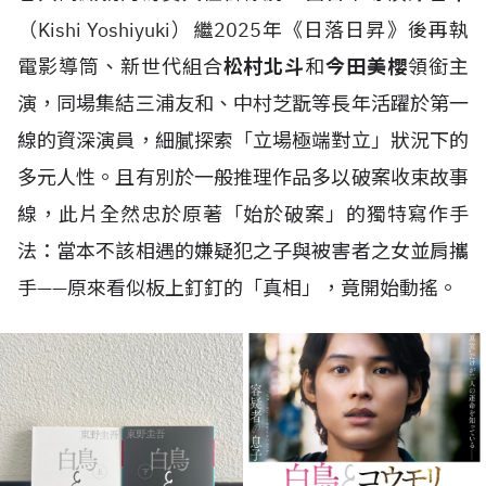
（Kishi Yoshiyuki）繼2025年《日落日昇》後再執
電影導筒、新世代組合
松村北斗
和
今田美櫻
領銜主
演，同場集結三浦友和、中村芝翫等長年活躍於第一
線的資深演員，細膩探索「立場極端對立」狀況下的
多元人性。且有別於一般推理作品多以破案收束故事
線，此片全然忠於原著「始於破案」的獨特寫作手
法：當本不該相遇的嫌疑犯之子與被害者之女並肩攜
手——原來看似板上釘釘的「真相」，竟開始動搖。