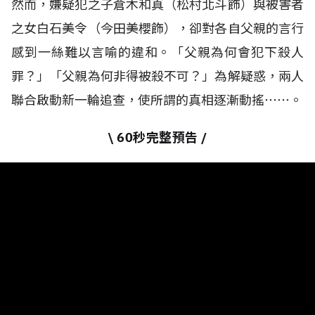
然而，嫌疑犯之子倉木和真（松村北斗飾）與被害者
之女白石美令（今田美櫻飾），卻對各自父親的言行
感到一絲難以言喻的違和。「父親為何會犯下殺人
罪？」「父親為何非得被殺不可？」為解疑惑，兩人
聯合啟動新一輪追查，使所謂的真相逐漸動搖⋯⋯。
\ 60秒完整預告 /