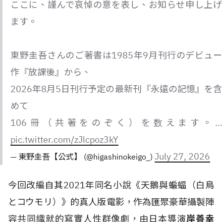
ここに、謹んで哀悼の意を表し、お知らせ申し上げ
ます。
東野圭吾さんのご著書は1985年9月刊行のデビュー
作『放課後』から、
2026年8月5日刊行予定の最新刊『永遠の記憶』を含
めて
106冊（共著をのぞく）を数えます。…
pic.twitter.com/zJlcpoz3kY
July 27, 2026
— 東野圭吾【公式】 (@higashinokeigo_)
今回改編自其2021年同名小說《天鵝與蝙蝠（白鳥
とコウモリ）》的真人版電影，作為匯聚豪華攝製陣
容共同織就的寫實人性群像劇，由日本導演
岸善幸