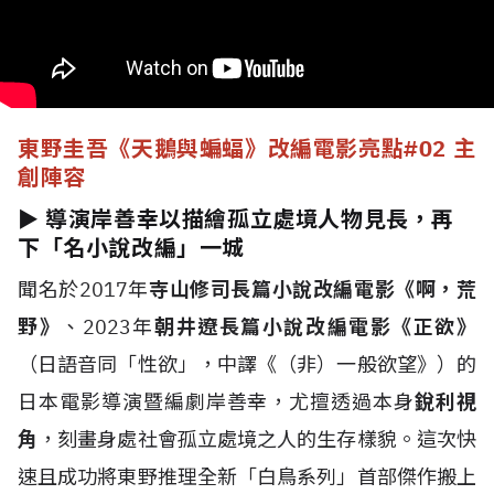
東野圭吾《天鵝與蝙蝠》改編電影亮點
#02 主
創陣容
► 導演岸善幸以描繪孤立處境人物見長，再
下「名小說改編」一城
聞名於2017年
寺山修司長篇小說改編電影《啊，荒
野》
、2023年
朝井遼長篇小說改編電影《正欲》
（日語音同「性欲」，中譯《（非）一般欲望》）的
日本電影導演暨編劇岸善幸，尤擅透過本身
銳利視
角
，刻畫身處社會孤立處境之人的生存樣貌。這次快
速且成功將東野推理全新「白鳥系列」首部傑作搬上