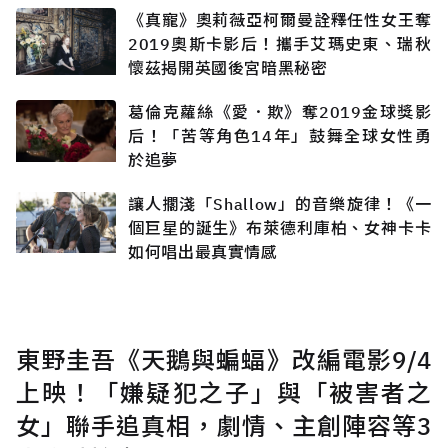
《真寵》奧莉薇亞柯爾曼詮釋任性女王奪
2019奧斯卡影后！攜手艾瑪史東、瑞秋
懷茲揭開英國後宮暗黑秘密
葛倫克蘿絲《愛．欺》奪2019金球獎影
后！「苦等角色14年」鼓舞全球女性勇
於追夢
讓人擱淺「Shallow」的音樂旋律！《一
個巨星的誕生》布萊德利庫柏、女神卡卡
如何唱出最真實情感
東野圭吾《天鵝與蝙蝠》改編電影9/4
上映！「嫌疑犯之子」與「被害者之
女」聯手追真相，劇情、主創陣容等3