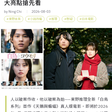
大亮點搶先看
by Ning Chi
2026-08-03
東野圭吾
小說改編
推理
懸疑
日本電影
人以破案作收，他以破案為始——東野推理全新「白鳥
系列」首作《天鵝與蝙蝠》真人版電影，即將於2026