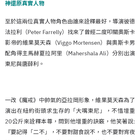
神還原真實人物
至於這兩位真實人物角色由誰來詮釋最好，導演彼德
法拉利（Peter Farrelly）找來了曾經二度叩關奧斯卡
影帝的維果莫天森（Viggo Mortensen）與奧斯卡男
配角得主馬赫夏拉阿里（Mahershala Ali）分別出演
東尼與唐薛利。
一改《魔戒》中帥氣的亞拉岡形象，維果莫天森為了
演出在紐約街頭求生存的「大嘴東尼」，不惜增重
20公斤來詮釋本尊，問到他增重的訣竅，他笑著說:
『要記得「二不」，不要對甜食說不，也不要對宵夜