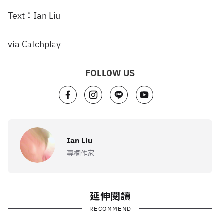
Text：Ian Liu
via Catchplay
FOLLOW US
Ian Liu
專欄作家
延伸閱讀
RECOMMEND