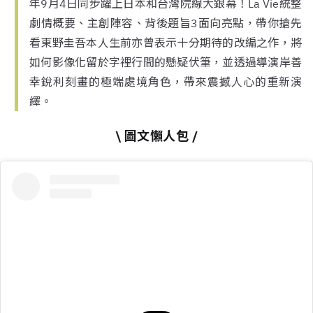
年9月4日同步躍上日本和台灣院線大銀幕！La Vie統整
劇情概要、主創陣容、背後題旨3面向亮點，帶你搶先
看東野圭吾本人生前亦曾表示十分期待的改編之作，將
如何影像化留於字裡行間的懸疑伏筆，並透過導演岸善
幸銳利刻畫的極端處境角色，帶來震撼人心的重新演
繹。
\ 圖文懶人包 /