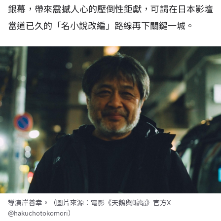
銀幕，帶來震撼人心的壓倒性鉅獻，可謂在日本影壇
當道已久的「名小說改編」路線再下關鍵一城。
導演岸善幸。（圖片來源：電影《天鵝與蝙蝠》官方X
@hakuchotokomori）