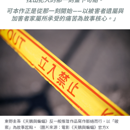
可本作正是從那一刻開始——以被害者遺屬與
加害者家屬所承受的痛苦為故事核心。」
東野圭吾《天鵝與蝙蝠》反一般推理作品寫作脈絡而行，以「破
案」為故事起點。（圖片來源：電影《天鵝與蝙蝠》官方X