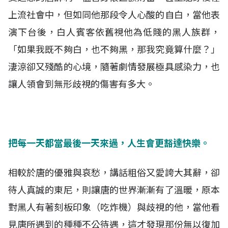
上流社會中，但如同他那段令人心酸的自白，當他表
演下台後，白人賓客依舊視他為低賤的黑人族群，
「如果我既不夠白，也不夠黑，那我究竟算什麼？」
淒涼卻又殘酷的心境，隨著劇情發展極具感染力，也
讓人領會到無形歧視的傷害有多大。
把每一天都當最後一天來過，人生會更豁達快樂。
相較於唐的優雅與哀愁，講話粗俗又愛誇大其辭，卻
待人真誠的東尼，則讓唐的世界漸漸有了溫暖，原本
對黑人有著刻板印象（吃炸機）與歧視的他，當他看
見唐所遇到的種種不公待遇，這才發現那份無以復加