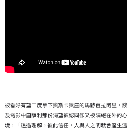
被看好有望二度拿下奧斯卡獎座的馬赫夏拉阿里，談
及電影中唐薛利那份渴望被認同卻又被隔絕在外的心
境，「透過理解，彼此信任，人與人之間就會產生溫