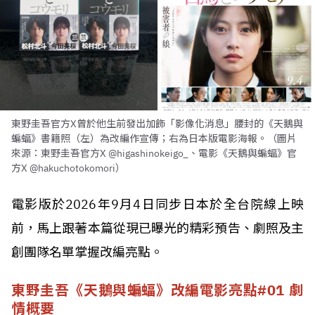
東野圭吾官方X曾於他生前發出加飾「影像化消息」腰封的《天鵝與
蝙蝠》書籍照（左）為改編作宣傳；右為日本版電影海報。（圖片
來源：東野圭吾官方X @higashinokeigo_、電影《天鵝與蝙蝠》官
方X @hakuchotokomori）
電影版於2026年9月4日同步日本於全台院線上映
前，馬上跟著本篇從現已曝光的精彩預告、劇照及主
創團隊名單掌握改編亮點。
東野圭吾《天鵝與蝙蝠》改編電影亮點#01 劇
情概要