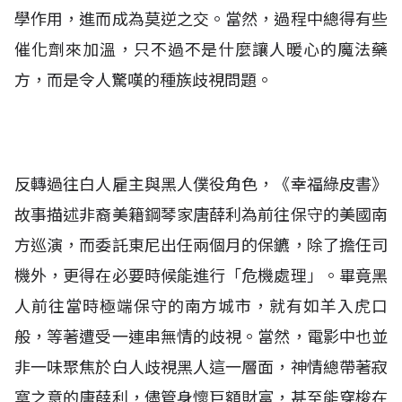
學作用，進而成為莫逆之交。當然，過程中總得有些
催化劑來加溫，只不過不是什麼讓人暖心的魔法藥
方，而是令人驚嘆的種族歧視問題。
反轉過往白人雇主與黑人僕役角色，《幸福綠皮書》
故事描述非裔美籍鋼琴家唐薛利為前往保守的美國南
方巡演，而委託東尼出任兩個月的保鑣，除了擔任司
機外，更得在必要時候能進行「危機處理」。畢竟黑
人前往當時極端保守的南方城市，就有如羊入虎口
般，等著遭受一連串無情的歧視。當然，電影中也並
非一味聚焦於白人歧視黑人這一層面，神情總帶著寂
寞之意的唐薛利，儘管身懷巨額財富，甚至能穿梭在