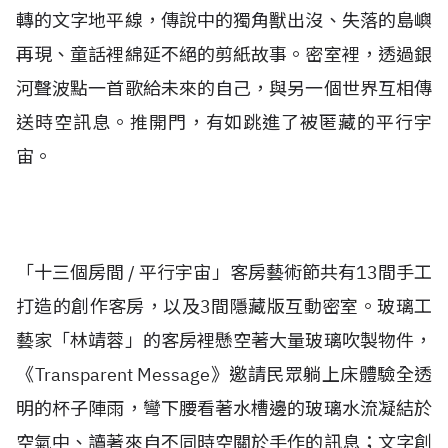
轉的文字地平線，傳說中的獨角獸出沒、失落的島嶼
再現、童話裡綿延不絕的剪紙故事。密室裡，透過銀
河聲波點一首歌給未來的自己，與另一個世界互相傳
送時空訊息。推開門，有如跳進了被匿藏的平行宇
宙。
「十三個房間 / 平行宇宙」客房藝術節共有13間手工
打造的創作客房，以及3間隱藏版互動密室。玻璃工
藝家「林靖蓉」的客房裡懸空著大量玻璃吹製物件，
《Transparent Message》邀請民眾躺上床體驗全透
明的杯子陣雨，彎下腰看著水槽邊的玻璃水流凝結於
空氣中、讀著來自不同時空關於手作的訊息；文字創