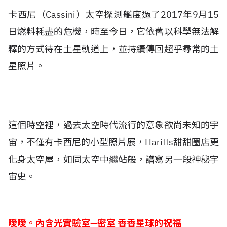
卡西尼（Cassini）太空探測艦度過了2017年9月15
日燃料耗盡的危機，時至今日，它依舊以科學無法解
釋的方式待在土星軌道上，並持續傳回超乎尋常的土
星照片。
這個時空裡，過去太空時代流行的意象欲尚未知的宇
宙，不僅有卡西尼的小型照片展，Haritts甜甜圈店更
化身太空屋，如同太空中繼站般，譜寫另一段神秘宇
宙史。
曖曖。內含光實驗室—密室 香香星球的祝福