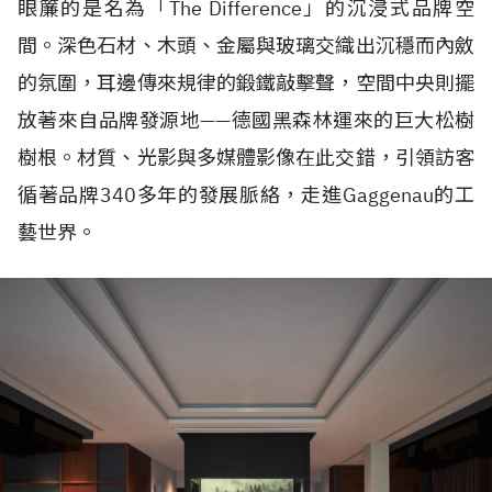
眼簾的是名為「The Difference」的沉浸式品牌空
間。深色石材、木頭、金屬與玻璃交織出沉穩而內斂
的氛圍，耳邊傳來規律的鍛鐵敲擊聲，空間中央則擺
放著來自品牌發源地——德國黑森林運來的巨大松樹
樹根。材質、光影與多媒體影像在此交錯，引領訪客
循著品牌340多年的發展脈絡，走進Gaggenau的工
藝世界。