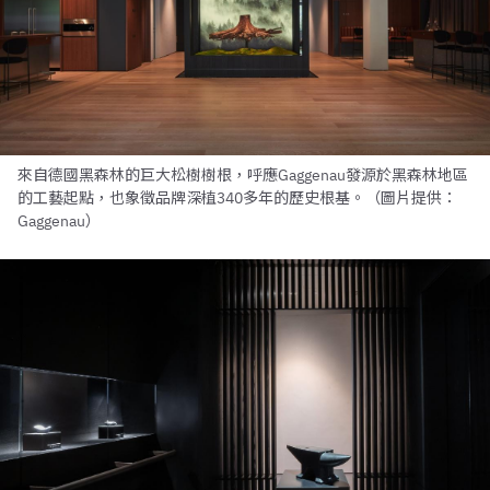
來自德國黑森林的巨大松樹樹根，呼應Gaggenau發源於黑森林地區
的工藝起點，也象徵品牌深植340多年的歷史根基。（圖片提供：
Gaggenau）