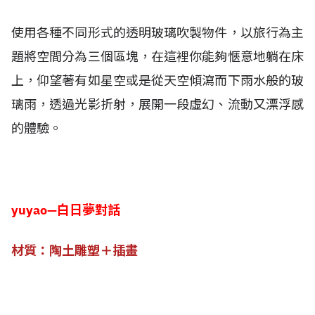
使用各種不同形式的透明玻璃吹製物件，以旅行為主
題將空間分為三個區塊，在這裡你能夠愜意地躺在床
上，仰望著有如星空或是從天空傾瀉而下雨水般的玻
璃雨，透過光影折射，展開一段虛幻、流動又漂浮感
的體驗。
yuyao—白日夢對話
材質：陶土雕塑＋插畫