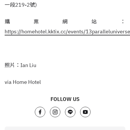
一段219-2號)
購票網站：
https://homehotel.kktix.cc/events/13parallelunivers
照片：Ian Liu
via Home Hotel
FOLLOW US