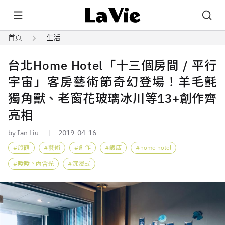
首頁
生活
台北Home Hotel「十三個房間 / 平行
宇宙」客房藝術節奇幻登場！羊毛氈
獨角獸、老窗花玻璃冰川等13+創作齊
亮相
by Ian Liu
2019-04-16
旅館
藝術
創作
飯店
home hotel
曖曖。內含光
沉浸式