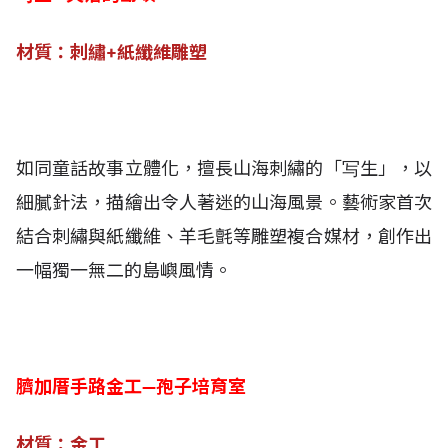
材質：刺繡+紙纖維雕塑
如同童話故事立體化，擅長山海刺繡的「写生」，以
細膩針法，描繪出令人著迷的山海風景。藝術家首次
結合刺繡與紙纖維、羊毛氈等雕塑複合媒材，創作出
一幅獨一無二的島嶼風情。
臍加厝手路金工—孢子培育室
材質：金工