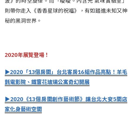
波》的時空旋律。而「曖曖。內含光 氣味實驗室」
則帶你走入《香香星球的祝福》，有如踏進未知又神
秘的黑洞世界。
2020年展覽登場！
▶2020「13個房間」台北客房16組作品亮點！羊毛
氈電影院、鐵窗花玻璃公寓奇幻開展
▶2020《13個房間創作藝術節》讓台北大安5間店
家化身藝術空間