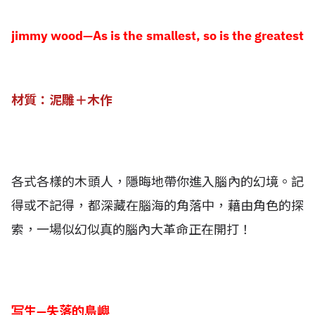
jimmy wood—As is the smallest, so is the greatest
材質：泥雕＋木作
各式各樣的木頭人，隱晦地帶你進入腦內的幻境。記
得或不記得，都深藏在腦海的角落中，藉由角色的探
索，一場似幻似真的腦內大革命正在開打！
写生—失落的島嶼