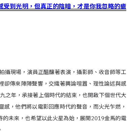
感受到光明，但真正的陰暗，才是你我忽略的瘡
影拍攝現場，演員正醞釀著表演，攝影師、收音師等工
裡卻傳來陣陣聲響，交織著輿論喧囂、理性論述與感
逢九之年，承接著上個時代的結束，也開啟下個世代大
靈感，他們將以電影回應時代的聲音，而火光乍燃，
的未來，也希望以此火星為始，展開2019金馬的電
。