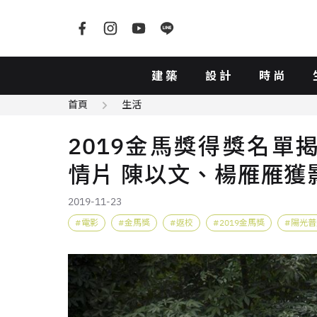
建築
設計
時尚
首頁
生活
2019金馬獎得獎名單
情片 陳以文、楊雁雁獲
2019-11-23
電影
金馬獎
返校
2019金馬獎
陽光普