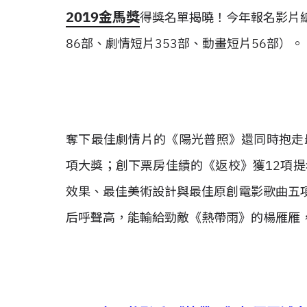
2019金馬獎
得獎名單揭曉！今年報名影片總
86部、劇情短片353部、動畫短片56部）。
奪下最佳劇情片的《陽光普照》還同時抱走
項大獎；
創下票房佳績的《返校》獲12項
效果、最佳美術設計與最佳原創電影歌曲五
后呼聲高，能輸給勁敵《熱帶雨》的楊雁雁