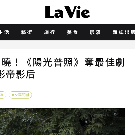
生活
藝術
旅行
美食
展演
雜誌出
揭曉！《陽光普照》奪最佳劇
影帝影后
照
夕霧花園