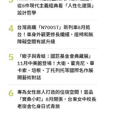
從8件現代主義經典看「人性化建築」
設計哲學
4
台灣高鐵「N700ST」新列車8月抵
台！車身外觀更修長纖細，座椅和無
障礙空間有感升級
5
「蠍子與青蛙：國巨基金會典藏展」
11月中美館登場！大衛・霍克尼、畢
卡索、培根、丁托列托等國際名作展
開藝術對話
6
專為女性旅人打造的住宿空間！雲品
「寶桑小町」8月開張，台東女中校長
老宿舍化身日式青旅