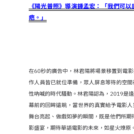
《陽光普照》導演鍾孟宏：「我們可以
疤。」
在60秒的廣告中，林君陽將場景移置到電
作人員皆已就位準備，眾人屏息等待的空間
性吶喊的時代騷動。林君陽認為，2019是
幕前的回眸遠眺，當世界的真實給予電影人
舞台亮起、做戲如夢的瞬間，既是他們所期待
影盛宴，期待華語電影的未來，如星火燎原