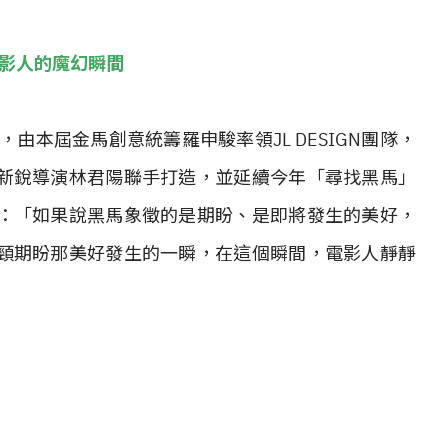
電影人的魔幻瞬間
由本屆金馬創意統籌羅申駿率領JL DESIGN團隊，
新銳導演林君陽聯手打造，並延續今年「尋找黑馬」
：「如果說黑馬象徵的是期盼、是即將發生的美好，
頸期盼那美好發生的一瞬，在這個瞬間，電影人靜靜