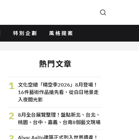
版
特別企劃
風格提案
熱門文章
1
文化空總「晴空季2026」8月登場！
16件藝術作品搶先看，從白日地景走
入夜間光影
2
8月全台展覽整理！盤點新北、台北、
桃園、台中、嘉義、台南8個藝文現場
3
Alvar Aalto建築正式列入世界遺產！