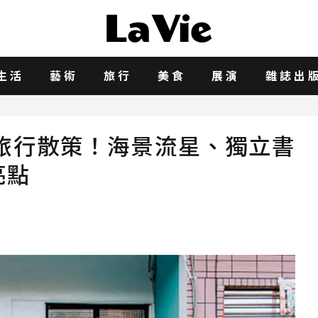
生活
藝術
旅行
美食
展演
雜誌出
旅行散策！海景流星、獨立書
亮點