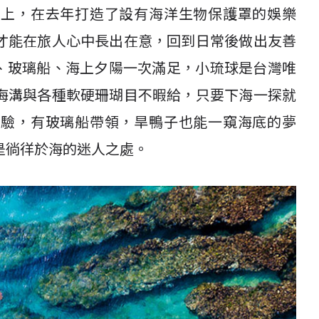
身上，在去年打造了設有海洋生物保護罩的娛樂
才能在旅人心中長出在意，回到日常後做出友善
P、玻璃船、海上夕陽一次滿足，小琉球是台灣唯
海溝與各種軟硬珊瑚目不暇給，只要下海一探就
體驗，有玻璃船帶領，旱鴨子也能一窺海底的夢
是徜徉於海的迷人之處。