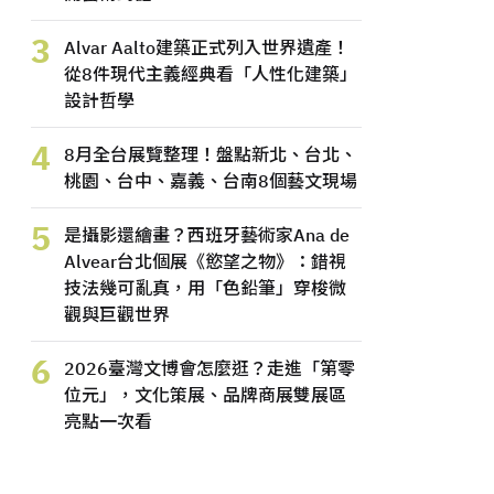
3
Alvar Aalto建築正式列入世界遺產！
從8件現代主義經典看「人性化建築」
設計哲學
4
8月全台展覽整理！盤點新北、台北、
桃園、台中、嘉義、台南8個藝文現場
5
是攝影還繪畫？西班牙藝術家Ana de
Alvear台北個展《慾望之物》：錯視
技法幾可亂真，用「色鉛筆」穿梭微
觀與巨觀世界
6
2026臺灣文博會怎麼逛？走進「第零
位元」，文化策展、品牌商展雙展區
亮點一次看