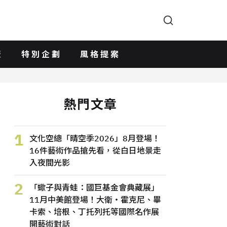
版
特別企劃
風格提案
熱門文章
1
文化空總「晴空季2026」8月登場！
16件藝術作品搶先看，從白日地景走
入夜間光影
2
「蠍子與青蛙：國巨基金會典藏展」
11月中美館登場！大衛・霍克尼、畢
卡索、培根、丁托列托等國際名作展
開藝術對話