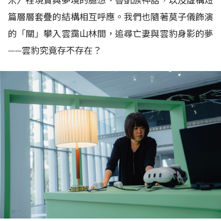
米〉裡現實與夢境的臆想、魯凱族神話，以及虛構短
篇層層套疊的結構相互呼應。我們也隨著莫子儀飾演
的「關」攀入雲靄山林間，追尋亡妻與雲豹身影的夢
——雲豹究竟存不存在？