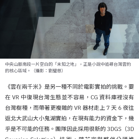
中央山脈南段一片空白的「未知之地」，正是小說中追尋台灣雲豹
的核心區域。（攝影：劉璧慈）
《雲在兩千米》是另一種不同於電影實拍的挑戰。要
在
VR
中復現台灣生態並不容易，
CG
資料庫裡沒有
台灣樹種，而帶著更複雜的
VR
器材走上
7
天
6
夜往
返北大武山大小鬼湖實拍，在現有能力的資金下，幾
乎是不可能的任務。團隊因此採用很新的
3DGS
（
3D