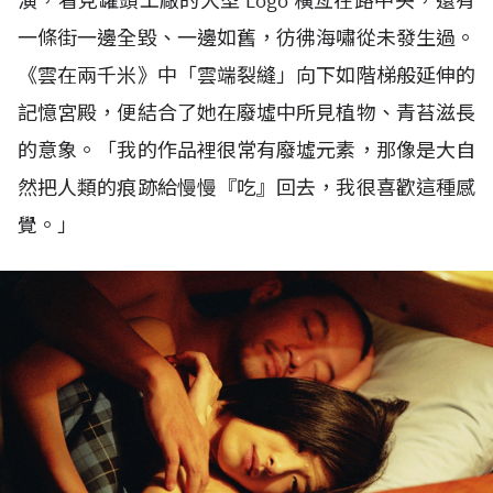
演，看見罐頭工廠的大型
Logo
橫亙在路中央，還有
一條街一邊全毀、一邊如舊，彷彿海嘯從未發生過。
《雲在兩千米》中「雲端裂縫」向下如階梯般延伸的
記憶宮殿，便結合了她在廢墟中所見植物、青苔滋長
的意象。「我的作品裡很常有廢墟元素，那像是大自
然把人類的痕跡給慢慢『吃』回去，我很喜歡這種感
覺。」