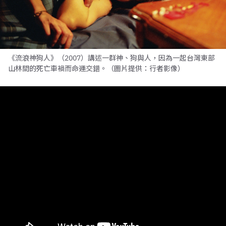
《流浪神狗人》（2007）講述一群神、狗與人，因為一起台灣東部
山林間的死亡車禍而命運交錯。（圖片提供：行者影像）