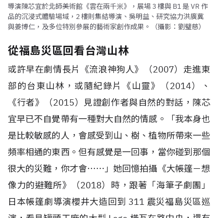
導演陳芯宜於北師美術館《雲在兩千米》，展場 3 樓與 B1 是 VR 作
品的沉浸式體驗場域，2 樓則集結導演、吳明益、研究協力洪廣冀
與姜博仁，及多位特別參展的藝術家創作成果。（攝影：劉璧慈）
從福島災區回看台灣山林
或許早在劇情長片《流浪神狗人》（
2007
）走進東
部的台東山林，或隨紀錄片《山靈》（
2014
）、
《行者》（
2015
）見證創作者與自然的對話，陳芯
宜早已不自覺帶有一種對大自然的情感。「我本身也
是比較敏感的人，會感受到山、樹、植物所帶來一些
頻率相通的東西。但有感覺是一回事，當你碰到那個
很大的災難，你才會⋯⋯」她回憶拍攝《大帳篷－想
像力的避難所》（
2018
）時，跟著「海筆子劇團」
日本帳篷劇導演櫻井大造回到
311
震災福島災區巡