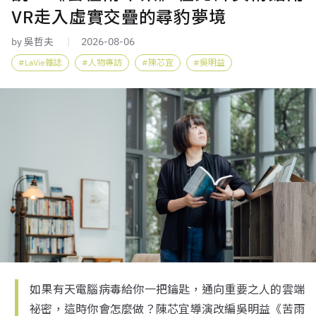
VR走入虛實交疊的尋豹夢境
by 吳哲夫
2026-08-06
LaVie雜誌
人物專訪
陳芯宜
吳明益
如果有天電腦病毒給你一把鑰匙，通向重要之人的雲端
祕密，這時你會怎麼做？陳芯宜導演改編吳明益《苦雨