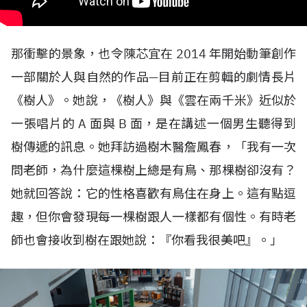
那衝擊的景象，也令陳芯宜在
2014
年開始動筆創作
一部關於人與自然的作品—目前正在剪輯的劇情長片
《樹人》。她說，《樹人》與《雲在兩千米》近似於
一張唱片的
A
面與
B
面，是在講述一個男生聽得到
樹傳遞的訊息。她拜訪過樹木醫詹鳳春，「我有一次
問老師，為什麼這棵樹上總是有鳥、那棵樹卻沒有？
她就回答說：它的性格喜歡有鳥住在身上。這有點逗
趣，但你會發現每一棵樹跟人一樣都有個性。有時老
師也會接收到樹在跟她說：『你看我很美吧』。」