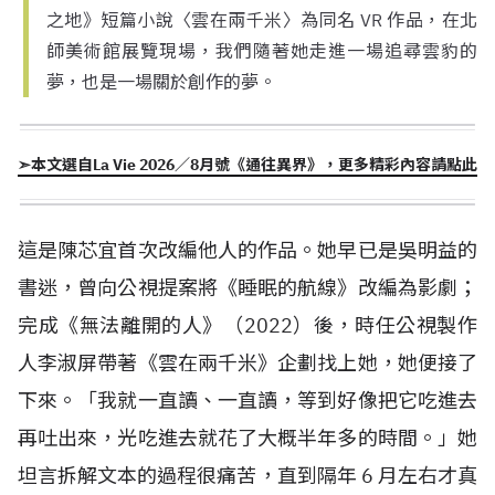
之地》短篇小說〈雲在兩千米〉為同名 VR 作品，在北
師美術館展覽現場，我們隨著她走進一場追尋雲豹的
夢，也是一場關於創作的夢。
➣本文選自La Vie 2026／8月號《通往異界》，更多精彩內容請點此
這是陳芯宜首次改編他人的作品。她早已是吳明益的
書迷，曾向公視提案將《睡眠的航線》改編為影劇；
完成《無法離開的人》（
2022
）後，時任公視製作
人李淑屏帶著《雲在兩千米》企劃找上她，她便接了
下來。「我就一直讀、一直讀，等到好像把它吃進去
再吐出來，光吃進去就花了大概半年多的時間。」她
坦言拆解文本的過程很痛苦，直到隔年
6
月左右才真