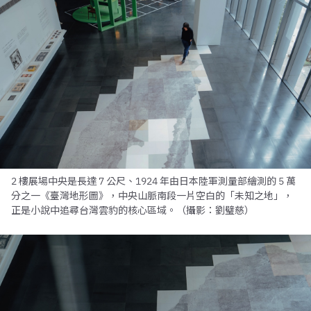
2 樓展場中央是長達 7 公尺、1924 年由日本陸軍測量部繪測的 5 萬
分之一《臺灣地形圖》，中央山脈南段一片空白的「未知之地」，
正是小說中追尋台灣雲豹的核心區域。（攝影：劉璧慈）