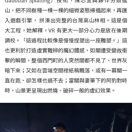
Gaussian Splatting
）技術，陳芯宜與夥伴分頭進
山，把不同樹種一棵一棵的細微姿態掃描起來，再匯
入遊戲引擎， 拼湊出完整的台灣高山林相。這是個
大工程，她解釋，
VR
有更大一部分心力是放在後期
調校。「這過程比較像是慢慢捏塑出一座雕塑。」這
也更利於打造虛實難辨的魔幻體感，如關遭受變故衝
擊的瞬間，整個西門町的人突然間都不見了、世界灰
暗下來；又如在雲端空間裡紙稿飄落，或有一幕關一
直在跑、卻怎樣也過不去；當關與妻筆下的阿豹對峙
時，山景更呈現出燃燒、破碎一般的虛幻效果。