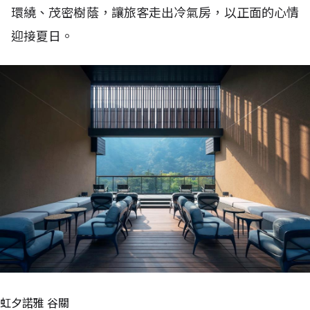
環繞、茂密樹蔭，讓旅客走出冷氣房，以正面的心情
迎接夏日。
虹夕諾雅 谷關