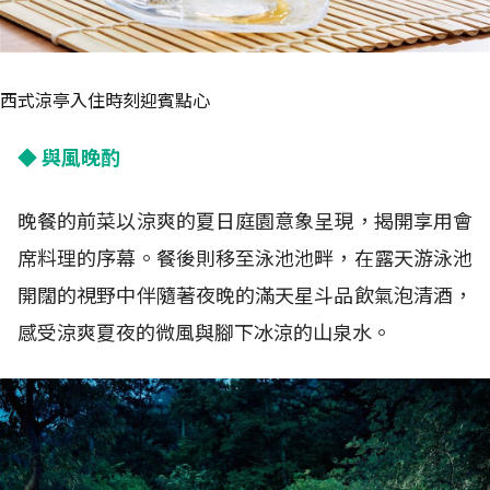
西式涼亭入住時刻迎賓點心
◆ 與風晚酌
晚餐的前菜以涼爽的夏日庭園意象呈現，揭開享用會
席料理的序幕。餐後則移至泳池池畔，在露天游泳池
開闊的視野中伴隨著夜晚的滿天星斗品飲氣泡清酒，
感受涼爽夏夜的微風與腳下冰涼的山泉水。