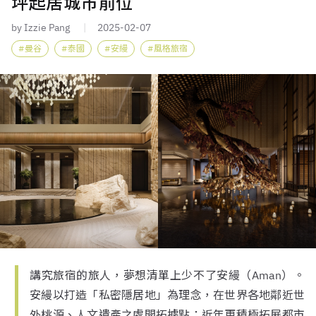
坪起居城市前位
by Izzie Pang
2025-02-07
曼谷
泰國
安縵
風格旅宿
講究旅宿的旅人，夢想清單上少不了安縵（Aman）。
安縵以打造「私密隱居地」為理念，在世界各地鄰近世
外桃源、人文遺產之處開拓據點；近年更積極拓展都市