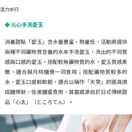
活力水行
◆ 沁心手洗愛玉
消暑甜點「愛玉」含水量豐富，熱量低，活動將提供
兩種不同礦物質含量的水來手洗愛玉，洗出的不同質
感與口感的愛玉。搭配較無礦物質的水，愛玉質感柔
嫩，適合與月桃糖漿一同食用；搭配礦物質較多的
水，愛玉口感較軟韌，適合以稱作「天突」的道具擠
成麵條狀，佐黑糖蜜食用，其靈感源自於日式傳統甜
品「心太」（ところてん）。