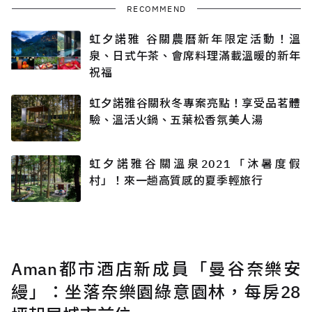
RECOMMEND
虹夕諾雅 谷關農曆新年限定活動！溫
泉、日式午茶、會席料理滿載溫暖的新年
祝福
虹夕諾雅谷關秋冬專案亮點！享受品茗體
驗、溫活火鍋、五葉松香氛美人湯
虹夕諾雅谷關溫泉2021「沐暑度假
村」！來一趟高質感的夏季輕旅行
Aman都市酒店新成員「曼谷奈樂安
縵」：坐落奈樂園綠意園林，每房28