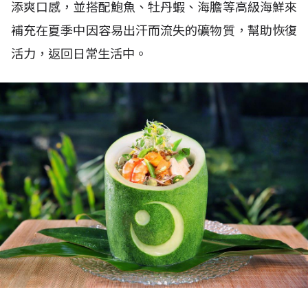
添爽口感，並搭配鮑魚、牡丹蝦、海膽等高級海鮮來
補充在夏季中因容易出汗而流失的礦物質，幫助恢復
活力，返回日常生活中。