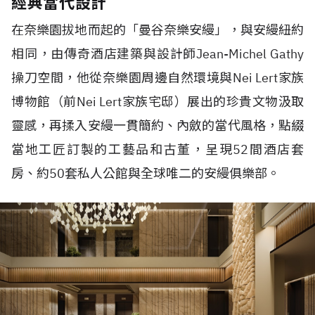
經典當代設計
在奈樂園拔地而起的「曼谷奈樂安縵」，與安縵紐約
相同，由傳奇酒店建築與設計師
Jean-Michel Gathy
操刀空間，他從奈樂園周邊自然環境與
Nei Lert
家族
博物館（前
Nei Lert
家族宅邸）展出的珍貴文物汲取
靈感，再揉入安縵一貫簡約、內斂的當代風格，點綴
當地工匠訂製的工藝品和古董，呈現
52
間酒店套
房、約
50
套私人公館與全球唯二的安縵俱樂部。