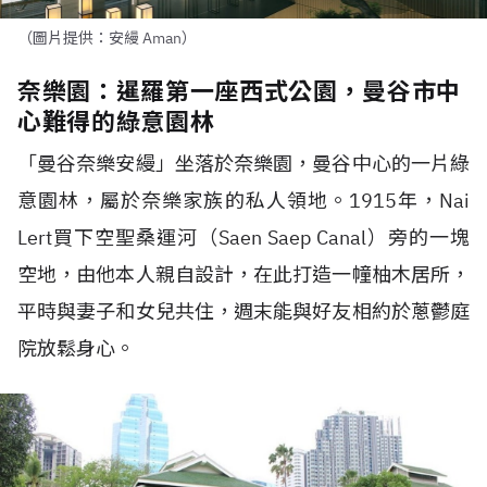
（圖片提供：安縵 Aman）
奈樂園：暹羅第一座西式公園，曼谷市中
心難得的綠意園林
「曼谷奈樂安縵」坐落於奈樂園，曼谷中心的一片綠
意園林，屬於奈樂家族的私人領地。1915年，Nai
Lert買下空聖桑運河（Saen Saep Canal）旁的一塊
空地，由他本人親自設計，在此打造一幢柚木居所，
平時與妻子和女兒共住，週末能與好友相約於蔥鬱庭
院放鬆身心。