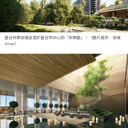
曼谷奈樂安縵坐落於曼谷市中心的「奈樂園」。（圖片提供：安縵
Aman）