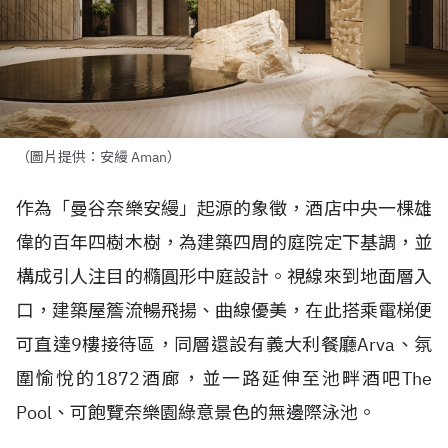
（圖片提供：安縵 Aman）
作為「曼谷奈樂安縵」起源的象徵，酒店中央一棵雄
偉的百年四樹木樹，為建築四周的庭院定下基調，並
構成引人注目的橢圓形中庭設計。視線來到地面層入
口，建築屋簷流暢飛揚、曲線優美，在此搭乘電梯便
可直達
9
樓接待區，同層還設有義大利餐廳
Arva
、氛
圍愉悅的
1872
酒廊，並一路延伸至池畔酒吧
The
Pool
、可飽覽奈樂園綠意景色的無邊際泳池。