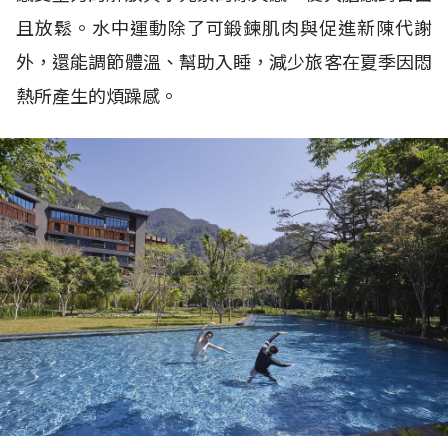
且放鬆。水中運動除了可鍛鍊肌肉與促進新陳代謝
外，還能調節體溫、幫助入睡，減少旅客在夏季因悶
熱所產生的煩躁感。