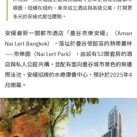
版圖，陸續在紐約、東京成立酒店與高級公寓，打開更
多元的安縵式居住體驗。
安縵最新一間都市酒店「曼谷奈樂安縵」（
Aman
Nai Lert Bangkok
），落址於曼谷使館區的熱帶叢林
——
奈樂園（
Nai Lert Park
），由設有
52
間套房的酒
店與私人公館共構，並配有面向曼谷城市景色的無邊
際泳池、安縵招牌的水療康養中心，預計於
2025
年
4
月開幕。