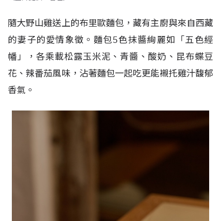
隨大野山雞送上的布里歐麵包，藏有主廚與來自西藏
的妻子的愛情象徵。麵包
5
色抹醬絢麗如「五色經
幡」，各乘載松露玉米泥、青醬、酸奶、昆布蝶豆
花、辣番茄風味，沾著麵包一起吃更能襯托雞汁馥郁
香氣。