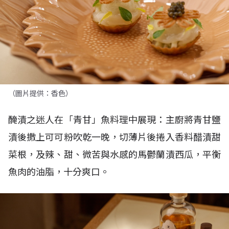
（圖片提供：香色）
醃漬之迷人在「青甘」魚料理中展現：主廚將青甘鹽
漬後撒上可可粉吹乾一晚，切薄片後捲入香料醋漬甜
菜根，及辣、甜、微苦與水感的馬鬱蘭漬西瓜，平衡
魚肉的油脂，十分爽口。