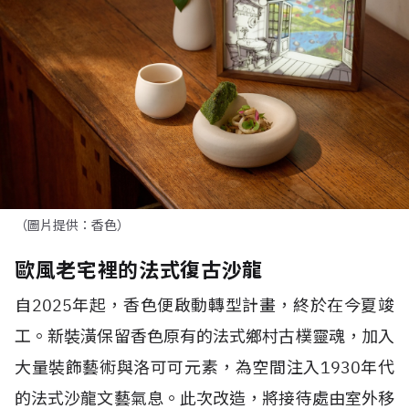
（圖片提供：香色）
歐風老宅裡的法式復古沙龍
自
2025
年起，香色便啟動轉型計畫，終於在今夏竣
工。新裝潢保留香色原有的法式鄉村古樸靈魂，加入
大量裝飾藝術與洛可可元素，為空間注入
1930
年代
的法式沙龍文藝氣息。此次改造，將接待處由室外移