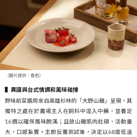
（圖片提供：香色）
▌異國與台式情調和風味碰撞
野味前菜選用來自高雄衫林的「大野山雞」呈現，其
獨特之處在於農場主人在飼料中混入中藥，並養足
16
週以確保風味飽滿；且放山雞肌肉壯碩、活動量
大，口感紮實。主廚反覆測試後，決定以
68
度低溫