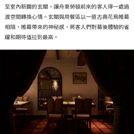
至室內新闢的玄關，讓舟車勞頓前來的客人得一處過
渡空間轉換心情。玄關與用餐區以一道古典花鳥帷幕
相隔，帷幕帶來的神秘感，將客人們對幕後體驗的雀
躍和期待值拉到最高。