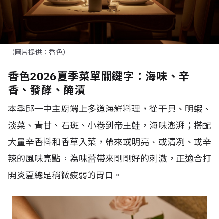
（圖片提供：香色）
香色2026夏季菜單關鍵字：海味、辛
香、發酵、醃漬
本季邱一中主廚端上多道海鮮料理，從干貝、明蝦、
淡菜、青甘、石斑、小卷到帝王鮭，海味澎湃；搭配
大量辛香料和香草入菜，帶來或明亮、或清冽、或辛
辣的風味亮點，為味蕾帶來剛剛好的刺激，正適合打
開炎夏總是稍微疲弱的胃口。