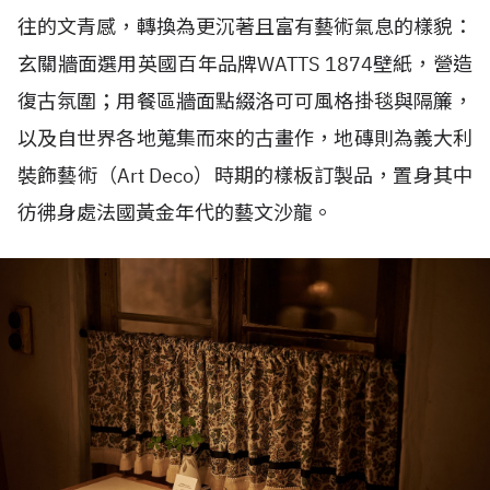
往的文青感，轉換為更沉著且富有藝術氣息的樣貌：
玄關牆面選用英國百年品牌
WATTS 1874
壁紙，營造
復古氛圍；用餐區牆面點綴洛可可風格掛毯與隔簾，
以及自世界各地蒐集而來的古畫作，地磚則為義大利
裝飾藝術（
Art Deco
）時期的樣板訂製品，
置身其中
彷彿身處法國黃金年代的藝文沙龍。