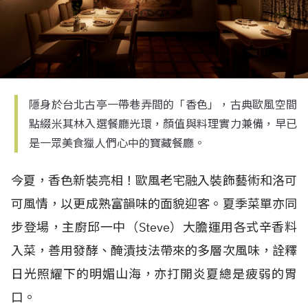
隱身於台北古亭一帶巷弄間的「香色」，古典歐風空間
點綴米其林入選餐廳光環，顏值與料理實力兼備，早已
是一眾美食獵人們心中的寶藏餐廳。
今夏，香色新裝亮相！歐風老宅融入裝飾藝術和洛可
可風情，以更成熟富韻味的面貌迎客。夏季菜單亦同
步登場，主廚邱一中（
Steve
）大膽運用各式辛香料
入菜，善用發酵、醃漬技法帶來的多層次風味，詮釋
日光照耀下的明媚山海，亦打開炎夏總是疲弱的胃
口。