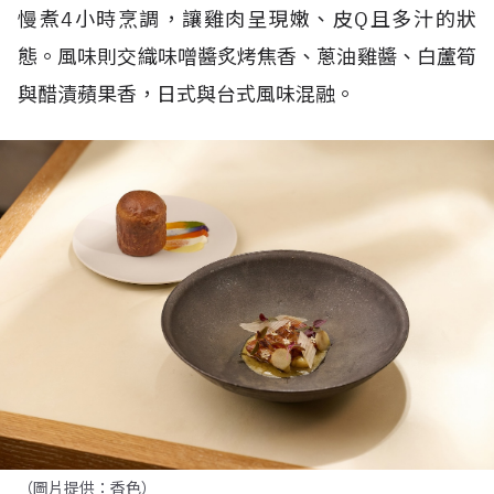
慢煮
4
小時烹調，讓雞肉呈現嫩、皮
Q
且多汁的狀
態。風味則交織味噌醬炙烤焦香、蔥油雞醬、白蘆筍
與醋漬蘋果香，日式與台式風味混融。
（圖片提供：香色）