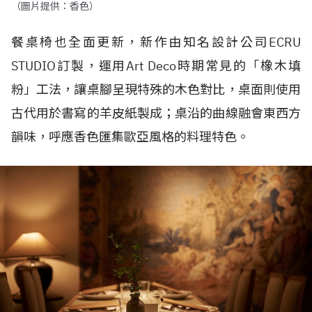
（圖片提供：香色）
餐桌椅也全面更新，新作由知名設計公司
ECRU
STUDIO
訂製，運用
Art Deco
時期常見的「橡木填
粉」工法，讓桌腳呈現特殊的木色對比，桌面則使用
古代用於書寫的羊皮紙製成；桌沿的曲線融會東西方
韻味，呼應香色匯集歐亞風格的料理特色。