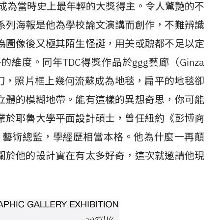
拿下，成為當時史上最年輕的大獎得主。令人驚艷的不
系列海報是他為學校論文演講而創作，不難辨識
為圖像後又極其陌生怪誕，用美或醜都不足以定
度。同年TDC得獎作品於ggg藝廊（Ginza
亦由他操刀，照片框上幾何流蘇成為地毯，扁平的地毯卻
立體的模糊地帶。能有這樣的異想奇思，你可能
業於耶魯大學平面設計碩士，曾任紐約《彭博商
sweek）藝術總監，學經歷相當本格。他為什麼一再顛
關於他的設計實在有太多好奇，這次就邀請他現