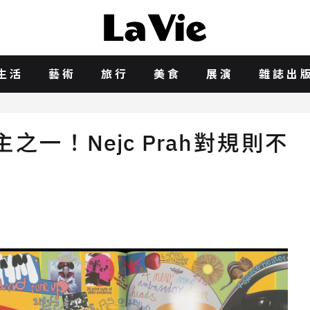
生活
藝術
旅行
美食
展演
雜誌出
之一！Nejc Prah對規則不