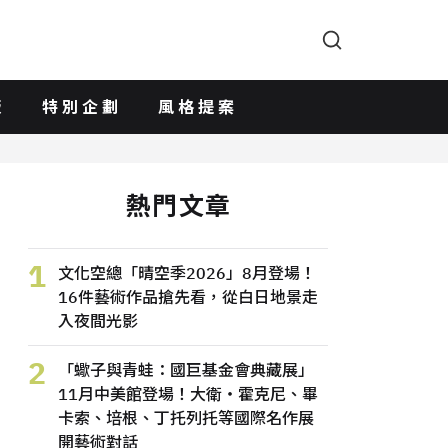
版
特別企劃
風格提案
熱門文章
1
文化空總「晴空季2026」8月登場！
16件藝術作品搶先看，從白日地景走
入夜間光影
2
「蠍子與青蛙：國巨基金會典藏展」
11月中美館登場！大衛・霍克尼、畢
卡索、培根、丁托列托等國際名作展
開藝術對話