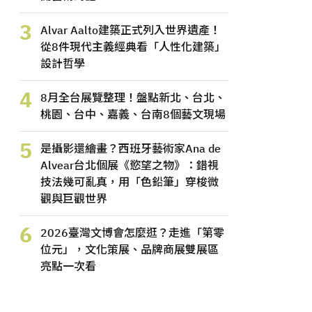
3
Alvar Aalto建築正式列入世界遺產！
從8件現代主義經典看「人性化建築」
設計哲學
4
8月全台展覽整理！盤點新北、台北、
桃園、台中、嘉義、台南8個藝文現場
5
是攝影還繪畫？西班牙藝術家Ana de
Alvear台北個展《慾望之物》：錯視
技法幾可亂真，用「色鉛筆」穿梭微
觀與巨觀世界
6
2026臺灣文博會怎麼逛？走進「第零
位元」，文化策展、品牌商展雙展區
亮點一次看