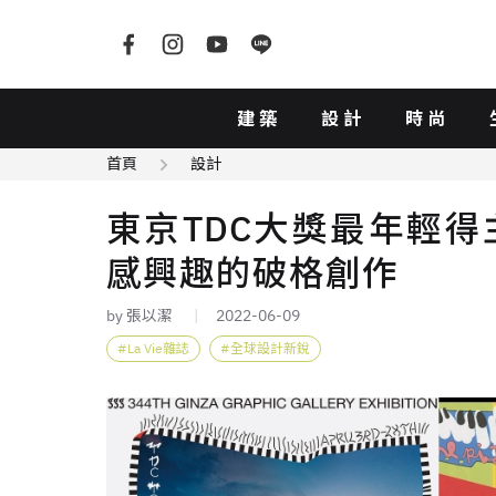
建築
設計
時尚
首頁
設計
東京TDC大獎最年輕得主
感興趣的破格創作
by 張以潔
2022-06-09
La Vie雜誌
全球設計新銳