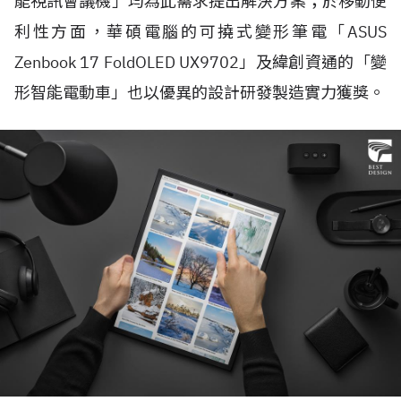
能視訊會議機」均為此需求提出解決方案；於移動便
利性方面，華碩電腦的可撓式變形筆電「ASUS
Zenbook 17 FoldOLED UX9702」及緯創資通的「變
形智能電動車」也以優異的設計研發製造實力獲獎。