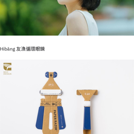
Hibāng 友漁循環眼鏡