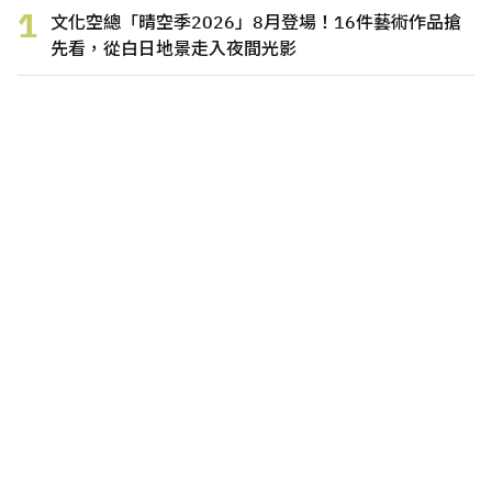
1
文化空總「晴空季2026」8月登場！16件藝術作品搶
先看，從白日地景走入夜間光影
2
8月全台展覽整理！盤點新北、台北、桃園、台中、嘉
義、台南8個藝文現場
3
Alvar Aalto建築正式列入世界遺產！從8件現代主義經
典看「人性化建築」設計哲學
4
台灣高鐵「N700ST」新列車8月抵台！車身外觀更修
長纖細，座椅和無障礙空間有感升級
5
「蠍子與青蛙：國巨基金會典藏展」11月中美館登
場！大衛・霍克尼、畢卡索、培根、丁托列托等國際名
作展開藝術對話
6
專為女性旅人打造的住宿空間！雲品「寶桑小町」8月
開張，台東女中校長老宿舍化身日式青旅