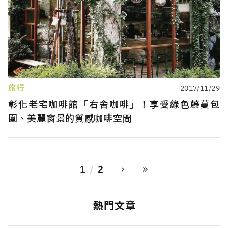
旅行
2017/11/29
彰化老宅咖啡館「右舍咖啡」！享受綠色藤蔓包
圍、美麗窗景的質感咖啡空間
›
»
1
2
熱門文章