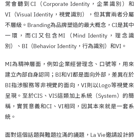
常會聽到
CI
（
Corporate Identity
，企業識別）和
VI
（
Visual Identity
，視覺識別），但其實兩者分屬
不層級。
Branding
為品牌塑造的最大概念，
CI
是其中
一環，而
CI
又包含
MI
（
Mind Identity
，理念識
別）、
BI
（
Behavior Identity
，行為識別）和
VI
。
MI
為精神層面，例如企業經營理念、口號等，用來
建立內部自身認同；
BI
和
VI
都是面向外部，差異在於
BI
指涉服務等非視覺的面向，
VI
則以
Logo
等視覺來
呈現。至於
CIS
、
VIS
這類加上系統（
System
）的簡
稱，實質意義和
CI
、
VI
相同，因其本來就是一套系
統。
面對這個話題與難題拉滿的議題，
La Vie
邀請設計師