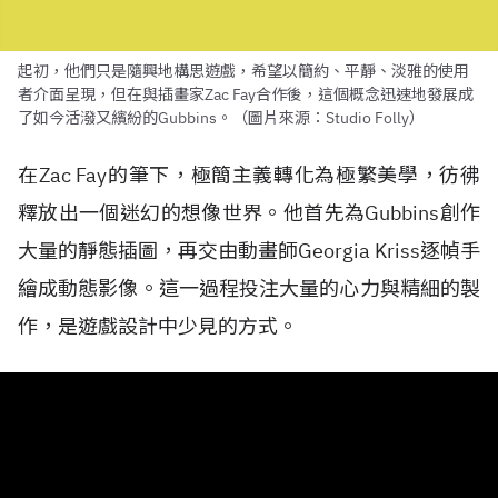
起初，他們只是隨興地構思遊戲，希望以簡約、平靜、淡雅的使用
者介面呈現，但在與插畫家Zac Fay合作後，這個概念迅速地發展成
了如今活潑又繽紛的Gubbins。（圖片來源：Studio Folly）
在Zac Fay的筆下，極簡主義轉化為極繁美學，彷彿
釋放出一個迷幻的想像世界。他首先為Gubbins創作
大量的靜態插圖，再交由動畫師Georgia Kriss逐幀手
繪成動態影像。這一過程投注大量的心力與精細的製
作，是遊戲設計中少見的方式。