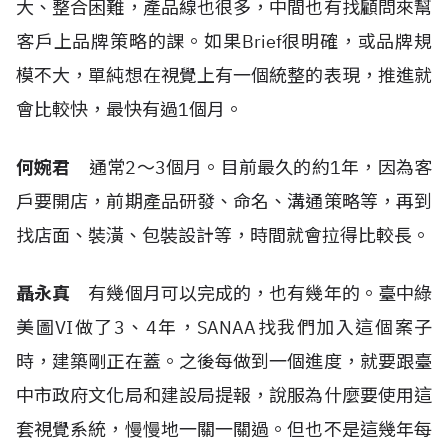
大、整合困難，產品線也很多，中間也有找顧問來幫
客戶上品牌策略的課。如果
Brief
很明確，或品牌規
模不大，單純想在視覺上有一個統整的表現，推進就
會比較快，最快有過
1
個月。
何婉君
通常
2
～
3
個月。目前最久的約
1
年，因為客
戶要開店，前期產品研發、命名、溝通策略等，再到
找店面、裝潢、包裝設計等，時間就會拉得比較長。
聶永真
有幾個月可以完成的，也有幾年的。臺中綠
美圖
VI
做了
3
、
4
年，
SANAA
找我們加入這個案子
時，建築剛正在蓋。之後每做到一個進度，就要跟臺
中市政府文化局和建設局提報，說服為什麼要使用這
套視覺系統，慢慢地一關一關過。但也不是這幾年每