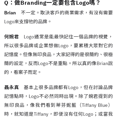
Q：做Branding一定要包含Logo嗎？
Brian
不一定。取決客戶的商業需求，有沒有需要
Logo
來支撐他的品牌。
何婉君
Logo
通常是能最快記住一個品牌的視覺，
所以很多品牌或企業想做
Logo
，要累積大眾對它的
記憶度。但像無印良品，大家記得的是很簡約、很極
簡的設定，反而
Logo
不是重點。所以真的像
Brian
說
的，看案子而定。
聶永真
基本上很多品牌都有
Logo
，但在討論品牌
記憶點時，
Logo
不必然同時出現。除了婉君提到的
無印良品，像我們看到蒂芬妮藍（
Tiffany Blue
）
時，就知道是
Tiffany
，即便沒有任何
Logo
；或當我