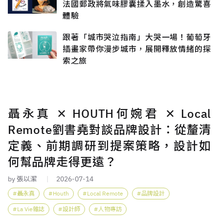
法國郵政將氣味膠囊揉入墨水，創造驚喜
體驗
跟著「城市哭泣指南」大哭一場！葡萄牙
插畫家帶你漫步城市，展開釋放情緒的探
索之旅
聶永真 ✕ HOUTH何婉君 ✕ Local
Remote劉書堯對談品牌設計：從釐清
定義、前期調研到提案策略，設計如
何幫品牌走得更遠？
by 張以潔
2026-07-14
聶永真
Houth
Local Remote
品牌設計
La Vie雜誌
設計師
人物專訪