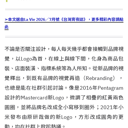
➣
本文選自
La Vie 2026
／
7
月號《台灣宵夜誌》，更多精彩內容請點
此
不論是否關注設計，每人每天幾乎都會接觸到品牌視
覺，以
Logo
為首，在線上與線下間，化身為商品包
裝、店面裝潢、指標系統等為人所知。從新品牌的視
覺釋出，到既有品牌的視覺再造（
Rebranding
），
也總是能在社群引起討論。像是
2016
年
Pentagram
設計的
Mastercard
新
Logo
，微調了相疊的紅黃兩色
圓圈，並將品牌名改成全小寫移到圈外；
2021
年小
米發布由原研哉做的新
Logo
，方形改成圓角的更
動，均在社群上掀起熱議。