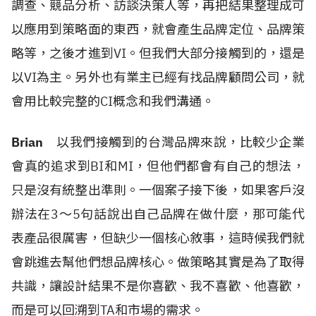
調查、競品分析、訪談決策人等，再把結果整理成可
以應用到策略面的東西，就會產生品牌定位、品牌策
略等，之後才進到
VI
。但我們大部分接觸到的，還是
以
VI
為主。另外也有業主已經有找品牌顧問公司，就
會用比較完整的
CI
概念和我們溝通。
Brian
以我們接觸到的台灣品牌來說，比較少企業
會真的追求到
BI
和
MI
，但他們都會有自己的想法，
只是沒有統整出準則。一個案子接下後，如果客戶沒
辦法在
3
～
5
句話說出自己品牌在做什麼，那可能代
表產品很厲害，但缺少一個核心敘事，這時候我們就
會跳進去幫他們想品牌核心。做策略其實是為了取得
共識，讓設計結果不是你喜歡、我不喜歡、他喜歡，
而是可以回溯到
TA
和市場的需求。