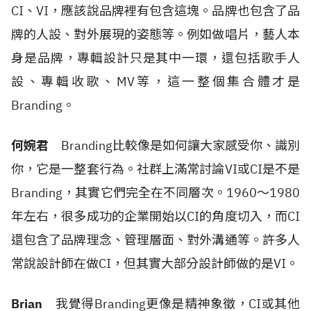
CI
、
VI
，應該說品牌裡有包含這塊。品牌也包含了品
牌的人設、對外展現的姿態等。例如做唱片，藝人本
身是品牌，專輯設計只是其中一環，還包括歌手人
設、專輯收歌、
MV
等，這一整個集合體才是
Branding
。
何婉君
Branding
比較像是如何讓大家感受你、識別
你，它是一整套行為。社群上滿常討論
VI
或
CI
是不是
Branding
，其實它們完全在不同層次。
1960
～
1980
年左右，很多成功的企業開始以
CI
的角度切入，而
CI
還包含了品牌理念、管理層面、對外溝通等。許多人
常說設計師在做
CI
，但其實大部分設計師做的是
VI
。
Brian
我覺得
Branding
更像是精神象徵，
CI
或其他