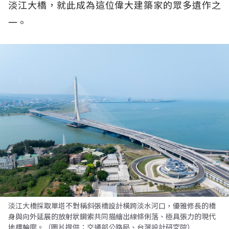
淡江大橋，就此成為這位偉大建築家的眾多遺作之
一。
淡江大橋採取單塔不對稱斜張橋設計橫跨淡水河口，優雅修長的橋
身與向外延展的放射狀鋼索共同描繪出線條俐落、極具張力的現代
地標輪廓。（圖片提供：交通部公路局、台灣設計研究院）