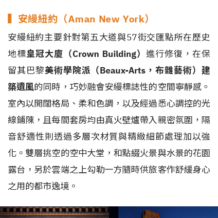
▍安縵紐約（Aman New York）
安縵紐約主要針對第五大道與57街交匯點所在歷史
地標
皇冠大廈（Crown Building）
進行修復，在保
留其巴黎
美術學院派（Beaux-Arts，布雜藝術）建
築遺風
的同時，巧妙融會安縵標誌性的空間寧靜感。
室內以開闊格局、柔和色調，以及經過悉心調控的光
線鋪陳，且每間套房均由真火壁爐帶入親密氛圍，隔
音舒適性則透過多層次材質與精緻細節處理加以強
化。雙層挑空的空中大堂，和點綴火景與水景的花園
露台，另於雲端之上勾勒一方隨時供旅客作舒緩身心
之用的都市逸境。