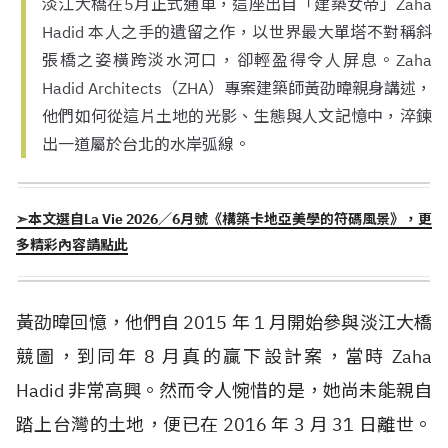
淡江大橋在5月正式通車，這座出自「建築女帝」Zaha
Hadid 本人之手的遺留之作，以世界最大單塔不對稱斜
張橋之姿橫跨淡水河口，卻輕盈得令人屏息。Zaha
Hadid Architects（ZHA）專案建築師黃劭暐親身講述，
他們如何從這片土地的光影、生態與人文記憶中，淬鍊
出一道屬於台北的水岸弧線。
➣本文選自La Vie 2026／6月號《構築卡地亞美學的符碼風景》，更
多精彩內容請點此
黃劭暐回憶，他們自 2015 年 1 月開始參與淡江大橋
競圖，到同年 8 月真的贏下設計案，當時 Zaha
Hadid 非常高興。然而令人惋惜的是，她尚未能親自
踏上台灣的土地，便已在 2016 年 3 月 31 日離世。