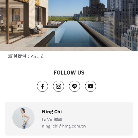
（圖片提供：Aman）
FOLLOW US
Ning Chi
La Vie編輯
ning_chi@hmg.com.tw