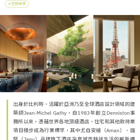
空間美學
出身於比利時、活躍於亞洲乃至全球酒店設計領域的建
築師Jean-Michel Gathy，自1983年創立Denniston事
務所以來，憑藉世界各地頂級酒店、住宅和其他款待業
項目穩步成為行業標竿，其中尤自安縵（Aman）、迦
努（Janu）品牌旗下酒店孕育城市靜謐生活的嶄新構