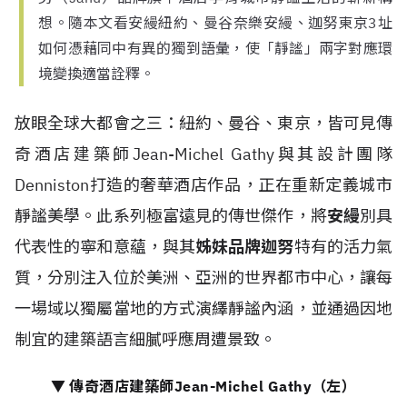
想。隨本文看安縵紐約、曼谷奈樂安縵、迦努東京3址
如何憑藉同中有異的獨到語彙，使「靜謐」兩字對應環
境變換適當詮釋。
放眼全球大都會之三：紐約、曼谷、東京，皆可見傳
奇酒店建築師Jean-Michel Gathy與其設計團隊
Denniston打造的奢華酒店作品，正在重新定義城市
靜謐美學。此系列極富遠見的傳世傑作，將
安縵
別具
代表性的寧和意蘊，與其
姊妹品牌迦努
特有的活力氣
質，分別注入位於美洲、亞洲的世界都市中心，讓每
一場域以獨屬當地的方式演繹靜謐內涵，並通過因地
制宜的建築語言細膩呼應周遭景致。
▼ 傳奇酒店建築師Jean-Michel Gathy（左）