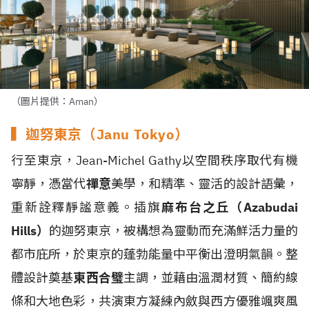
（圖片提供：Aman）
▍迦努東京（Janu Tokyo）
行至東京，Jean-Michel Gathy以空間秩序取代有機
寧靜，憑當代
禪意
美學，和精準、靈活的設計語彙，
重新詮釋靜謐意義。插旗
麻布台之丘（Azabudai
Hills）
的迦努東京，被構想為靈動而充滿鮮活力量的
都市庇所，於東京的蓬勃能量中平衡出澄明氣韻。整
體設計奠基
東西合璧
主調，並藉由溫潤材質、簡約線
條和大地色彩，共演東方凝練內斂與西方優雅颯爽風