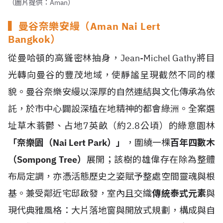
（圖片提供：Aman）
▍曼谷奈樂安縵（Aman Nai Lert
Bangkok）
從曼哈頓的高聳密林抽身，Jean-Michel Gathy將目
光轉向曼谷的豐茂地域，使靜謐呈現截然不同的樣
貌。曼谷奈樂安縵以深厚的自然連結與文化傳承為依
託，於市中心闢設深植在地精神的都會綠洲。全案選
址草木蓊鬱、占地7英畝（約2.8公頃）的綠意園林
「奈樂園（Nai Lert Park）」
，圍繞一棵
百年四數木
（Sompong Tree）
展開；該樹的雄偉存在除為整體
布局定調，亦憑活態歷史之姿賦予整處空間靈魂與根
基。兼受鄰近宅邸啟發，室內且交織
傳統泰式元素
與
現代典雅風格：大片落地窗與開放式規劃，構成與自