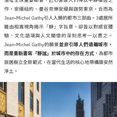
落址全球重要都會，匠心營建人們得以平靜棲居之
作，安縵紐約、曼谷奈樂安縵與迦努東京，合而為
Jean-Michel Gathy引人入勝的都市三部曲。3處居所
雖由相異視角揭示「靜」字旨意，卻皆以對感官體
驗、文化語境與人文關懷的深刻思考一以貫之。
Jean-Michel Gathy的願景
並非引導人們遠離城市，
而是重新書寫「靜謐」於城市中的存在方式
，為都市
旅居樹立全新範式，在當代生活的核心地帶構築安然
淨土。