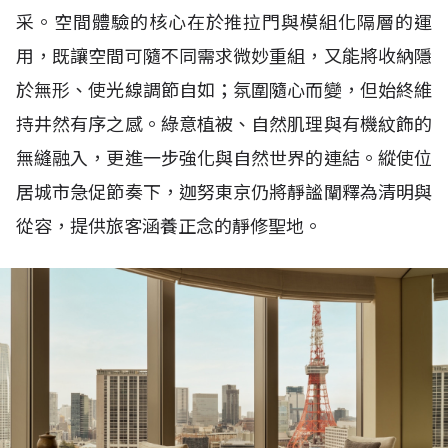
采。空間體驗的核心在於推拉門與模組化隔層的運
用，既讓空間可隨不同需求微妙重組，又能將收納隱
於無形、使光線調節自如；氛圍隨心而變，但始終維
持井然有序之感。綠意植被、自然肌理與有機紋飾的
無縫融入，更進一步強化與自然世界的連結。縱使位
居城市急促節奏下，迦努東京仍將靜謐闡釋為清明與
從容，提供旅客涵養正念的靜修聖地。