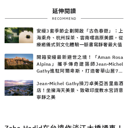
延伸閱讀
RECOMMEND
安縵3套季節企劃開啟「古色春遊」：上
海乘舟、杭州採茶、雲南嚐高原美饌，從
療癒儀式到文化體驗一脈書寫靜奢最大值
開箱安縵最新避世之境！「Aman Rosa
Alpina」攜手傳奇建築師Jean-Michel
Gathy進駐阿爾卑斯，打造奢華山居7月
迎客
Jean-Michel Gathy操刀卓美亞峇里島酒
店！坐擁海天美景、致敬印度教水宮詩意
寧靜之美
Zaha Hadid在台遺作淡江大橋通車！