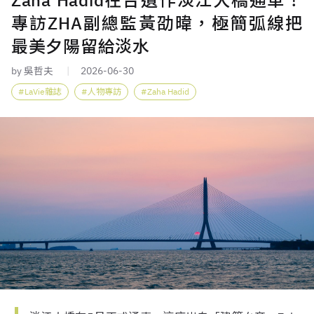
專訪ZHA副總監黃劭暐，極簡弧線把
最美夕陽留給淡水
by 吳哲夫
2026-06-30
LaVie雜誌
人物專訪
Zaha Hadid