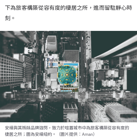
下為旅客構築從容有度的棲居之所，進而留駐靜心時
刻。
安縵與其姊妹品牌迦努，致力於喧囂城市中為旅客構築從容有度的
棲居之所；圖為安縵紐約。（圖片提供：Aman）