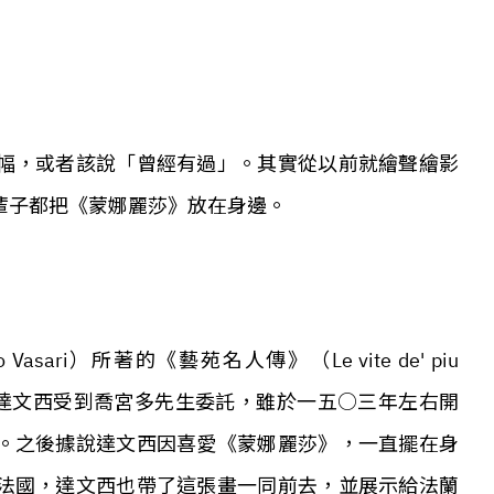
幅，或者該說「曾經有過」。其實從以前就繪聲繪影
輩子都把《蒙娜麗莎》放在身邊。
sari）所著的《藝苑名人傳》（Le vite de' piu
architettori），達文西受到喬宮多先生委託，雖於一五○三年左右開
。之後據說達文西因喜愛《蒙娜麗莎》，一直擺在身
法國，達文西也帶了這張畫一同前去，並展示給法蘭