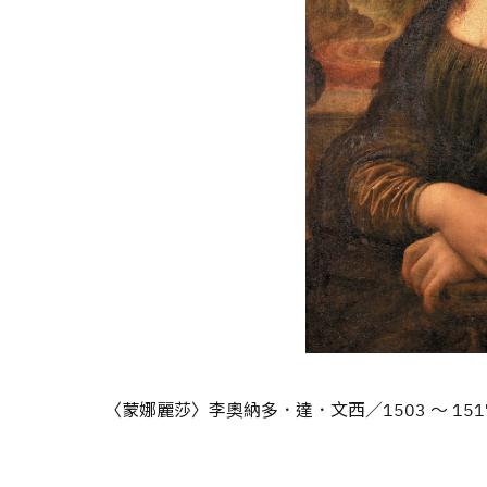
〈蒙娜麗莎〉李奧納多．達．文西／1503 ～ 15