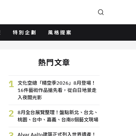
版
特別企劃
風格提案
熱門文章
1
文化空總「晴空季2026」8月登場！
16件藝術作品搶先看，從白日地景走
入夜間光影
2
8月全台展覽整理！盤點新北、台北、
桃園、台中、嘉義、台南8個藝文現場
3
Alvar Aalto建築正式列入世界遺產！