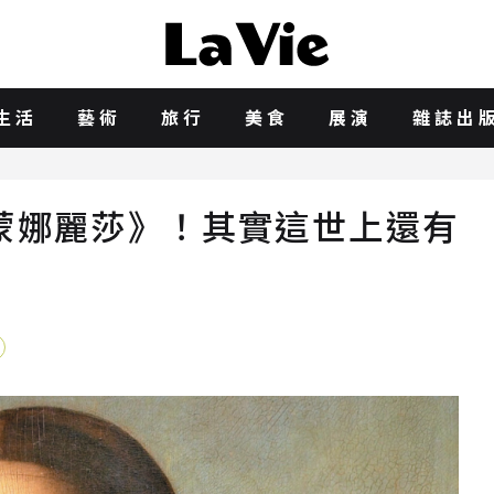
生活
藝術
旅行
美食
展演
雜誌出
蒙娜麗莎》！其實這世上還有