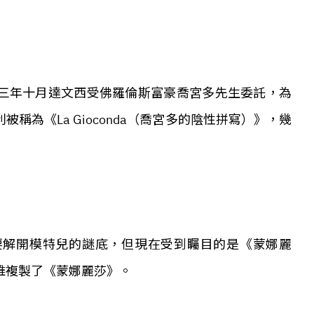
三年十月達文西受佛羅倫斯富豪喬宮多先生委託，為
為《La Gioconda（喬宮多的陰性拼寫）》，幾
要解開模特兒的謎底，但現在受到矚目的是《蒙娜麗
誰複製了
《蒙娜麗莎》
。