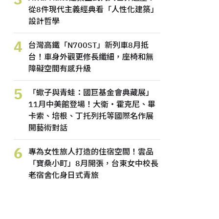
從8件現代主義經典看「人性化建築」
設計哲學
4
台灣高鐵「N700ST」新列車8月抵
台！車身外觀更修長纖細，座椅和無
障礙空間有感升級
5
「蠍子與青蛙：國巨基金會典藏展」
11月中美館登場！大衛・霍克尼、畢
卡索、培根、丁托列托等國際名作展
開藝術對話
6
專為女性旅人打造的住宿空間！雲品
「寶桑小町」8月開張，台東女中校長
老宿舍化身日式青旅