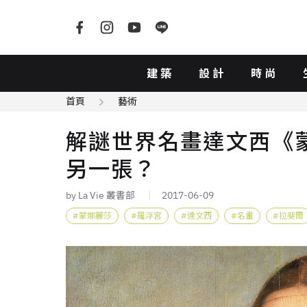
建築
設計
時尚
首頁
藝術
解謎世界名畫達文西《
另一張？
by La Vie 叢書部
2017-06-09
蒙娜麗莎
羅浮宮
達文西
名畫
拉斐爾