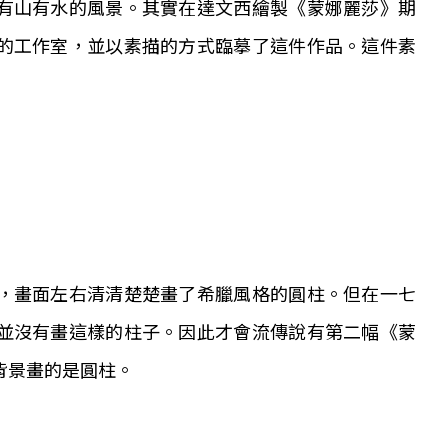
有山有水的風景。其實在達文西繪製《蒙娜麗莎》期
的工作室，並以素描的方式臨摹了這件作品。這件素
，畫面左右清清楚楚畫了希臘風格的圓柱。但在一七
並沒有畫這樣的柱子。因此才會流傳說有第二幅《蒙
背景畫的是圓柱。