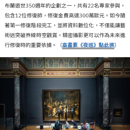
布蘭逝世350週年的企劃之一，共有22名專家參與，
包含12位修復師，修復金費高達300萬歐元。如今隨
著第一修復階段完工，並將資料數位化，不僅能讓藝
術迷突破界線時空觀賞，精密攝影更可以作為未來進
行修復時的重要依據。（
高畫素《夜巡》點此進
）