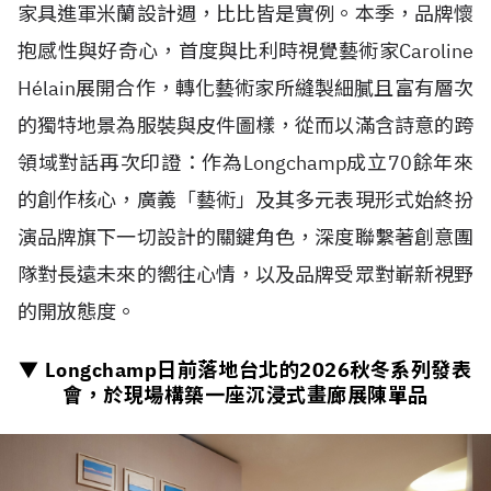
家具進軍米蘭設計週，比比皆是實例。本季，品牌懷
抱感性與好奇心，首度與比利時視覺藝術家Caroline
H
é
lain展開合作，轉化藝術家所縫製細膩且富有層次
的獨特地景為服裝與皮件圖樣，從而以滿含詩意的跨
領域對話再次印證：作為Longchamp成立70餘年來
的創作核心，廣義「藝術」及其多元表現形式始終扮
演品牌旗下一切設計的關鍵角色，深度聯繫著創意團
隊對長遠未來的嚮往心情，以及品牌受眾對嶄新視野
的開放態度。
▼ Longchamp日前落地台北的
2026
秋冬系列發表
會，於現場構築一座沉浸式畫廊展陳單品