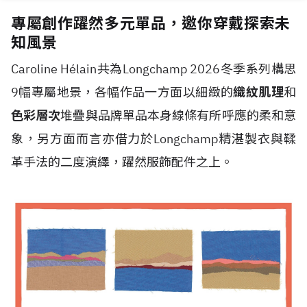
專屬創作躍然多元單品，邀你穿戴探索未
知風景
Caroline H
é
lain共為Longchamp 2026冬季系列構思
9幅專屬地景，各幅作品一方面以細緻的
織紋肌理
和
色彩層次
堆疊與品牌單品本身線條有所呼應的柔和意
象，另方面而言亦借力於Longchamp精湛製衣與鞣
革手法的二度演繹，躍然服飾配件之上。