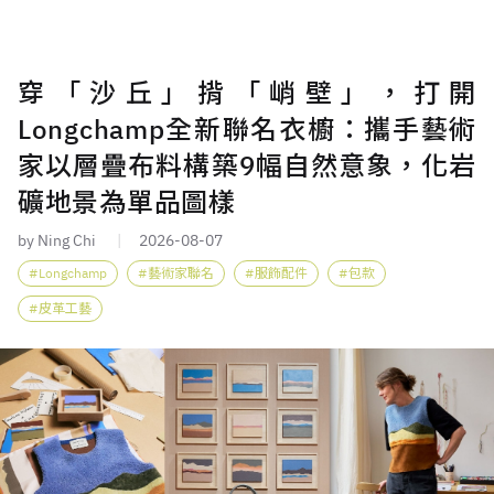
穿「沙丘」揹「峭壁」，打開
Longchamp全新聯名衣櫥：攜手藝術
家以層疊布料構築9幅自然意象，化岩
礦地景為單品圖樣
by Ning Chi
2026-08-07
Longchamp
藝術家聯名
服飾配件
包款
皮革工藝