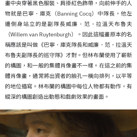
畫中央穿著黑色服裝、肩掛紅色飾帶，向前伸手的人
物就是巴寧．庫克（Banning Cocq）中隊長，他左
邊側身站立的是副隊長威廉．范．拉溫天布魯夫
（Willem van Ruytenburgh）。因此這幅畫原本的名
稱應該是叫做《巴寧．庫克隊長和威廉．范．拉溫天
布魯夫副隊長的巡守隊》才對。但林布蘭使用了嶄新
的構圖，和一般的集體肖像畫不一樣。在這之前的集
體肖像畫，通常將出資者的臉孔一橫向排列，以平等
的地位描寫。林布蘭的構圖中每位人物都有動作，有
縱深的構圖創造出動態和戲劇效果的畫面。