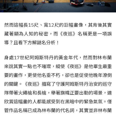
然而這幅長15尺、寬12尺的巨幅畫像，其背後其實
藏著顯為人知的秘密，而《夜巡》名稱更是一項誤
導？且看下方解謎名分析！
身處17世紀阿姆斯特丹的黃金年代，然而對林布蘭
來說其實一點也不璀璨，縱使《夜巡》是他畢生最重
要的畫作，更使他名垂不朽，卻也是促使他晚年潦倒
的關鍵。《夜巡》描寫了守護阿姆斯特丹治安的巡守
隊帶著火繩槍和長槍，舉著旗幟正要出動的場景，連
欣賞這幅畫的人都能感受到在黑暗中的緊急氣氛。僅
管作品名稱已成為林布蘭的代名詞，其實並非林布蘭