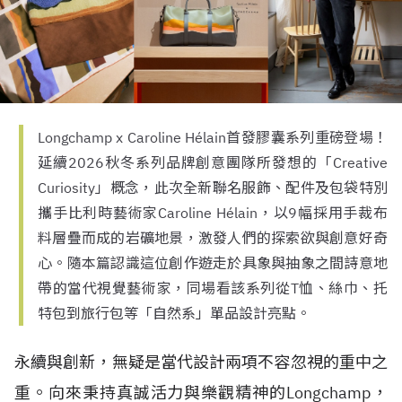
Longchamp x Caroline Hélain首發膠囊系列重磅登場！
延續2026秋冬系列品牌創意團隊所發想的「Creative
Curiosity」概念，此次全新聯名服飾、配件及包袋特別
攜手比利時藝術家Caroline Hélain，以9幅採用手裁布
料層疊而成的岩礦地景，激發人們的探索欲與創意好奇
心。隨本篇認識這位創作遊走於具象與抽象之間詩意地
帶的當代視覺藝術家，同場看該系列從T恤、絲巾、托
特包到旅行包等「自然系」單品設計亮點。
永續與創新，無疑是當代設計兩項不容忽視的重中之
重。向來秉持真誠活力與樂觀精神的Longchamp，