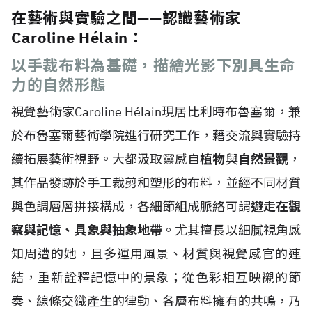
在藝術與實驗之間——認識藝術家
Caroline Hélain：
以手裁布料為基礎，描繪光影下別具生命
力的自然形態
視覺藝術家Caroline H
é
lain現居比利時布魯塞爾，兼
於布魯塞爾藝術學院進行研究工作，藉交流與實驗持
續拓展藝術視野。大都汲取靈感自
植物
與
自然景觀
，
其作品發跡於手工裁剪和塑形的布料，並經不同材質
與色調層層拼接構成，各細節組成脈絡可謂
遊走在觀
察與記憶、具象與抽象地帶
。尤其擅長以細膩視角感
知周遭的她，且多運用風景、材質與視覺感官的連
結，重新詮釋記憶中的景象；從色彩相互映襯的節
奏、線條交織產生的律動、各層布料擁有的共鳴，乃