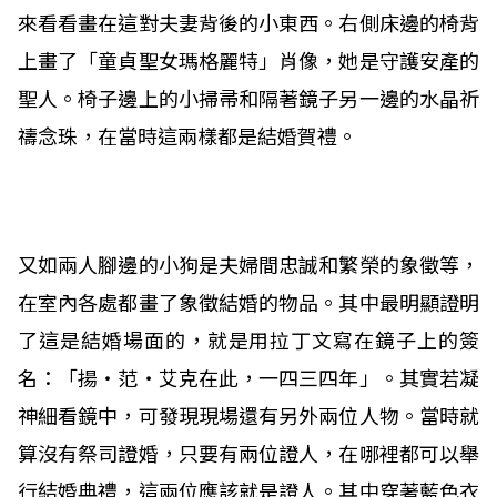
來看看畫在這對夫妻背後的小東西。右側床邊的椅背
上畫了「童貞聖女瑪格麗特」肖像，她是守護安產的
聖人。椅子邊上的小掃帚和隔著鏡子另一邊的水晶祈
禱念珠，在當時這兩樣都是結婚賀禮。
又如兩人腳邊的小狗是夫婦間忠誠和繁榮的象徵等，
在室內各處都畫了象徵結婚的物品。其中最明顯證明
了這是結婚場面的，就是用拉丁文寫在鏡子上的簽
名：「揚‧范‧艾克在此，一四三四年」。其實若凝
神細看鏡中，可發現現場還有另外兩位人物。當時就
算沒有祭司證婚，只要有兩位證人，在哪裡都可以舉
行結婚典禮，這兩位應該就是證人。其中穿著藍色衣