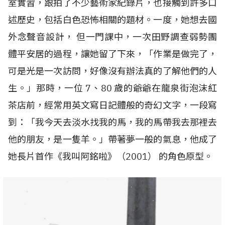
室實習，跟拍了不少藝術家紀錄片，也接觸到許多口
述歷史，包括白色恐怖相關的題材。一度，她想去國
外念聲音設計， 但一門課中，一次田野調查弱勢團
體平安居的過程，讓她留了下來，「作業是做完了，
可是光是一次訪問，好像沒有辦法真的了解他們的人
生。」那時，一位
7
、
80
歲的爺爺在龍泉街泡沫紅
茶店前，經常用英文寫日記體般的奇幻文字，一段寫
到：「我今天去淡水找我的馬，我的馬帶我去那裡去
他的朋友，是一隻羊。」帶著夢一般的氣息，他成了
她長片首作《我叫阿銘啦》（
2001
） 的角色原型。