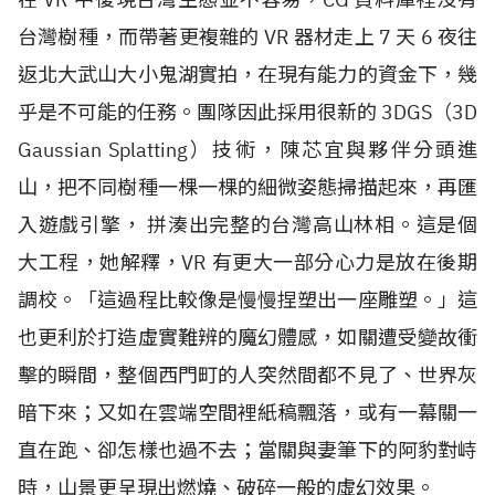
台灣樹種，而帶著更複雜的
VR
器材走上
7
天
6
夜往
返北大武山大小鬼湖實拍，在現有能力的資金下，幾
乎是不可能的任務。團隊因此採用很新的
3DGS
（
3D
Gaussian Splatting
）技術，陳芯宜與夥伴分頭進
山，把不同樹種一棵一棵的細微姿態掃描起來，再匯
入遊戲引擎， 拼湊出完整的台灣高山林相。這是個
大工程，她解釋，
VR
有更大一部分心力是放在後期
調校。「這過程比較像是慢慢捏塑出一座雕塑。」這
也更利於打造虛實難辨的魔幻體感，如關遭受變故衝
擊的瞬間，整個西門町的人突然間都不見了、世界灰
暗下來；又如在雲端空間裡紙稿飄落，或有一幕關一
直在跑、卻怎樣也過不去；當關與妻筆下的阿豹對峙
時，山景更呈現出燃燒、破碎一般的虛幻效果。