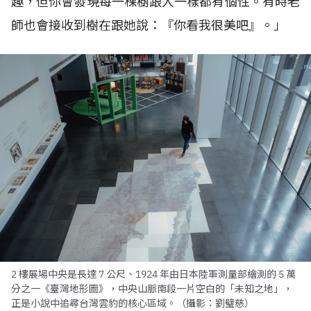
趣，但你會發現每一棵樹跟人一樣都有個性。有時老
師也會接收到樹在跟她說：『你看我很美吧』。」
2 樓展場中央是長達 7 公尺、1924 年由日本陸軍測量部繪測的 5 萬
分之一《臺灣地形圖》，中央山脈南段一片空白的「未知之地」，
正是小說中追尋台灣雲豹的核心區域。（攝影：劉璧慈）