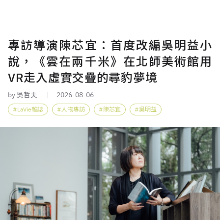
專訪導演陳芯宜：首度改編吳明益小
說，《雲在兩千米》在北師美術館用
VR走入虛實交疊的尋豹夢境
by 吳哲夫
2026-08-06
LaVie雜誌
人物專訪
陳芯宜
吳明益