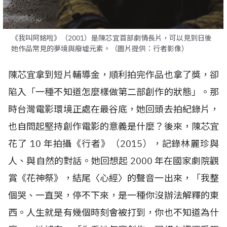
《我叫阿銘啦》（2001）是陳芯宜首部劇情長片，可以見到日後
她作品常見的夢境與廢墟元素。（圖片提供：行者影像）
陳芯宜拿到短片輔導金，順利拍完作品也拿了獎，卻
陷入「一種不知道怎麼樣做第二部創作的狀態」。那
時台灣電影環境正處在最谷底，她回頭去拍紀錄片，
也自問起堅持創作電影的意義是什麼？後來，陳芯宜
花了
10
年拍攝《行者》（
2015
），記錄林麗珍與
人、與自然的對話。她回想起
2000
年在國家劇院觀
賞《花神祭》，結尾〈心經〉的聲音一出來，「我整
個哭、一直哭，停不下來，是一種你沒辦法解釋的東
西。人生就是有幾個時刻會被打到，你也不知道為什