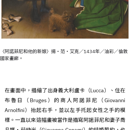
〈阿諾菲尼和他的新娘〉揚‧范‧艾克／1434年／油彩／倫敦
國家畫廊。
在畫面中，描繪了出身義大利盧卡（Lucca）、住在
布魯日（Bruges）的商人阿諾菲尼（Giovanni
Arnolfini）抬起右手，並以左手托起女性之手的模
樣。一直以來這幅畫被當作是描寫阿諾菲尼和妻子喬
凡娜‧茄納米（Giovanna Cenami）的結婚誓約，也