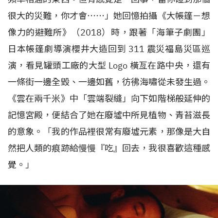
很大的災難，你才會⋯⋯」她回憶拍攝《大帳篷－想
像力的避難所》（
2018
）時，跟著「海筆子劇團」
日本帳篷劇導演櫻井大造回到
311
震災福島災區巡
演，看見罐頭工廠的大型
Logo
橫亙在路中央，還有
一條街一邊全毀、一邊如舊，彷彿海嘯從未發生過。
《雲在兩千米》中「雲端裂縫」向下如階梯般延伸的
記憶宮殿，便結合了她在廢墟中所見植物、青苔滋長
的意象。「我的作品裡很常有廢墟元素，那像是大自
然把人類的痕跡給慢慢『吃』回去，我很喜歡這種感
覺。」