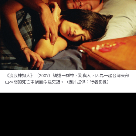
《流浪神狗人》（2007）講述一群神、狗與人，因為一起台灣東部
山林間的死亡車禍而命運交錯。（圖片提供：行者影像）