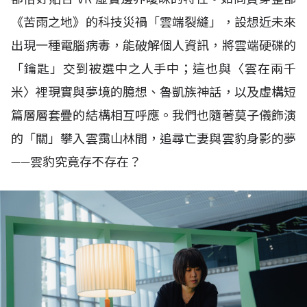
《苦雨之地》的科技災禍「雲端裂縫」，設想近未來
出現一種電腦病毒，能破解個人資訊，將雲端硬碟的
「鑰匙」交到被選中之人手中；這也與〈雲在兩千
米〉裡現實與夢境的臆想、魯凱族神話，以及虛構短
篇層層套疊的結構相互呼應。我們也隨著莫子儀飾演
的「關」攀入雲靄山林間，追尋亡妻與雲豹身影的夢
——雲豹究竟存不存在？