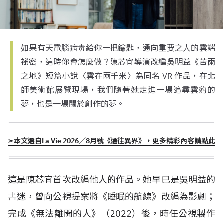
如果有天電腦病毒給你一把鑰匙，通向重要之人的雲端
祕密，這時你會怎麼做？陳芯宜導演改編吳明益《苦雨
之地》短篇小說〈雲在兩千米〉為同名 VR 作品，在北
師美術館展覽現場，我們隨著她走進一場追尋雲豹的
夢，也是一場關於創作的夢。
➣本文選自La Vie 2026／8月號《通往異界》，更多精彩內容請點此
這是陳芯宜首次改編他人的作品。她早已是吳明益的
書迷，曾向公視提案將《睡眠的航線》改編為影劇；
完成《無法離開的人》（
2022
）後，時任公視製作