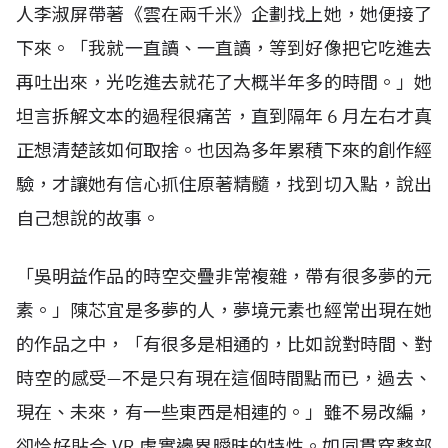
人李淑屏帶著《雲在兩千米》企劃找上她，她便接了
下來。「我就一直讀、一直讀，等到好像把它吃進去
再吐出來，光吃進去就花了大概半年多的時間。」她
坦言拆解文本的過程很痛苦，直到隔年
6
月左右才真
正想清楚該如何取捨。也因為多年累積下來的創作經
驗，才讓她有信心抓住原著精髓，找到切入點，說出
自己想說的故事。
「吳明益作品的時空交疊非常複雜，帶有很多夢的元
素。」陳芯宜是多夢的人，夢境元素也經常出現在她
的作品之中，「有很多是相通的，比如說對時間、對
時空的感受—不是只有現在這個時間點而已，過去、
現在、未來，有一些東西是相連的。」雖不易改編，
卻恰好貼合
VR
虛實邊界曖昧的特性。如同貫穿整部