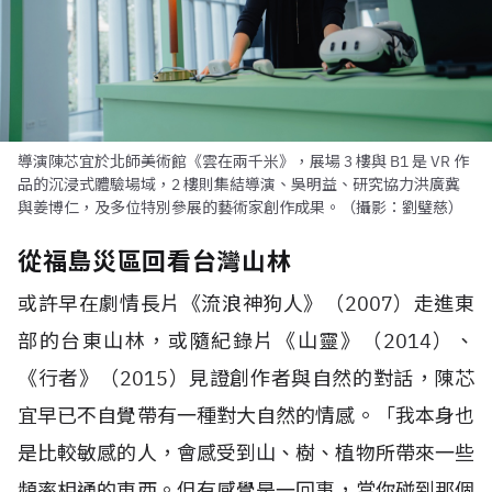
導演陳芯宜於北師美術館《雲在兩千米》，展場 3 樓與 B1 是 VR 作
品的沉浸式體驗場域，2 樓則集結導演、吳明益、研究協力洪廣冀
與姜博仁，及多位特別參展的藝術家創作成果。（攝影：劉璧慈）
從福島災區回看台灣山林
或許早在劇情長片《流浪神狗人》（
2007
）走進東
部的台東山林，或隨紀錄片《山靈》（
2014
）、
《行者》（
2015
）見證創作者與自然的對話，陳芯
宜早已不自覺帶有一種對大自然的情感。「我本身也
是比較敏感的人，會感受到山、樹、植物所帶來一些
頻率相通的東西。但有感覺是一回事，當你碰到那個