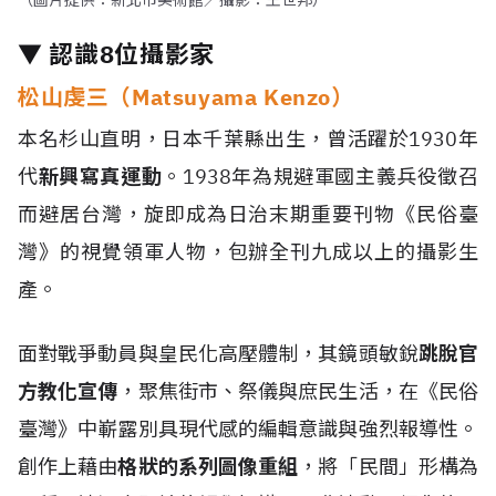
▼ 認識8位攝影家
松山虔三（Matsuyama Kenzo）
本名杉山直明，日本千葉縣出生，曾活躍於1930年
代
新興寫真運動
。1938年為規避軍國主義兵役徵召
而避居台灣，旋即成為日治末期重要刊物《民俗臺
灣》的視覺領軍人物，包辦全刊九成以上的攝影生
產。
面對戰爭動員與皇民化高壓體制，其鏡頭敏銳
跳脫官
方教化宣傳
，聚焦街市、祭儀與庶民生活，在《民俗
臺灣》中嶄露別具現代感的編輯意識與強烈報導性。
創作上藉由
格狀的系列圖像重組
，將「民間」形構為