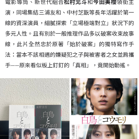
電影導筒、新世代組合
松村北斗
和
今田美櫻
領銜主
演，同場集結三浦友和、中村芝翫等長年活躍於第一
線的資深演員，細膩探索「立場極端對立」狀況下的
多元人性。且有別於一般推理作品多以破案收束故事
線，此片全然忠於原著「始於破案」的獨特寫作手
法：當本不該相遇的嫌疑犯之子與被害者之女並肩攜
手——原來看似板上釘釘的「真相」，竟開始動搖。