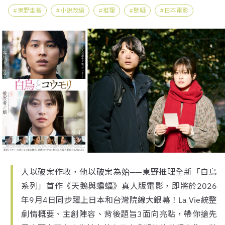
東野圭吾
小說改編
推理
懸疑
日本電影
人以破案作收，他以破案為始——東野推理全新「白鳥
系列」首作《天鵝與蝙蝠》真人版電影，即將於2026
年9月4日同步躍上日本和台灣院線大銀幕！La Vie統整
劇情概要、主創陣容、背後題旨3面向亮點，帶你搶先