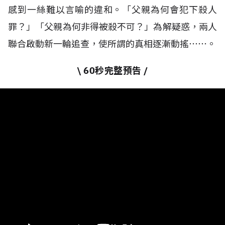
感到一絲難以言喻的違和。「父親為何會犯下殺人
罪？」「父親為何非得被殺不可？」為解疑惑，兩人
聯合啟動新一輪追查，使所謂的真相逐漸動搖⋯⋯。
\ 60秒完整預告 /