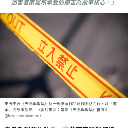
加害者家屬所承受的痛苦為故事核心。」
東野圭吾《天鵝與蝙蝠》反一般推理作品寫作脈絡而行，以「破
案」為故事起點。（圖片來源：電影《天鵝與蝙蝠》官方X
@hakuchotokomori）