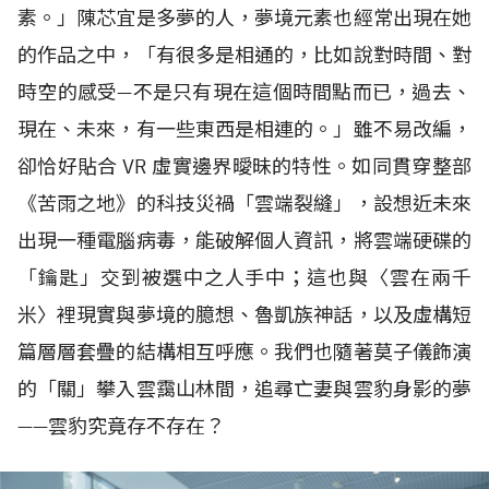
素。」陳芯宜是多夢的人，夢境元素也經常出現在她
的作品之中，「有很多是相通的，比如說對時間、對
時空的感受—不是只有現在這個時間點而已，過去、
現在、未來，有一些東西是相連的。」雖不易改編，
卻恰好貼合
VR
虛實邊界曖昧的特性。如同貫穿整部
《苦雨之地》的科技災禍「雲端裂縫」，設想近未來
出現一種電腦病毒，能破解個人資訊，將雲端硬碟的
「鑰匙」交到被選中之人手中；這也與〈雲在兩千
米〉裡現實與夢境的臆想、魯凱族神話，以及虛構短
篇層層套疊的結構相互呼應。我們也隨著莫子儀飾演
的「關」攀入雲靄山林間，追尋亡妻與雲豹身影的夢
——雲豹究竟存不存在？