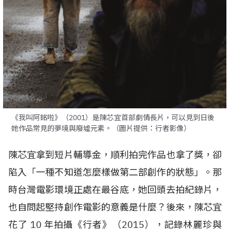
《我叫阿銘啦》（2001）是陳芯宜首部劇情長片，可以見到日後
她作品常見的夢境與廢墟元素。（圖片提供：行者影像）
陳芯宜拿到短片輔導金，順利拍完作品也拿了獎，卻
陷入「一種不知道怎麼樣做第二部創作的狀態」。那
時台灣電影環境正處在最谷底，她回頭去拍紀錄片，
也自問起堅持創作電影的意義是什麼？後來，陳芯宜
花了
10
年拍攝《行者》（
2015
），記錄林麗珍與