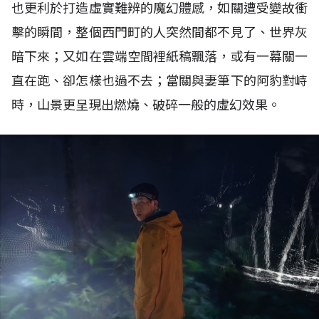
也更利於打造虛實難辨的魔幻體感，如關遭受變故衝
擊的瞬間，整個西門町的人突然間都不見了、世界灰
暗下來；又如在雲端空間裡紙稿飄落，或有一幕關一
直在跑、卻怎樣也過不去；當關與妻筆下的阿豹對峙
時，山景更呈現出燃燒、破碎一般的虛幻效果。