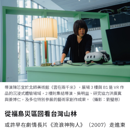
導演陳芯宜於北師美術館《雲在兩千米》，展場 3 樓與 B1 是 VR 作
品的沉浸式體驗場域，2 樓則集結導演、吳明益、研究協力洪廣冀
與姜博仁，及多位特別參展的藝術家創作成果。（攝影：劉璧慈）
從福島災區回看台灣山林
或許早在劇情長片《流浪神狗人》（
2007
）走進東