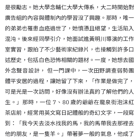
是很勵志。她大學念輔仁大學大傳系，大二時開始對
廣告組的內容與體制內的學習沒了興趣。那時，唯一
的弟弟也罹患血癌過世了，她憤懣且絕望，生活陷入
混沌。後來經同學引介，她面試進黃明川導演的工作
室實習，跟拍了不少藝術家紀錄片，也接觸到許多口
述歷史，包括白色恐怖相關的題材。一度，她想去國
外念聲音設計， 但一門課中，一次田野調查弱勢團
體平安居的過程，讓她留了下來，「作業是做完了，
可是光是一次訪問，好像沒有辦法真的了解他們的人
生。」那時，一位
7
、
80
歲的爺爺在龍泉街泡沫紅
茶店前，經常用英文寫日記體般的奇幻文字，一段寫
到：「我今天去淡水找我的馬，我的馬帶我去那裡去
他的朋友，是一隻羊。」帶著夢一般的氣息，他成了