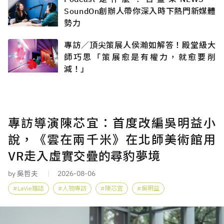
SoundOn創辦人帶你深入時下熱門新媒體
勢力
專訪／頂尖策展人侯瀚如解答！殿堂級大
師巧思「策展愈是有權力，就愈要削
減！」
專訪導演陳芯宜：首度改編吳明益小
說，《雲在兩千米》在北師美術館用
VR走入虛實交疊的尋豹夢境
by 吳哲夫
2026-08-06
LaVie雜誌
人物專訪
陳芯宜
吳明益