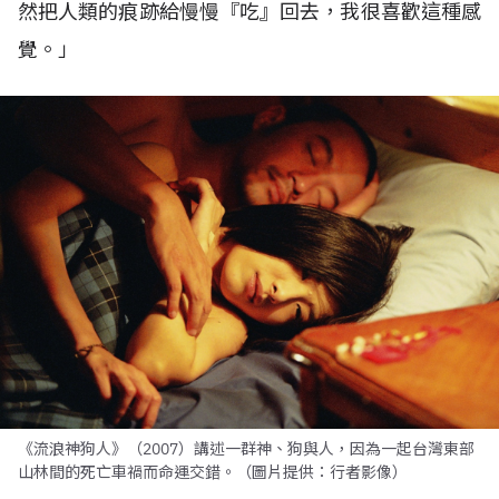
然把人類的痕跡給慢慢『吃』回去，我很喜歡這種感
覺。」
《流浪神狗人》（2007）講述一群神、狗與人，因為一起台灣東部
山林間的死亡車禍而命運交錯。（圖片提供：行者影像）