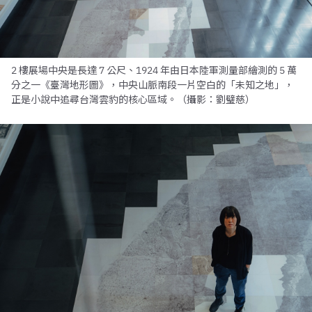
2 樓展場中央是長達 7 公尺、1924 年由日本陸軍測量部繪測的 5 萬
分之一《臺灣地形圖》，中央山脈南段一片空白的「未知之地」，
正是小說中追尋台灣雲豹的核心區域。（攝影：劉璧慈）