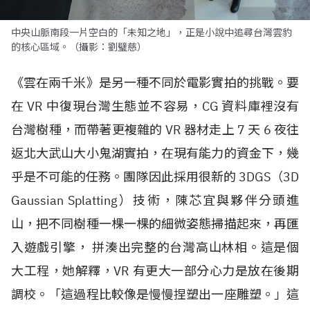
中央山脈南段一片空白的「未知之地」，正是小說中追尋台灣雲豹
的核心區域。（攝影：劉璧慈）
《雲在兩千米》是另一種不同於電影實拍的挑戰。要
在
VR
中復現台灣生態並不容易，
CG
資料庫裡沒有
台灣樹種，而帶著更複雜的
VR
器材走上
7
天
6
夜往
返北大武山大小鬼湖實拍，在現有能力的資金下，幾
乎是不可能的任務。團隊因此採用很新的
3DGS
（
3D
Gaussian Splatting
）技術，陳芯宜與夥伴分頭進
山，把不同樹種一棵一棵的細微姿態掃描起來，再匯
入遊戲引擎， 拼湊出完整的台灣高山林相。這是個
大工程，她解釋，
VR
有更大一部分心力是放在後期
調校。「這過程比較像是慢慢捏塑出一座雕塑。」這