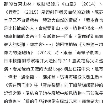
部的台東山林，或隨紀錄片《山靈》（
2014
）、
《行者》（
2015
）見證創作者與自然的對話，陳芯
宜早已不自覺帶有一種對大自然的情感。「我本身也
是比較敏感的人，會感受到山、樹、植物所帶來一些
頻率相通的東西。但有感覺是一回事，當你碰到那個
很大的災難，你才會⋯⋯」她回憶拍攝《大帳篷－想
像力的避難所》（
2018
）時，跟著「海筆子劇團」
日本帳篷劇導演櫻井大造回到
311
震災福島災區巡
演，看見罐頭工廠的大型
Logo
橫亙在路中央，還有
一條街一邊全毀、一邊如舊，彷彿海嘯從未發生過。
《雲在兩千米》中「雲端裂縫」向下如階梯般延伸的
記憶宮殿，便結合了她在廢墟中所見植物、青苔滋長
的意象。「我的作品裡很常有廢墟元素，那像是大自