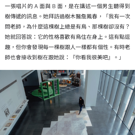
一張唱片的
A
面與
B
面，是在講述一個男生聽得到
樹傳遞的訊息。她拜訪過樹木醫詹鳳春，「我有一次
問老師，為什麼這棵樹上總是有鳥、那棵樹卻沒有？
她就回答說：它的性格喜歡有鳥住在身上。這有點逗
趣，但你會發現每一棵樹跟人一樣都有個性。有時老
師也會接收到樹在跟她說：『你看我很美吧』。」