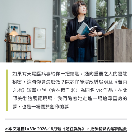
如果有天電腦病毒給你一把鑰匙，通向重要之人的雲端
祕密，這時你會怎麼做？陳芯宜導演改編吳明益《苦雨
之地》短篇小說〈雲在兩千米〉為同名 VR 作品，在北
師美術館展覽現場，我們隨著她走進一場追尋雲豹的
夢，也是一場關於創作的夢。
➣本文選自La Vie 2026／8月號《通往異界》，更多精彩內容請點此