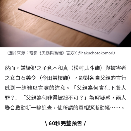
（圖片來源：電影《天鵝與蝙蝠》官方X @hakuchotokomori）
然而，嫌疑犯之子倉木和真（松村北斗飾）與被害者
之女白石美令（今田美櫻飾），卻對各自父親的言行
感到一絲難以言喻的違和。「父親為何會犯下殺人
罪？」「父親為何非得被殺不可？」為解疑惑，兩人
聯合啟動新一輪追查，使所謂的真相逐漸動搖⋯⋯。
\ 60秒完整預告 /