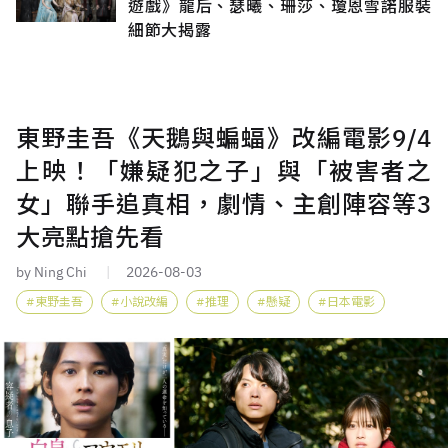
遊戲》龍后、瑟曦、珊莎、瓊恩雪諾服裝
細節大揭露
東野圭吾《天鵝與蝙蝠》改編電影9/4
上映！「嫌疑犯之子」與「被害者之
女」聯手追真相，劇情、主創陣容等3
大亮點搶先看
by Ning Chi
2026-08-03
東野圭吾
小說改編
推理
懸疑
日本電影