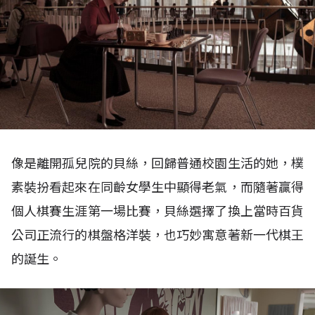
像是離開孤兒院的貝絲，回歸普通校園生活的她，樸
素裝扮看起來在同齡女學生中顯得老氣，而隨著贏得
個人棋賽生涯第一場比賽，貝絲選擇了換上當時百貨
公司正流行的棋盤格洋裝，也巧妙寓意著新一代棋王
的誕生。