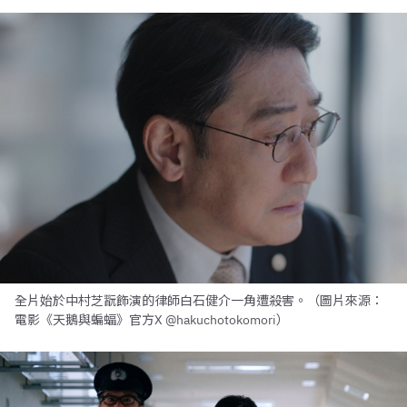
全片始於中村芝翫飾演的律師白石健介一角遭殺害。（圖片來源：
電影《天鵝與蝙蝠》官方X @hakuchotokomori）