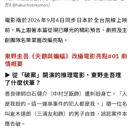
方X @hakuchotokomori）
電影版於2026年9月4日同步日本於全台院線上映
前，馬上跟著本篇從現已曝光的精彩預告、劇照及主
創團隊名單掌握改編亮點。
東野圭吾《天鵝與蝙蝠》改編電影亮點#01 劇
情概要
► 從「破案」開演的推理電影，東野圭吾埋
了什麼伏筆？
善良律師白石健介（中村芝翫飾）遭刺殺身亡。「人
是我殺的。這一連串事件的犯人都是我。」隨一位名
叫倉木達郎（三浦友和飾）的男子自首，該起案件本
應告破。