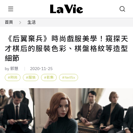
首頁
生活
《后翼棄兵》時尚戲服美學！窺探天
才棋后的服裝色彩、棋盤格紋等造型
細節
by 郭慧
2020-11-25
時尚
服裝
影集
Netflix