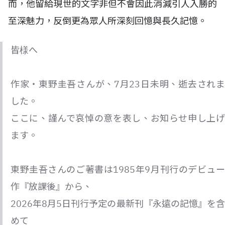
而，他留給現世的文字非但不會因此消減引人入勝的
至深魅力，反倒更為眾人所深刻回憶與長久記憶。
皆様へ
作家・東野圭吾さんが、7月23日未明、逝去されま
した。
ここに、謹んで哀悼の意を表し、お知らせ申し上げ
ます。
東野圭吾さんのご著書は1985年9月刊行のデビュー
作『放課後』から、
2026年8月5日刊行予定の最新刊『永遠の記憶』を含
めて