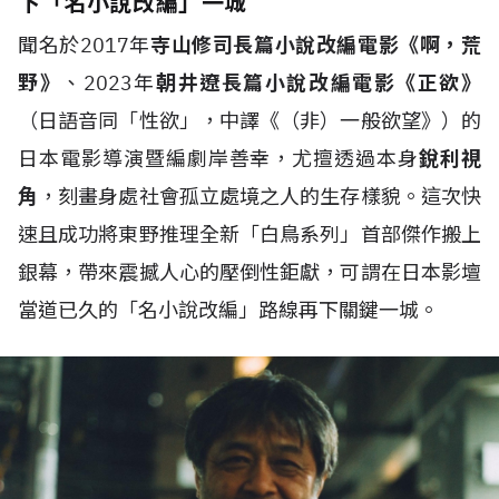
下「名小說改編」一城
聞名於2017年
寺山修司長篇小說改編電影《啊，荒
野》
、2023年
朝井遼長篇小說改編電影《正欲》
（日語音同「性欲」，中譯《（非）一般欲望》）的
日本電影導演暨編劇岸善幸，尤擅透過本身
銳利視
角
，刻畫身處社會孤立處境之人的生存樣貌。這次快
速且成功將東野推理全新「白鳥系列」首部傑作搬上
銀幕，帶來震撼人心的壓倒性鉅獻，可謂在日本影壇
當道已久的「名小說改編」路線再下關鍵一城。