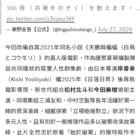
106冊（共著をのぞく）を数えます。…
pic.twitter.com/zJlcpoz3kY
July 27, 2026
— 東野圭吾【公式】 (@higashinokeigo_)
今回改編自其2021年同名小說《天鵝與蝙蝠（白鳥
とコウモリ）》的真人版電影，作為匯聚豪華攝製陣
容共同織就的寫實人性群像劇，由日本導演
岸善幸
（Kishi Yoshiyuki）繼2025年《日落日昇》後再執
電影導筒、新世代組合
松村北斗
和
今田美櫻
領銜主
演，同場集結三浦友和、中村芝翫等長年活躍於第一
線的資深演員，細膩探索「立場極端對立」狀況下的
多元人性。且有別於一般推理作品多以破案收束故事
線，此片全然忠於原著「始於破案」的獨特寫作手