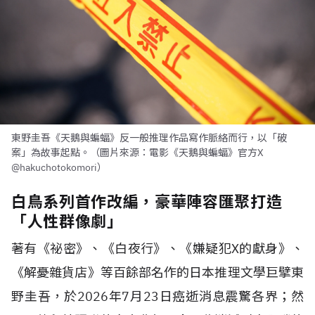
東野圭吾《天鵝與蝙蝠》反一般推理作品寫作脈絡而行，以「破
案」為故事起點。（圖片來源：電影《天鵝與蝙蝠》官方X
@hakuchotokomori）
白鳥系列首作改編，豪華陣容匯聚打造
「人性群像劇」
著有《祕密》、《白夜行》、《嫌疑犯X的獻身》、
《解憂雜貨店》等百餘部名作的日本推理文學巨擘東
野圭吾，於2026年7月23日癌逝消息震驚各界；然