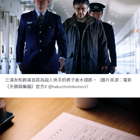
三浦友和飾演自首為殺人兇手的男子倉木達郎。（圖片來源：電影
《天鵝與蝙蝠》官方X @hakuchotokomori）