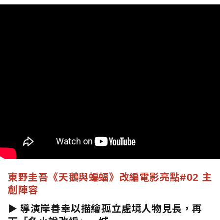
東野圭吾《天鵝與蝙蝠》改編電影亮點
#02 主
創陣容
► 導演岸善幸以描繪孤立處境人物見長，再