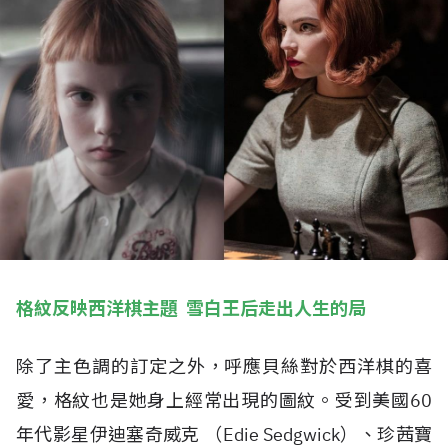
格紋反映西洋棋主題 雪白王后走出人生的局
除了主色調的訂定之外，呼應貝絲對於西洋棋的喜
愛，格紋也是她身上經常出現的圖紋。受到美國60
年代影星伊迪塞奇威克 （Edie Sedgwick）、珍茜寶