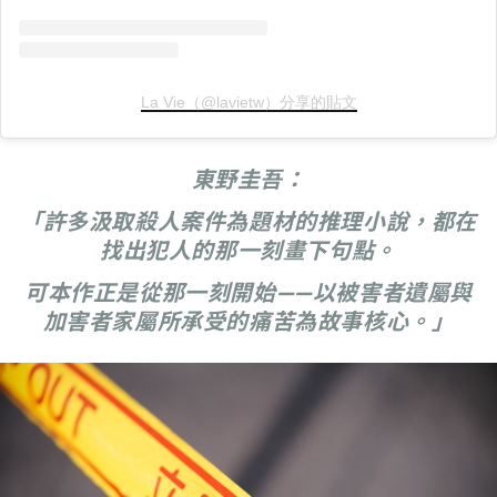
La Vie（@lavietw）分享的貼文
東野圭吾：
「許多汲取殺人案件為題材的推理小說，都在
找出犯人的那一刻畫下句點。
可本作正是從那一刻開始——以被害者遺屬與
加害者家屬所承受的痛苦為故事核心。」