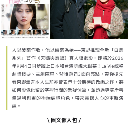
人以破案作收，他以破案為始——東野推理全新「白鳥
系列」首作《天鵝與蝙蝠》真人版電影，即將於2026
年9月4日同步躍上日本和台灣院線大銀幕！La Vie統整
劇情概要、主創陣容、背後題旨3面向亮點，帶你搶先
看東野圭吾本人生前亦曾表示十分期待的改編之作，將
如何影像化留於字裡行間的懸疑伏筆，並透過導演岸善
幸銳利刻畫的極端處境角色，帶來震撼人心的重新演
繹。
\ 圖文懶人包 /