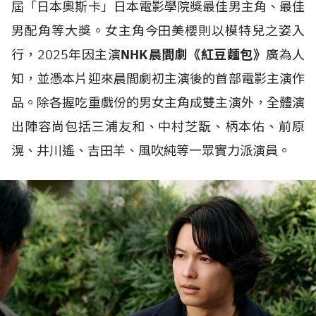
屆「日本奧斯卡」日本電影學院獎最佳男主角、最佳
男配角等大獎。女主角今田美櫻則以模特兒之姿入
行，2025年因主演
NHK晨間劇《紅豆麵包》
廣為人
知，並憑本片迎來晨間劇初主演後的首部電影主演作
品。除各握吃重戲份的男女主角成雙主演外，全體演
出陣容尚包括三浦友和、中村芝翫、柄本佑、前原
滉、井川遙、吉田羊、風吹純等一眾實力派演員。