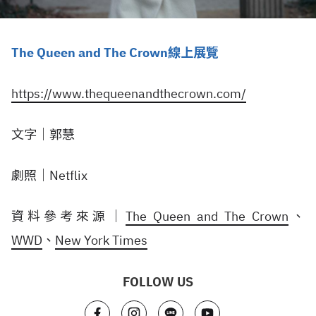
The Queen and The Crown線上展覽
https://www.thequeenandthecrown.com/
文字｜郭慧
劇照｜Netflix
資料參考來源｜
The Queen and The Crown
、
WWD
、
New York Times
FOLLOW US