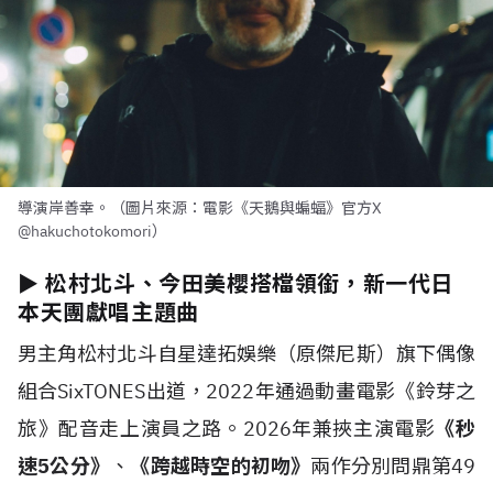
導演岸善幸。（圖片來源：電影《天鵝與蝙蝠》官方X
@hakuchotokomori）
► 松村北斗、今田美櫻搭檔領銜，新一代日
本天團獻唱主題曲
男主角松村北斗自星達拓娛樂（原傑尼斯）旗下偶像
組合SixTONES出道，2022年通過動畫電影《鈴芽之
旅》配音走上演員之路。2026年兼挾主演電影
《秒
速5公分》
、
《跨越時空的初吻》
兩作分別問鼎第49