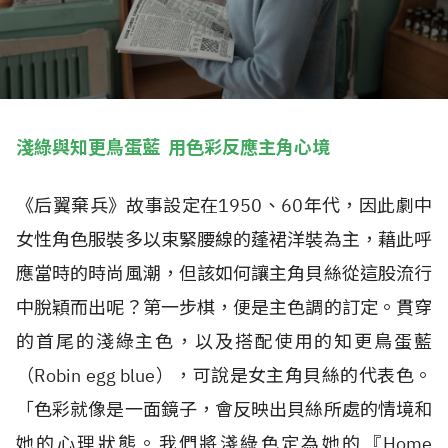
淺綠與知更鳥蛋藍 用色彩反應主角心境
《后翼棄兵》故事設定在1950、60年代，因此劇中
女性角色服裝多以束緊腰線的蓬裙洋裝為主，藉此呼
應當時的時尚風潮，但該如何讓主角貝絲從這股流行
中脫穎而出呢？第一步棋，便是主色調的訂定。貫穿
的首尾的淺綠主色，以及搭配使用的知更鳥蛋藍
（Robin egg blue），可說是女主角貝絲的代表色。
「色彩就像是一面鏡子，會反映出貝絲所處的情境和
她的心理狀態。我們將淺綠色定為她的『Home