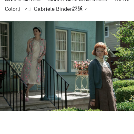
Color』。」Gabriele Binder說道。