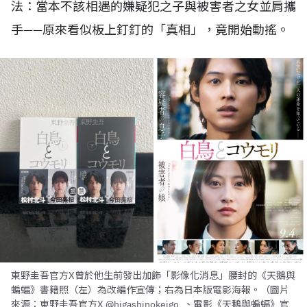
法：當本不該相遇的嫌疑犯之子與被害者之女並肩攜
手——原來看似板上釘釘的「真相」，竟開始動搖。
東野圭吾官方X曾於他生前發出加飾「影像化消息」腰封的《天鵝與
蝙蝠》書籍照（左）為改編作宣傳；右為日本版電影海報。（圖片
來源：東野圭吾官方X @higashinokeigo_、電影《天鵝與蝙蝠》官