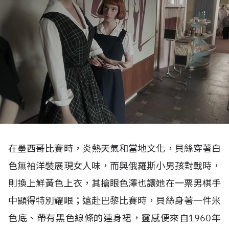
在墨西哥比賽時，炎熱天氣和當地文化，貝絲穿著白
色無袖洋裝展現女人味，而與俄羅斯小男孩對戰時，
則換上鮮黃色上衣，其搶眼色澤也讓她在一票男棋手
中顯得特別耀眼；遠赴巴黎比賽時，貝絲身著一件米
色底、帶有黑色線條的連身裙，靈感便來自1960年