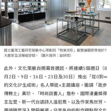
國立臺灣工藝研究發展中心策劃的「物演流形」展覽讓觀眾穿梭於7
大居家生活模組空間。（圖片提供：設研院）
此外，文化策展自開幕首週起，將連續5個週日（8
月2日、9日、16日、23日及30日）推出「從0到∞
的文化IP生成術」名人帶逛×主題講座，邀請「跑步
傳教士」黃玠、「時尚說書人」詹朴、國際漫畫獎得
主左萱、新一代台語詩人溫若喬，以及作家馬世芳，
帶領觀眾深入開箱展場，分享各自的創作觀點與文化