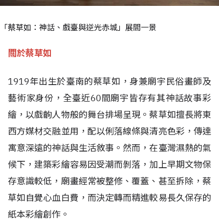
「蔡草如：神話、戲臺與逆光赤城」展間一景
關於蔡草如
1919年出生於臺南的蔡草如，身兼廟宇民俗畫師及
藝術家身份，全臺近60間廟宇皆存有其神話故事彩
繪，以戲齣人物般的舞台排場呈現。蔡草如擅長將東
西方媒材交融並用，配以俐落線條與清亮色彩，傳達
寓意深遠的神話與生活敘事。然而，在臺灣濕熱的氣
候下，建築彩繪容易因受潮而剝落，加上早期文物保
存意識較低，廟畫經常被整修、覆蓋、甚至拆除，蔡
草如自覺心血白費，而決定轉而精進較易長久保存的
紙本彩繪創作。