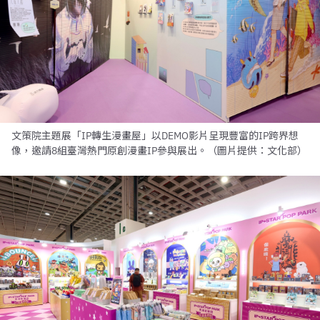
文策院主題展「IP轉生漫畫屋」以DEMO影片呈現豐富的IP跨界想
像，邀請8組臺灣熱門原創漫畫IP參與展出。（圖片提供：文化部）