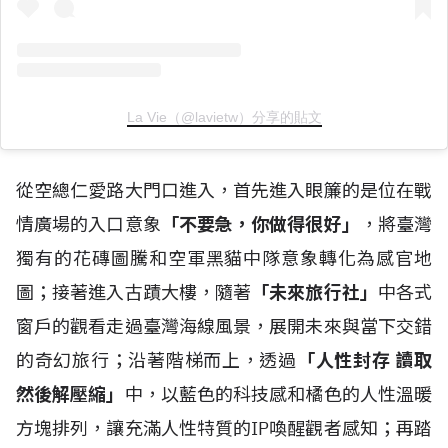
La Vie（@lavietw）分享的貼文
從空總仁愛路大門口進入，首先進入眼簾的是位在戰
情廣場的入口意象
「不要急，你做得很好」
，將臺灣
獨有的花磚圖騰和空軍黑貓中隊意象轉化為感官地
圖；接著進入古蹟大樓，隨著
「未來旅行社」
中各式
窗戶的觀看走過臺灣海線風景，展開未來與當下交錯
的奇幻旅行；沿著階梯而上，透過
「人性封存 讀取
然後解壓縮」
中，以藍色的科技感和橘色的人性溫暖
方塊排列，讓充滿人性特質的IP喚醒觀者感知；再踏