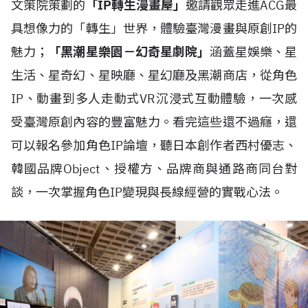
文策院策劃的
「IP轉生漫畫屋」
邀請觀眾走進ACG最
具想像力的「轉生」世界，體驗臺灣漫畫與原創IP的
魅力；
「黑潮星樂園－幻奇星劇院」
涵蓋星娛樂、星
生活、星奇幻、星映廳、星幻廳及黑潮商店，從角色
IP、動畫到多人走動式VR沉浸式互動體驗，一次感
受臺灣原創內容的豐富魅力。看完這些還不過癮，還
可以報名參加角色IP論壇，聽日本創作者西村優志、
韓國品牌Object、授權方、品牌商與通路商同台對
談，一次掌握角色IP變現與長線經營的實戰心法。