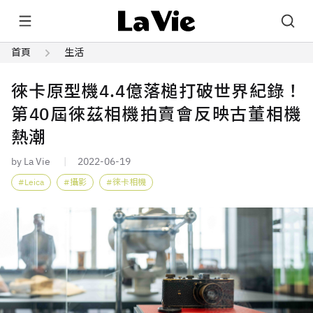
首頁
生活
徠卡原型機4.4億落槌打破世界紀錄！
第40屆徠茲相機拍賣會反映古董相機
熱潮
by La Vie
2022-06-19
Leica
攝影
徠卡相機