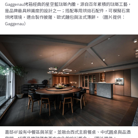
Gaggenau烤箱經典的星空藍琺瑯內膽，源自百年累積的琺瑯工藝，
是品牌最具辨識度的設計之一；搭配專用烘焙石配件，可模擬石窯
烘烤環境，適合製作披薩、歐式麵包與法式薄餅。（圖片提供：
Gaggenau）
嘉邸4F設有中餐區與茶室，並融合西式主廚餐桌、中式圓桌與品酒