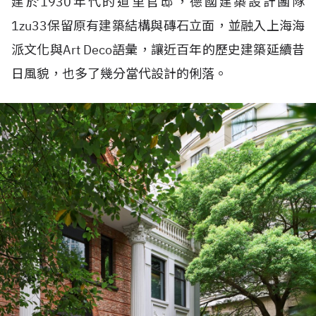
建於1930年代的道里官邸，德國建築設計團隊
1zu33保留原有建築結構與磚石立面，並融入上海海
派文化與Art Deco語彙，讓近百年的歷史建築延續昔
日風貌，也多了幾分當代設計的俐落。