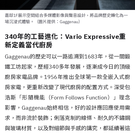
嘉邸1F展示空間結合多媒體影像與聲音設計，將品牌歷史轉化為一
場沉浸式體驗。（圖片提供：Gaggenau）
340年的工藝進化：Vario Expressive重
新定義當代廚房
Gaggenau的歷史可以一路追溯到1683年，從一間鍛
鐵工坊起家，歷經340多年發展，逐漸成今日的頂級
廚房家電品牌。1956年推出全球第一款全嵌入式廚
房家電，更重新改變了現代廚房的配置方式。深受包
浩斯「形隨機能（Form Follows Function）」理念
影響，Gaggenau始終相信，好的設計應回應使用需
求，而非流於裝飾；俐落克制的線條、耐久的不鏽鋼
與玻璃材質，以及對細節與手感的講究，都延續著這