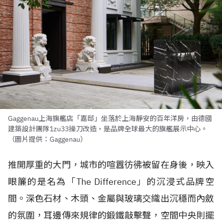
Gaggenau上海旗艦店「嘉邸」坐落於上海靜安的百年洋房，由德國
建築設計團隊1zu33操刀改造，是品牌全球最大的旗艦展示中心。
（圖片提供：Gaggenau）
推開厚重的大門，城市的喧囂彷彿被留在身後，映入
眼簾的是名為「The Difference」的沉浸式品牌空
間。深色石材、木頭、金屬與玻璃交織出沉穩而內斂
的氛圍，耳邊傳來規律的鍛鐵敲擊聲，空間中央則擺