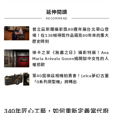
延伸閱讀
RECOMMEND
普立茲新聞攝影獎80週年展台北華山登
場！在138幀得獎作品窺見80年來的重大
歷史時刻
徠卡之家《無盡之日》攝影特展！Ana
María Arévalo Gosen揭開獄中女性的人
權悲歌
第40屆徠茲相機拍賣會！Leica夢幻古董
「0系列原型機」將釋出
340年匠心工藝，如何重新定義當代廚