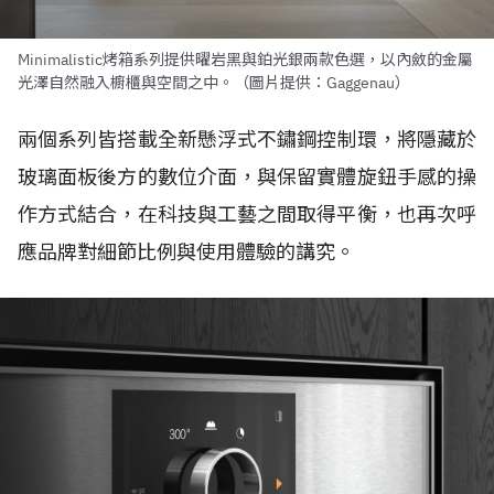
Minimalistic烤箱系列提供曜岩黑與鉑光銀兩款色選，以內斂的金屬
光澤自然融入櫥櫃與空間之中。（圖片提供：Gaggenau）
兩個系列皆搭載全新懸浮式不鏽鋼控制環，將隱藏於
玻璃面板後方的數位介面，與保留實體旋鈕手感的操
作方式結合，在科技與工藝之間取得平衡，也再次呼
應品牌對細節比例與使用體驗的講究。