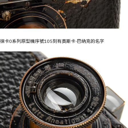
徠卡0系列原型機序號105刻有奧斯卡·巴納克的名字