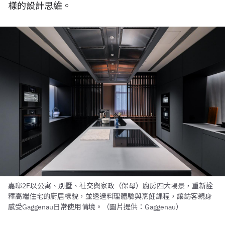
樣的設計思維。
嘉邸2F以公寓、別墅、社交與家政（保母）廚房四大場景，重新詮
釋高端住宅的廚居樣貌，並透過料理體驗與烹飪課程，讓訪客親身
感受Gaggenau日常使用情境。（圖片提供：Gaggenau）