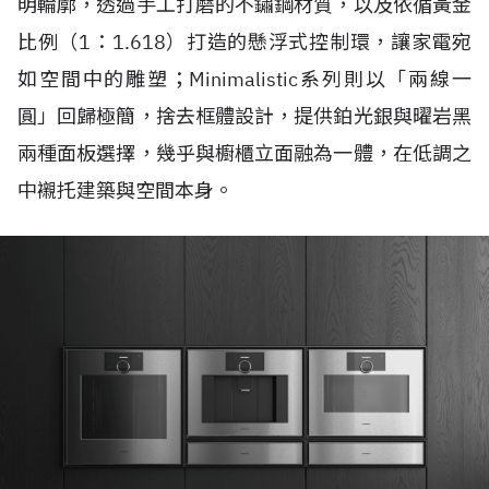
明輪廓，透過手工打磨的不鏽鋼材質，以及依循黃金
比例（1：1.618）打造的懸浮式控制環，讓家電宛
如空間中的雕塑；Minimalistic系列則以「兩線一
圓」回歸極簡，捨去框體設計，提供鉑光銀與曜岩黑
兩種面板選擇，幾乎與櫥櫃立面融為一體，在低調之
中襯托建築與空間本身。