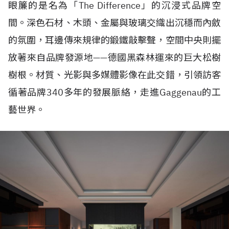
眼簾的是名為「The Difference」的沉浸式品牌空
間。深色石材、木頭、金屬與玻璃交織出沉穩而內斂
的氛圍，耳邊傳來規律的鍛鐵敲擊聲，空間中央則擺
放著來自品牌發源地——德國黑森林運來的巨大松樹
樹根。材質、光影與多媒體影像在此交錯，引領訪客
循著品牌340多年的發展脈絡，走進Gaggenau的工
藝世界。