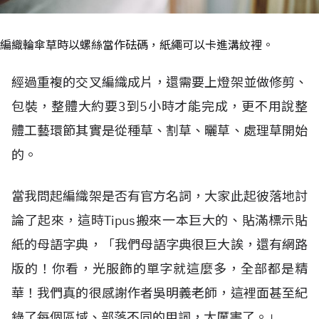
編織輪傘草時以螺絲當作砝碼，紙繩可以卡進溝紋裡。
經過重複的交叉編織成片，還需要上燈架並做修剪、
包裝，整體大約要3到5小時才能完成，更不用說整
體工藝環節其實是從種草、割草、曬草、處理草開始
的。
當我問起編織架是否有官方名詞，大家此起彼落地討
論了起來，這時Tipus搬來一本巨大的、貼滿標示貼
紙的母語字典，「我們母語字典很巨大誒，還有網路
版的！你看，光服飾的單字就這麼多，全部都是精
華！我們真的很感謝作者吳明義老師，這裡面甚至紀
錄了每個區域、部落不同的用詞，太厲害了。」