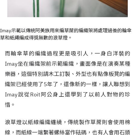
Imay示範以傳統阿美族用來編草蓆的編織架將處理過後的輪傘
草和紙繩編成得獎無數的浪草燈。
而輪傘草的編織過程更是吸引人，一身白洋裝的
Imay坐在編織架前示範編織，畫面像是在演奏某種
樂器，這個特別請木工訂製、外型也有點像板凳的編
織架已經使用了5年了，還像新的一樣，讓人聯想到
Imay說從Roit阿公身上還學到了以前人對物的珍
惜。
浪草燈以紙線編織纏繞，傳統製作草蓆則會使用棉
線，而紙線一端繫著螺絲當作砝碼，也有人會用石頭