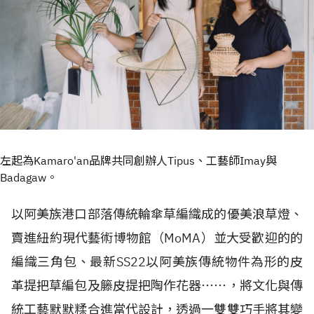
左起為Kamaro'an品牌共同創辦人Tipus、工藝師Imay與
Badagaw。
以阿美族港口部落傳統輪傘草編織成的優美浪草燈、
賣進紐約現代藝術博物館（MoMA）並大受歡迎的的
編織三角包、最新SS22以阿美族傳統物件為形的皮
革提把草編包及籐皮提把陶作花器⋯⋯，將文化與傳
統工藝默默糅合進當代設計，透過一雙雙巧手將其變