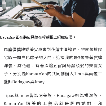
Badagaw正在將皮繩繞在桿麵棍上編織皮環。
風塵僕僕地乘著火車來到花蓮市區邊界、推開位於民
宅區一間白色房子的大門，迎接我的是3位穿著質樸
洋裝、繡花鞋，有著深邃五官與烏黑頭髮的美麗女
子，分別是Kamaro'an的共同創辦人Tipus與兩位工
藝師Badagaw與Imay。
Tipus與Imay皆為阿美族，Badagaw則為排灣族，
Kamaro'an精美的工藝品就是經由她們，和