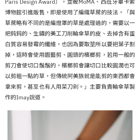
Paris Design Award），並被MoMA、西班牙畢卡索
博物館引進販售，即是使用了編織草蓆的技法，「與
草蓆略有不同的是編燈罩的草是處理過的，需要以一
把鈍鈍的、生鏽的美工刀削輪傘草的皮、去掉含有蛋
白質容易發霉的纖維，也因為要取莖所以要把葉子割
掉，這時會使用園藝剪、圓頭的檳榔剪，若用一般的
剪刀會使切口鬚鬚的，檳榔剪會讓切口比較圓潤也可
以剪粗一點的草，但傳統阿美族就是能剪的東西都會
拿來剪，甚至也有人用菜刀剁。」主要負責輪傘草製
作的Imay說道。