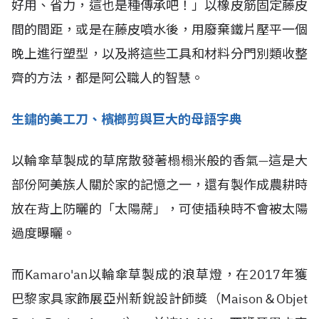
好用、省力，這也是種傳承吧！」以橡皮筋固定藤皮
間的間距，或是在藤皮噴水後，用廢棄鐵片壓平一個
晚上進行塑型，以及將這些工具和材料分門別類收整
齊的方法，都是阿公職人的智慧。
生鏽的美工刀、檳榔剪與巨大的母語字典
以輪傘草製成的草席散發著榻榻米般的香氣—這是大
部份阿美族人關於家的記憶之一，還有製作成農耕時
放在背上防曬的「太陽蓆」，可使插秧時不會被太陽
過度曝曬。
而Kamaro'an以輪傘草製成的浪草燈，在2017年獲
巴黎家具家飾展亞州新銳設計師獎（Maison＆Objet