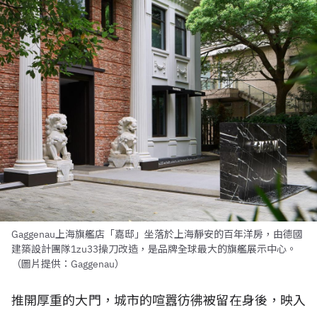
Gaggenau上海旗艦店「嘉邸」坐落於上海靜安的百年洋房，由德國
建築設計團隊1zu33操刀改造，是品牌全球最大的旗艦展示中心。
（圖片提供：Gaggenau）
推開厚重的大門，城市的喧囂彷彿被留在身後，映入