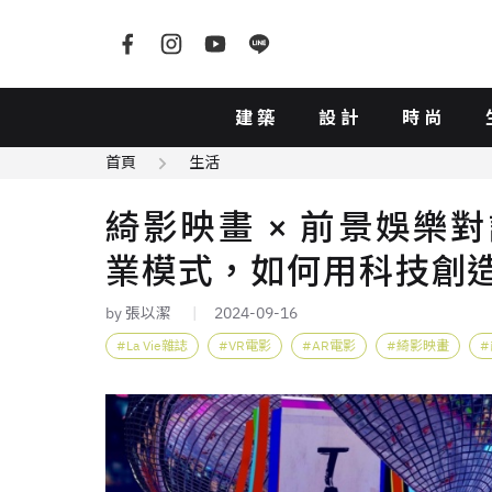
建築
設計
時尚
首頁
生活
綺影映畫 × 前景娛樂
業模式，如何用科技創
by 張以潔
2024-09-16
La Vie雜誌
VR電影
AR電影
綺影映畫