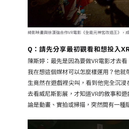
綺影映畫與徐漢強合作VR電影《全能元神宮改造王》，
Q
：請先分享最初觀看和想投入
X
陳斯婷：最先是因為要做
VR
電影才去看
我在想這個媒材可以怎麼樣運用？他就
生竟然在遊戲裡尖叫，看到他完全沉浸
去看威尼斯影展，才知道
VR
的敘事和遊
論是動畫、實拍或掃描，突然間有一種