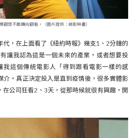
導觀眾不斷轉向觀看。（圖片提供：綺影映畫）
年代，在上面看了《紐約時報》幾支
1
、
2
分鐘的
沒有讓我認為這是一個未來的產業，或者想要投
讓我這個傳統電影人「得到跟看電影一樣的感
媒介。真正決定投入是直到疫情後，很多實體影
，在公司狂看
2
、
3
天，從那時候就很有興趣，開