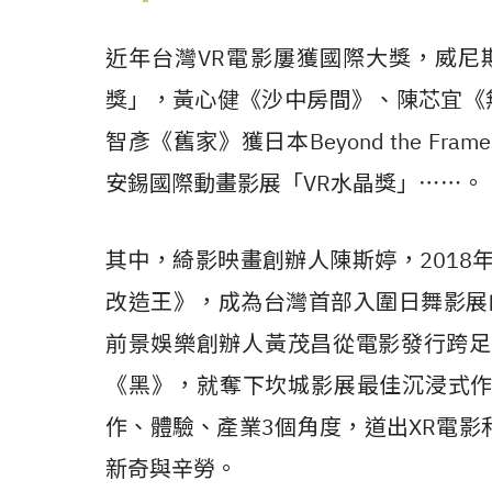
近年台灣
VR
電影屢獲國際大獎，威尼
獎」，黃心健《沙中房間》、陳芯宜《
智彥《舊家》獲日本
Beyond the Frame
安錫國際動畫影展「
VR
水晶獎」
⋯⋯
。
其中，綺影映畫創辦人陳斯婷，
2018
改造王》，成為台灣首部入圍日舞影展
前景娛樂創辦人黃茂昌從電影發行跨足
《黑》，就奪下坎城影展最佳沉浸式
作、體驗、產業
3
個角度，道出
XR
電影
新奇與辛勞。