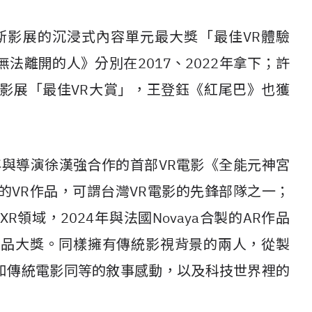
斯影展的沉浸式內容單元最大獎「最佳
VR
體驗
無法離開的人》分別在
2017
、
2022
年拿下；許
影展「最佳
VR
大賞」，王登鈺《紅尾巴》也獲
年與導演徐漢強合作的首部
VR
電影《全能元神宮
的
VR
作品，可謂台灣
VR
電影的先鋒部隊之一；
XR
領域，
2024
年與法國
Novaya
合製的
AR
作品
作品大獎。同樣擁有傳統影視背景的兩人，從製
和傳統電影同等的敘事感動，以及科技世界裡的