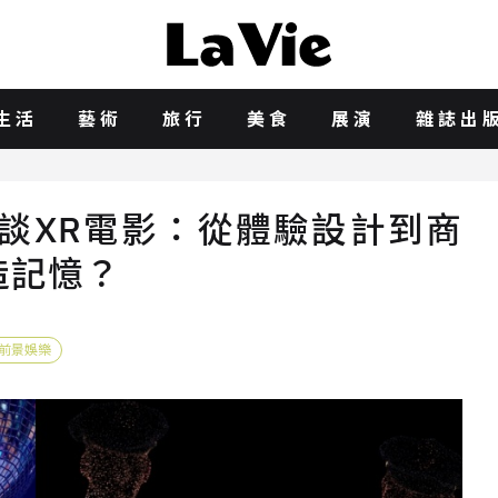
生活
藝術
旅行
美食
展演
雜誌出
對談XR電影：從體驗設計到商
造記憶？
前景娛樂