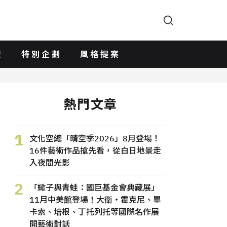
版
特別企劃
風格提案
熱門文章
1
文化空總「晴空季2026」8月登場！
16件藝術作品搶先看，從白日地景走
入夜間光影
2
「蠍子與青蛙：國巨基金會典藏展」
11月中美館登場！大衛・霍克尼、畢
卡索、培根、丁托列托等國際名作展
開藝術對話