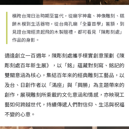
橫跨台灣日治時期至當代，從廟宇神龕、神像雕刻、糕
餅木模到生活器物，從台南孔廟「全臺首學」匾額，到
見證台灣經濟起飛的木製贈禮，都可看見「陳彫刻處」
作品的身影。
適逢創立一百週年，陳彫刻處攜手樸實創意策劃《陳
彫刻處百年新生展》，以「銘」蘊藏對刻寫、銘記的
雙關意涵為核心，集結百年來的經典雕刻工藝品，以
及台、日創作者以「滿座」與「興勝」為主題帶來的
創作，展現雕刻所乘載的文化意涵和情感，亦映現工
藝如何跨越世代，持續傳遞人們對信仰、生活與祝福
不變的心意。