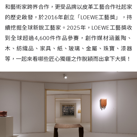
和藝術家跨界合作，更受品牌以皮革工藝合作社起家
的歷史啟發，於
2016
年創立「
LOEWE
工藝獎」，持
續挖掘全球新銳工藝家。
2025
年，
LOEWE
工藝獎收
到全球超過
4,600
件作品參賽，創作媒材涵蓋陶、
木、紡織品、家具、紙、玻璃、金屬、珠寶、漆器
等，一起來看哪些匠心獨運之作脫穎而出拿下大獎！