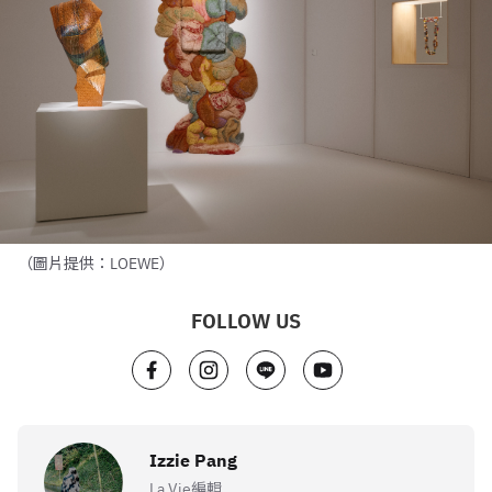
（圖片提供：LOEWE）
FOLLOW US
Izzie Pang
La Vie編輯