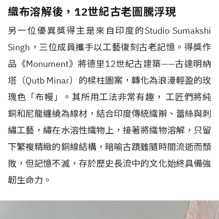
織布溶解後，12世紀古老圖騰浮現
另一位優異獎得主是來自印度的
Studio Sumakshi
Singh
，三位成員攜手以工藝復刻古老記憶。得獎作
品《
Monument
》將德里
12
世紀古建築——古達明納
塔（Qutb Minar）的樑柱圖案，轉化為浪漫輕盈的玫
瑰色「布幔」。其所用工法非常有趣， 工匠們將純
銅和尼龍纏繞為線材，結合印度傳統織辮、蕾絲與刺
繡工藝，繡在水溶性織物上，接著將織物溶解，只留
下繁複精緻的銅線結構，暗喻古蹟雖隨時間流逝而頹
敗，但記憶不滅，存於歷史長流中的文化始終具備強
韌生命力。