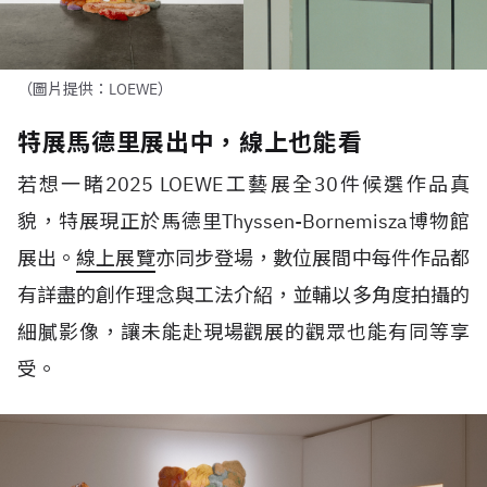
（圖片提供：LOEWE）
特展馬德里展出中，線上也能看
若想一睹
2025 LOEWE
工藝展全
30
件候選作品真
貌，特展現正於馬德里
Thyssen-Bornemisza
博物館
展出。
線上展覽
亦同步登場，數位展間中每件作品都
有詳盡的創作理念與工法介紹，並輔以多角度拍攝的
細膩影像，讓未能赴現場觀展的觀眾也能有同等享
受。