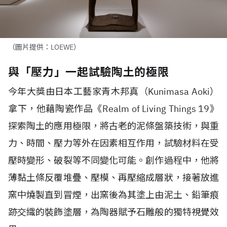
（圖片提供：LOEWE）
與「壓力」一起試驗陶土的極限
今年大獎由日本工藝家青木邦真（
Kunimasa Aoki
）
拿下，他藉陶瓷作品《
Realm of Living Things 19
》
探索陶土的應用極限，將古老的泥條盤築技術，與重
力、時間、壓力等外在因素相互作用，試驗材料在受
壓時變形、破裂等不同變化可能。創作過程中，他將
薄黏土條反覆堆疊、壓模、再壓縮成層狀，接著放進
窯中燒製直到冒煙，出窯後為其塗上由泥土、鉛筆痕
跡交織的裝飾塗層，為陶器賦予石雕般的獨特視覺效