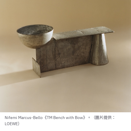
Nifemi Marcus-Bello《TM Bench with Bow》。（圖片提供：
LOEWE）