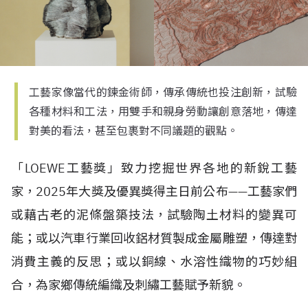
工藝家像當代的鍊金術師，傳承傳統也投注創新，試驗
各種材料和工法，用雙手和親身勞動讓創意落地，傳達
對美的看法，甚至包裹對不同議題的觀點。
「
LOEWE
工藝獎」致力挖掘世界各地的新銳工藝
家，
2025
年大獎及優異獎得主日前公布
——
工藝家們
或藉古老的泥條盤築技法，試驗陶土材料的變異可
能；或以汽車行業回收鋁材質製成金屬雕塑，傳達對
消費主義的反思；或以銅線、水溶性織物的巧妙組
合，為家鄉傳統編織及刺繡工藝賦予新貌。