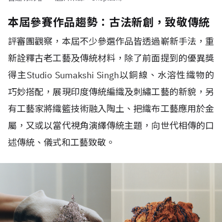
本屆參賽作品趨勢：古法新創，致敬傳統
評審團觀察，本屆不少參選作品皆透過嶄新手法，重
新詮釋古老工藝及傳統材料，除了前面提到的優異獎
得主
Studio Sumakshi Singh
以銅線、水溶性織物的
巧妙搭配，展現印度傳統編織及刺繡工藝的新貌，另
有工藝家將織籃技術融入陶土、把織布工藝應用於金
屬，又或以當代視角演繹傳統主題，向世代相傳的口
述傳統、儀式和工藝致敬。