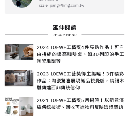
izzie_pang@hmg.com.tw
延伸閱讀
RECOMMEND
2024 LOEWE工藝獎4件亮點作品！可自
由拼組的樂高咖啡桌、如3D列印的手工
陶瓷雕塑等
2023 LOEWE工藝獎得主揭曉！3件精彩
作品：陶瓷驚喜展現織品視覺感，精細木
雕傳達西非傳統信仰
2021 LOEWE工藝獎5月揭曉！以新意演
繹傳統技術、回收再造物料反映環境議題