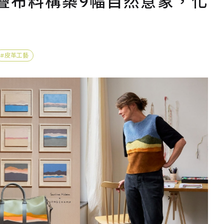
疊布料構築9幅自然意象，化
皮革工藝