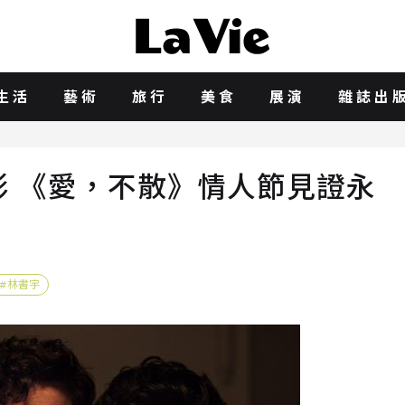
生活
藝術
旅行
美食
展演
雜誌出
 《愛，不散》情人節見證永
林書宇