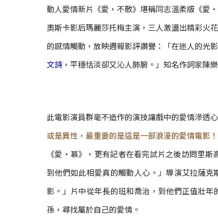
動人愛情新片《愛，不散》堪稱同志溫柔版《愛‧
奧斯卡影后瑪麗莎托梅主演，三人激盪出精彩火花
的感情觸動，放映週報影評讚譽：「在迷人的光影
文詩
，平穩恬淡卻又沁人肺腑。」知名作詞家陳樂
此電影演員群毫不造作的演技讓戲中的愛情滲透心
或是異性，最重要的是這是一部浪漫的愛情電影！
《愛‧慕》，更有記者在看完試片之後訪問里斯高還
到他們如此相愛真的觸動人心。」導演艾拉薩克
影。」片中從年長的班和喬治，到他們正值壯年
孫，尋找屬於自己的愛情。