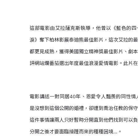
這部電影由艾拉薩克斯執導，他曾以《藍色的四十
淚》奪下柏林影展泰迪熊最佳影片，這次艾拉的最
都更見成熟，獲得美國獨立精神獎最佳影片、劇本
評網站爛番茄選出年度最佳浪漫愛情電影。此片在
電影講述一對同居40年、恩愛令人豔羨的同性情
是沒想到這個公開的婚禮，卻遭到喬治任教的保守
這件事情讓兩人只好暫時分開直到他們找到可以負
分開之後才要面臨接踵而來的種種困境…。