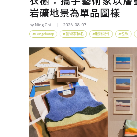
衣櫥：攜手藝術家以層
岩礦地景為單品圖樣
by Ning Chi
2026-08-07
Longchamp
藝術家聯名
服飾配件
包款