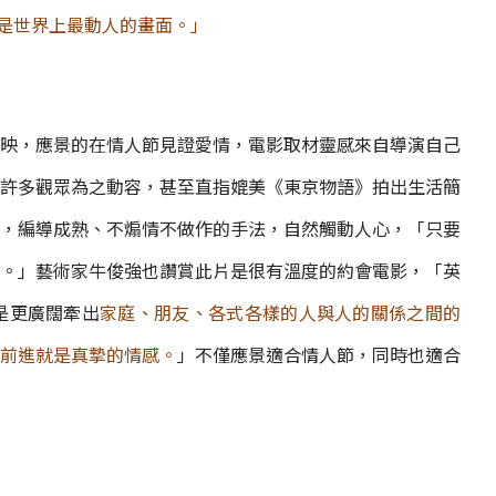
是世界上最動人的畫面。」
映，應景的在情人節見證愛情，電影取材靈感來自導演自己
許多觀眾為之動容，甚至直指媲美《東京物語》拍出生活簡
，編導成熟、不煽情不做作的手法，自然觸動人心，「只要
。」藝術家牛俊強也讚賞此片是很有溫度的約會電影，「英
是更廣闊牽出
家庭、朋友、各式各樣的人與人的關係之間的
前進就是真摯的情感。
」不僅應景適合情人節，同時也適合