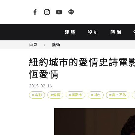
建築
設計
時尚
首頁
藝術
紐約城市的愛情史詩電影
恆愛情
2015-02-16
電影
愛情
奧斯卡
同志
愛，不散