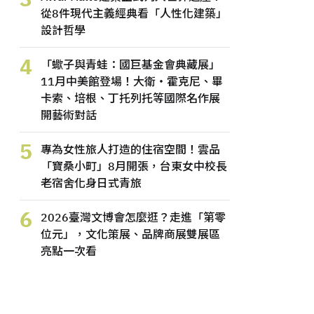
從8件現代主義經典看「人性化建築」
設計哲學
4
「蠍子與青蛙：國巨基金會典藏展」
11月中美館登場！大衛・霍克尼、畢
卡索、培根、丁托列托等國際名作展
開藝術對話
5
專為女性旅人打造的住宿空間！雲品
「寶桑小町」8月開張，台東女中校長
老宿舍化身日式青旅
6
2026臺灣文博會怎麼逛？走進「第零
位元」，文化策展、品牌商展雙展區
亮點一次看