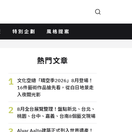
版
特別企劃
風格提案
熱門文章
1
文化空總「晴空季2026」8月登場！
16件藝術作品搶先看，從白日地景走
入夜間光影
2
8月全台展覽整理！盤點新北、台北、
桃園、台中、嘉義、台南8個藝文現場
3
Alvar Aalto建築正式列入世界遺產！