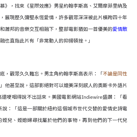
慕》，找來《星際效應》男星約翰李斯高、艾爾摩菲里納及
，展現歷久彌堅永恆愛情，許多觀眾深深被此片橫跨四十年
和蕭邦的音樂交互相融下，整部電影猶如一首優美的
愛情散
融也直指此片有「非常動人的抑揚頓挫。」
底，觀眾久久難忘。男主角約翰李斯高表示：「
不論是同性
」他甚至說，這部影絕對可以媲美深刻感人的奧斯卡外語片
哽咽得說不出話來。美國電影網站Indiewire盛讚：「看
斯說：「這是一部關於紐約這個城市世代交替的愛情史詩電
的姪兒、姪媳婦尋找屬於他們的事物，再到他們的下一代兒