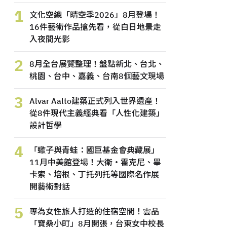
1
文化空總「晴空季2026」8月登場！
16件藝術作品搶先看，從白日地景走
入夜間光影
2
8月全台展覽整理！盤點新北、台北、
桃園、台中、嘉義、台南8個藝文現場
3
Alvar Aalto建築正式列入世界遺產！
從8件現代主義經典看「人性化建築」
設計哲學
4
「蠍子與青蛙：國巨基金會典藏展」
11月中美館登場！大衛・霍克尼、畢
卡索、培根、丁托列托等國際名作展
開藝術對話
5
專為女性旅人打造的住宿空間！雲品
「寶桑小町」8月開張，台東女中校長