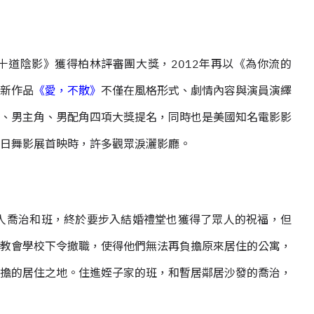
道陰影》獲得柏林評審團大獎，2012年再以《為你流的
新作品
《愛，不散》
不僅在風格形式、劇情內容與演員演繹
、男主角、男配角四項大獎提名，同時也是美國知名電影影
日舞影展首映時，許多觀眾淚灑影廳。
人喬治和班，終於要步入結婚禮堂也獲得了眾人的祝福，但
教會學校下令撤職，使得他們無法再負擔原來居住的公寓，
擔的居住之地。住進姪子家的班，和暫居鄰居沙發的喬治，