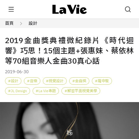
首頁
設計
2019金曲獎典禮微紀錄片《時代迴
響》巧思！15個主題+張惠妹、蔡依林
等70組音樂人金曲30真心話
2019-06-30
設計
音樂
視覺設計
金曲獎
羅申駿
JL Design
La Vie專題
解密平面視覺美學