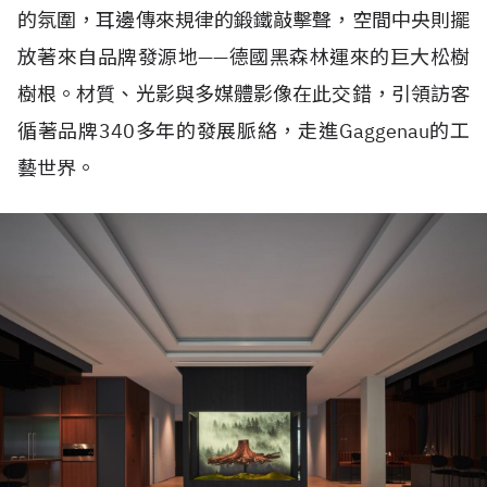
的氛圍，耳邊傳來規律的鍛鐵敲擊聲，空間中央則擺
放著來自品牌發源地——德國黑森林運來的巨大松樹
樹根。材質、光影與多媒體影像在此交錯，引領訪客
循著品牌340多年的發展脈絡，走進Gaggenau的工
藝世界。