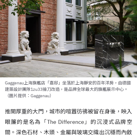
Gaggenau上海旗艦店「嘉邸」坐落於上海靜安的百年洋房，由德國
建築設計團隊1zu33操刀改造，是品牌全球最大的旗艦展示中心。
（圖片提供：Gaggenau）
推開厚重的大門，城市的喧囂彷彿被留在身後，映入
眼簾的是名為「The Difference」的沉浸式品牌空
間。深色石材、木頭、金屬與玻璃交織出沉穩而內斂