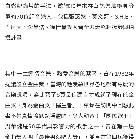
白微紀錄片的手法，邀請30年來在華語樂壇極具分
量的70位組音樂人，包括張惠妹、莫文蔚、S.H.E、
五月天、李榮浩、徐佳瑩等人皆全力義務相挺參與拍
攝計畫。
其中一生鍾情音樂、熱愛音樂的蔡琴，曾在1982年
提議設立金曲獎，當時的她羨慕世界各地都有專屬的
音樂獎項，為此寫了8頁長信建言才成就了現在的金
曲獎，身為金曲獎「催生者」，蔡琴在訪問中回想此
事不禁真情流露熱淚盈眶、令人動容！「國民歌王」
周華健是90年代具影響力的歌手之一，曾在第一屆
金曲獎入圍「最佳男演唱人獎」，並且在第四屆獲得