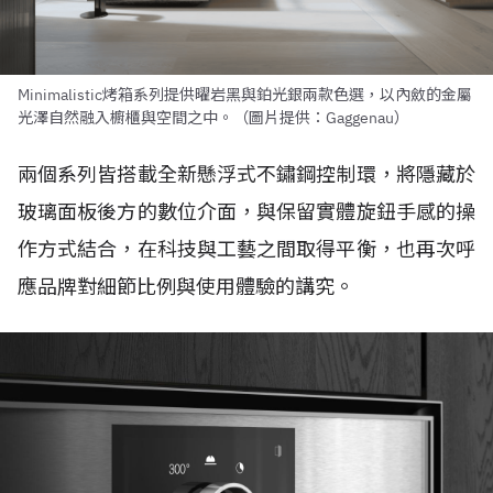
Minimalistic烤箱系列提供曜岩黑與鉑光銀兩款色選，以內斂的金屬
光澤自然融入櫥櫃與空間之中。（圖片提供：Gaggenau）
兩個系列皆搭載全新懸浮式不鏽鋼控制環，將隱藏於
玻璃面板後方的數位介面，與保留實體旋鈕手感的操
作方式結合，在科技與工藝之間取得平衡，也再次呼
應品牌對細節比例與使用體驗的講究。