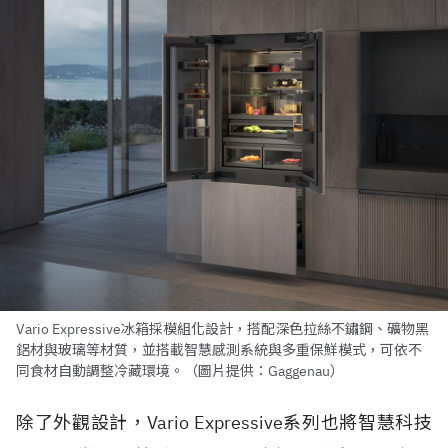
Vario Expressive冰箱採模組化設計，搭配深色拉絲不鏽鋼、礦物黑
鋁材與玻璃等材質，並搭載智慧感測系統與多重保鮮模式，可依不
同食材自動調整冷藏環境。（圖片提供：Gaggenau）
除了外觀設計，Vario Expressive系列也將智慧科技