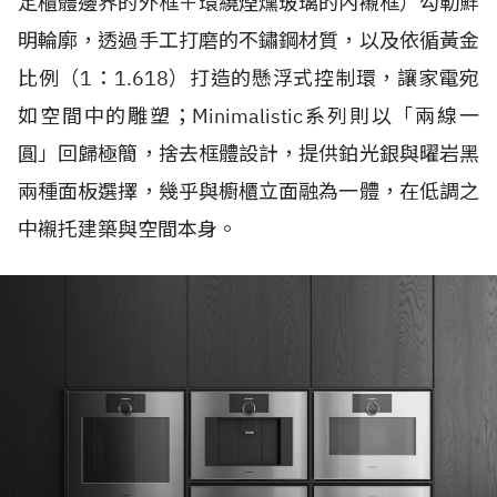
定櫃體邊界的外框＋環繞煙燻玻璃的內襯框）勾勒鮮
明輪廓，透過手工打磨的不鏽鋼材質，以及依循黃金
比例（1：1.618）打造的懸浮式控制環，讓家電宛
如空間中的雕塑；Minimalistic系列則以「兩線一
圓」回歸極簡，捨去框體設計，提供鉑光銀與曜岩黑
兩種面板選擇，幾乎與櫥櫃立面融為一體，在低調之
中襯托建築與空間本身。