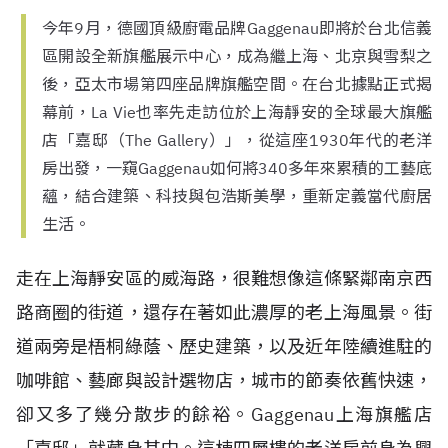
今年9月，德國頂級廚電品牌Gaggenau即將於台北信義
區開設全新旗艦展示中心，成為繼上海、北京與雪梨之
後，亞太市場第四座品牌旗艦空間。在台北據點正式揭
幕前，La Vie也率先走訪位於上海靜安的全球最大旗艦
店「嘉邸（The Gallery）」，從這座1930年代的老洋
房出發，一窺Gaggenau如何將340多年來累積的工藝底
蘊，結合建築、科技與包浩斯美學，重新定義當代廚居
生活。
走在上海靜安區的威海路，很難想像這條緊鄰南京西
路商圈的街道，還存在著如此濃厚的老上海風景。街
道兩旁是梧桐綠蔭、歷史建築，以及近年陸續進駐的
咖啡館、藝廊與設計選物店，城市的節奏依舊快速，
卻又多了幾分散步的餘裕。Gaggenau上海旗艦店