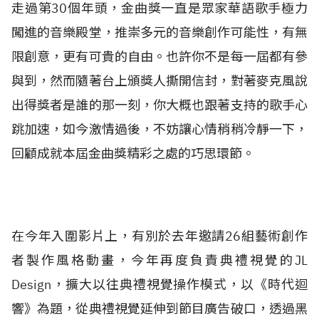
走過第30個年頭，金曲獎一直是眾家華語歌手極力
闖進的音樂殿堂，推崇多元的音樂創作可能性，有無
限創意，更有可貴的自由。也許你不是每一屆都有參
與到，然而隨著台上頒獎人撕開信封，對著麥克風說
出得獎者是誰的那一刻，你大概也跟著支持的歌手心
跳加速，如今激情過後，不妨讓心情稍稍冷靜一下，
回顧成就本屆金曲獎精彩之處的巧思環節。
在今年入圍影片上，有別於去年邀請26組藝術創作
者製作風格動畫，今年再度負責典禮視覺的JL
Design，擴大以往典禮視覺操作模式，以《時代迴
響》為題，從典禮視覺延伸到節目廣告破口，透過黑