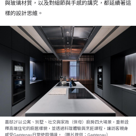
與玻璃材質，以及對細節與手感的講究，都延續著這
樣的設計思維。
嘉邸2F以公寓、別墅、社交與家政（保母）廚房四大場景，重新詮
釋高端住宅的廚居樣貌，並透過料理體驗與烹飪課程，讓訪客親身
感受Gaggenau日常使用情境。（圖片提供：Gaggenau）