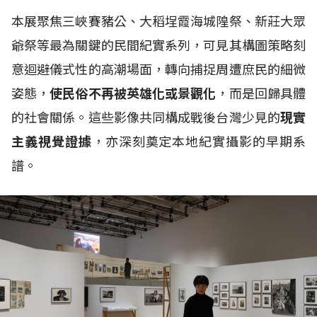
本展聚焦三峽賽豬公、大稻埕霞海城隍祭、新莊大眾
爺祭等最為關鍵的民間紀實系列，可見其構圖策略刻
意迴避儀式性的高潮場面，轉向捕捉周遭庶民的細微
姿態，
使民俗不再被英雄化或景觀化
，而是回歸具體
的社會關係。這些影像共同構成戰後台灣少見的
現實
主義視覺證據
，亦深刻奠定本地紀實攝影的早期系
譜。