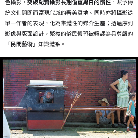
色攝影，
突破紀實攝影長期偏重黑白的慣性
，賦予傳
統文化開闊而富現代感的審美質地。同時亦將攝影從
單一作者的表現，化為集體性的媒介生產；透過序列
影像與版面設計，繁複的俗民慣習被轉譯為具尊嚴的
「民間藝術」
知識體系。