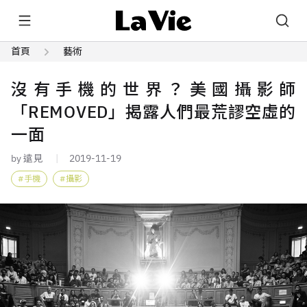
首頁
藝術
沒有手機的世界？美國攝影師
「REMOVED」揭露人們最荒謬空虛的
一面
by 遠見
2019-11-19
手機
攝影