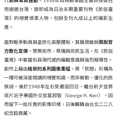
代
新興寫真運動
。1938年為規避軍國主義兵役徵召
而避居台灣，旋即成為日治末期重要刊物《民俗臺
灣》的視覺領軍人物，包辦全刊九成以上的攝影生
產。
面對戰爭動員與皇民化高壓體制，其鏡頭敏銳
跳脫官
方教化宣傳
，聚焦街市、祭儀與庶民生活，在《民俗
臺灣》中嶄露別具現代感的編輯意識與強烈報導性。
創作上藉由
格狀的系列圖像重組
，將「民間」形構為
一種可被深度閱讀的視覺知識，而非被動、僵化的民
族誌。後於1948年左右受遣返回日，離台前夕並將
底片託予美國外交官葛超智（George H. Kerr），因
而留下一批珍貴的影像印樣，日後輾轉由台北二二八
紀念館典藏。