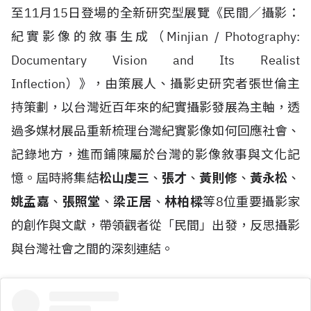
至11月15日登場的全新研究型展覽《民間／攝影：
紀實影像的敘事生成（Minjian / Photography:
Documentary Vision and Its Realist
Inflection）》，由策展人、攝影史研究者張世倫主
持策劃，以台灣近百年來的紀實攝影發展為主軸，透
過多媒材展品重新梳理台灣紀實影像如何回應社會、
記錄地方，進而鋪陳屬於台灣的影像敘事與文化記
憶。屆時將集結
松山虔三
、
張才
、
黃則修
、
黃永松
、
姚孟嘉
、
張照堂
、
梁正居
、
林柏樑
等8位重要攝影家
的創作與文獻，帶領觀者從「民間」出發，反思攝影
與台灣社會之間的深刻連結。