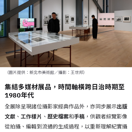
（圖片提供：新北市美術館／攝影：王世邦）
集結多媒材展品，時間軸橫跨日治時期至
1980年代
全展除呈現諸位攝影家經典作品外，亦同步展示
出版
文獻
、
工作樣片
、
歷史檔案
和
手稿
，供觀者綜覽影像
從拍攝、編輯到流通的生成過程，以重新理解紀實攝