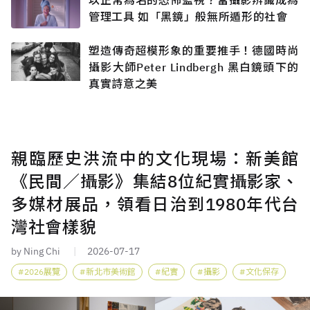
以正常為名的恐怖監視？當攝影辨識成為
管理工具 如「黑鏡」般無所遁形的社會
塑造傳奇超模形象的重要推手！德國時尚
攝影大師Peter Lindbergh 黑白鏡頭下的
真實詩意之美
親臨歷史洪流中的文化現場：新美館
《民間／攝影》集結8位紀實攝影家、
多媒材展品，領看日治到1980年代台
灣社會樣貌
by Ning Chi
2026-07-17
2026展覽
新北市美術館
紀實
攝影
文化保存