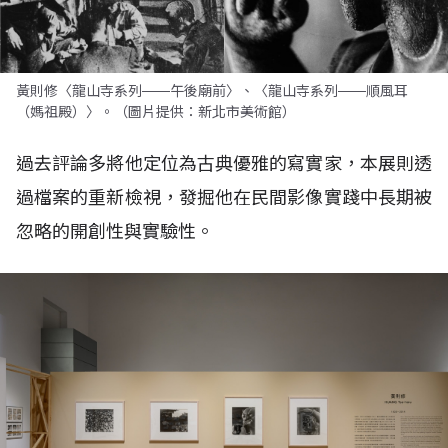
黃則修〈龍山寺系列――午後廟前〉、〈龍山寺系列――順風耳
（媽祖殿）〉。（圖片提供：新北市美術館）
過去評論多將他定位為古典優雅的寫實家，本展則透
過檔案的重新檢視，發掘他在民間影像實踐中長期被
忽略的開創性與實驗性。