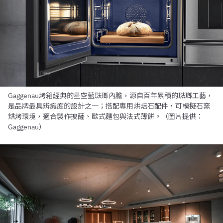
Gaggenau烤箱經典的星空藍琺瑯內膽，源自百年累積的琺瑯工藝，
是品牌最具辨識度的設計之一；搭配專用烘焙石配件，可模擬石窯
烘烤環境，適合製作披薩、歐式麵包與法式薄餅。（圖片提供：
Gaggenau）