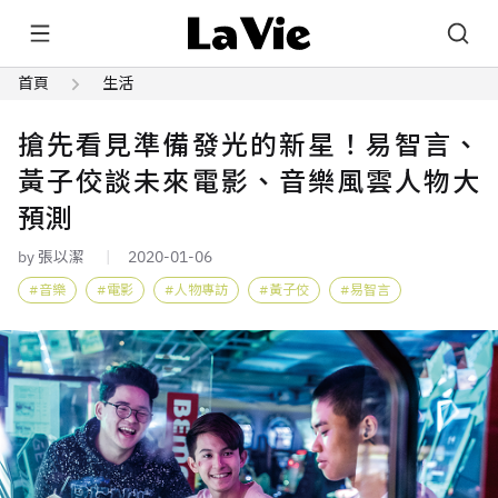
首頁
生活
搶先看見準備發光的新星！易智言、
黃子佼談未來電影、音樂風雲人物大
預測
by 張以潔
2020-01-06
音樂
電影
人物專訪
黃子佼
易智言