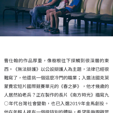
曹仕翰的作品厚重，像樹根往下探觸到很深層的東
西。《無法辯護》以公設辯護人為主題，法律已經很
難寫了，他還挑一個這麼冷門的職業；入選法國克萊
蒙費宏短片國際競賽單元的《春之夢》，他才幾歲的
人居然拍老兵？正在製作的長片《南方時光》描寫九
○年代台灣社會變動，也已入選2019年金馬創投。
他在年輕人裡有一個很特別的體貼，希望能夠跟觀眾