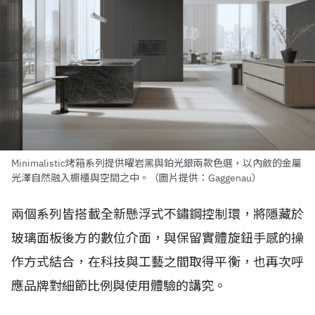
Minimalistic烤箱系列提供曜岩黑與鉑光銀兩款色選，以內斂的金屬
光澤自然融入櫥櫃與空間之中。（圖片提供：Gaggenau）
兩個系列皆搭載全新懸浮式不鏽鋼控制環，將隱藏於
玻璃面板後方的數位介面，與保留實體旋鈕手感的操
作方式結合，在科技與工藝之間取得平衡，也再次呼
應品牌對細節比例與使用體驗的講究。