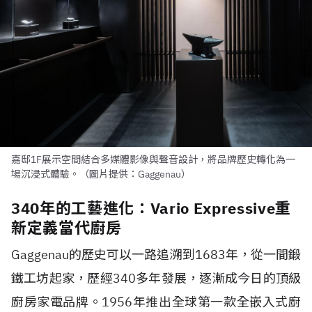
嘉邸1F展示空間結合多媒體影像與聲音設計，將品牌歷史轉化為一
場沉浸式體驗。（圖片提供：Gaggenau）
340年的工藝進化：Vario Expressive重
新定義當代廚房
Gaggenau的歷史可以一路追溯到1683年，從一間鍛
鐵工坊起家，歷經340多年發展，逐漸成今日的頂級
廚房家電品牌。1956年推出全球第一款全嵌入式廚