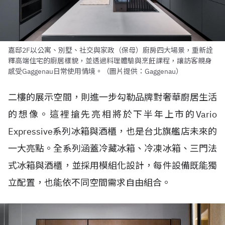
嘉邸2F以公寓、別墅、社交與家政（保母）廚房四大場景，重新詮
釋高端住宅的廚居樣貌，並透過料理體驗與烹飪課程，讓訪客親身
感受Gaggenau日常使用情境。（圖片提供：Gaggenau）
二樓的展示空間，則進一步勾勒品牌對奢華廚居生活
的想像。這裡搶先亮相將於下半年上市的Vario
Expressive系列冰箱與酒櫃，也是台北旗艦店未來的
一大亮點。全系列涵蓋冷藏冰箱、冷凍冰箱、三門法
式冰箱與酒櫃，並採用模組化設計，每件設備既能獨
立配置，也能依不同空間需求自由組合。