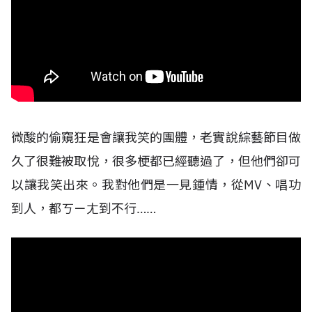
微酸的偷窺狂是會讓我笑的團體，老實說綜藝節目做
久了很難被取悅，很多梗都已經聽過了，但他們卻可
以讓我笑出來。我對他們是一見鍾情，從MV、唱功
到人，都ㄎㄧㄤ到不行……