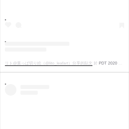
リト@葉っぱ切り絵（@lito_leafart）分享的貼文
於
PDT 2020 年 4月 月 28 日 上午 5:31