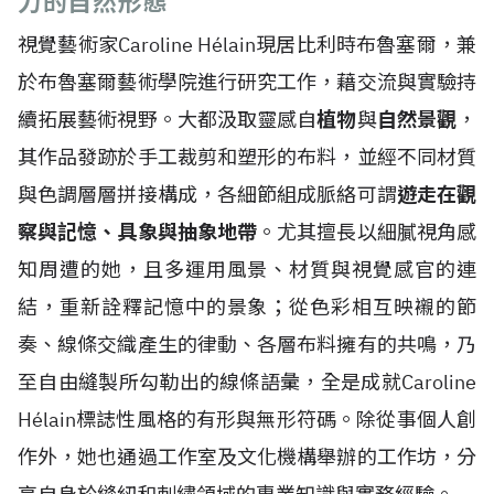
力的自然形態
視覺藝術家Caroline H
é
lain現居比利時布魯塞爾，兼
於布魯塞爾藝術學院進行研究工作，藉交流與實驗持
續拓展藝術視野。大都汲取靈感自
植物
與
自然景觀
，
其作品發跡於手工裁剪和塑形的布料，並經不同材質
與色調層層拼接構成，各細節組成脈絡可謂
遊走在觀
察與記憶、具象與抽象地帶
。尤其擅長以細膩視角感
知周遭的她，且多運用風景、材質與視覺感官的連
結，重新詮釋記憶中的景象；從色彩相互映襯的節
奏、線條交織產生的律動、各層布料擁有的共鳴，乃
至自由縫製所勾勒出的線條語彙，全是成就Caroline
H
é
lain標誌性風格的有形與無形符碼。除從事個人創
作外，她也通過工作室及文化機構舉辦的工作坊，分