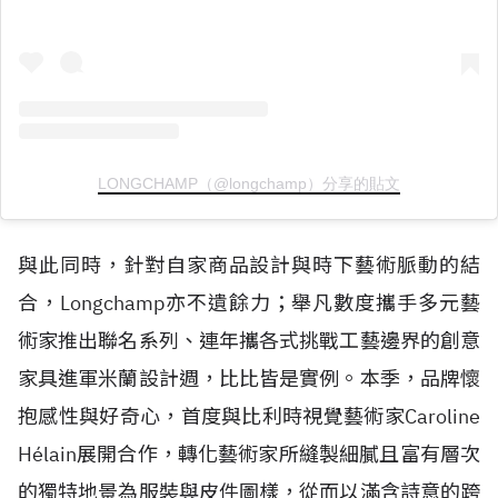
LONGCHAMP（@longchamp）分享的貼文
與此同時，針對自家商品設計與時下藝術脈動的結
合，Longchamp亦不遺餘力；舉凡數度攜手多元藝
術家推出聯名系列、連年攜各式挑戰工藝邊界的創意
家具進軍米蘭設計週，比比皆是實例。本季，品牌懷
抱感性與好奇心，首度與比利時視覺藝術家Caroline
H
é
lain展開合作，轉化藝術家所縫製細膩且富有層次
的獨特地景為服裝與皮件圖樣，從而以滿含詩意的跨