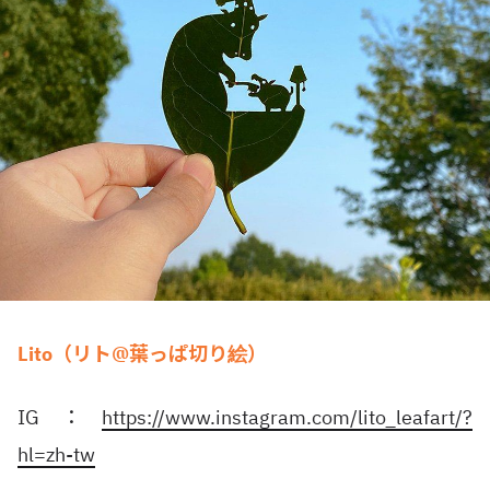
Lito（リト@葉っぱ切り絵）
IG：
https://www.instagram.com/lito_leafart/?
hl=zh-tw