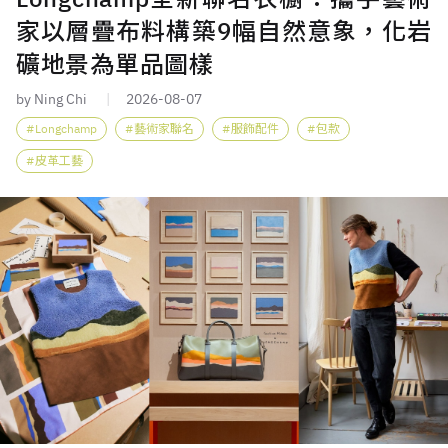
家以層疊布料構築9幅自然意象，化岩
礦地景為單品圖樣
by Ning Chi
2026-08-07
Longchamp
藝術家聯名
服飾配件
包款
皮革工藝