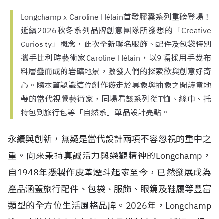
Longchamp x Caroline Hélain首發膠囊系列重磅登場！
延續2026秋冬系列品牌創意團隊所發想的「Creative
Curiosity」概念，此次全新聯名服飾、配件及包袋特別
攜手比利時藝術家Caroline Hélain，以9幅採用手裁布
料層疊而成的岩礦地景，激發人們的探索欲與創意好奇
心。隨本篇認識這位創作遊走於具象與抽象之間詩意地
帶的當代視覺藝術家，同場看該系列從T恤、絲巾、托
特包到旅行包等「自然系」單品設計亮點。
永續與創新，無疑是當代設計兩項不容忽視的重中之
重。向來秉持真誠活力與樂觀精神的Longchamp，
自
1948
年憑製作皮革煙斗起家至今，已然發展成為
產品涵蓋旅行配件、包袋、服飾、眼鏡及鞋履等豐富
類型的全方位生活風格品牌。2026年，Longchamp