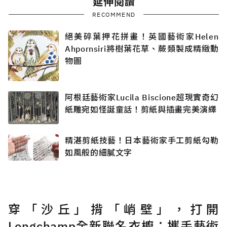
延伸閱讀
RECOMMEND
絕美碎葉押花拼畫！英國藝術家Helen
Ahpornsiri將樹葉花草、蕨類製成精緻動
物圖
阿根廷藝術家Lucila Biscione超現實奇幻
紙雕宛如怪誕童話！剪紙與插畫完美演繹
精湛剪紙技藝！日本藝術家手工剪紙勾勒
如風般的細膩文字
穿「沙丘」揹「峭壁」，打開
Longchamp全新聯名衣櫥：攜手藝術