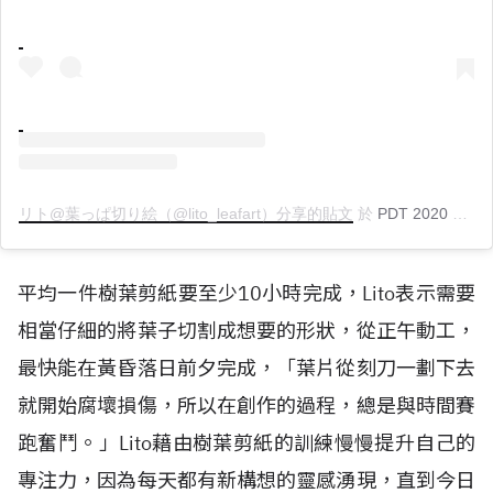
リト@葉っぱ切り絵（@lito_leafart）分享的貼文
於
PDT 2020 年 8月 月 12 日 上午 5:12
平均一件樹葉剪紙要至少10小時完成，Lito表示需要
相當仔細的將葉子切割成想要的形狀，從正午動工，
最快能在黃昏落日前夕完成，「葉片從刻刀一劃下去
就開始腐壞損傷，所以在創作的過程，總是與時間賽
跑奮鬥。」Lito藉由樹葉剪紙的訓練慢慢提升自己的
專注力，因為每天都有新構想的靈感湧現，直到今日