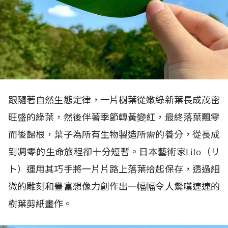
跟隨著自然生態定律，一片樹葉從嫩綠新葉長成茂密
旺盛的綠葉，然後伴著季節轉黃變紅，最終落葉飄零
而後歸根，葉子為所有生物製造所需的養分，從長成
到凋零的生命旅程卻十分短暫。日本藝術家Lito（リ
ト）運用其巧手將一片片路上落葉拾起保存，透過細
微的雕刻和豐富想像力創作出一幅幅令人驚嘆連連的
樹葉剪紙畫作。