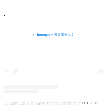
在 Instagram 查看這則貼文
リト@葉っぱ切り絵（@lito_leafart）分享的貼文
於
PDT 2020 年 5月 月 8 日 上午 5:15