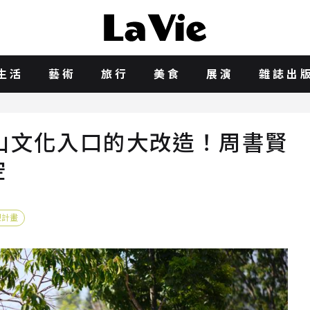
生活
藝術
旅行
美食
展演
雜誌出
山文化入口的大改造！周書賢
空
塑計畫