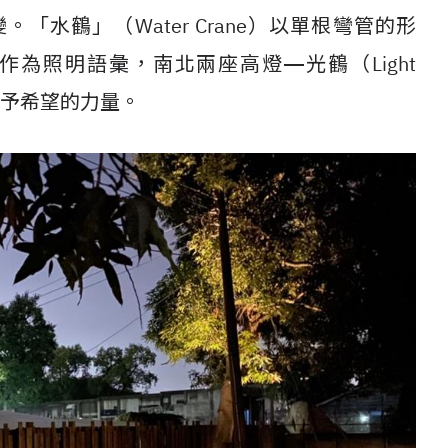
水鶴」（Water Crane）以單根彎管的形
為照明語彙，南北兩座高燈―光鶴（Light
給予希望的力量。