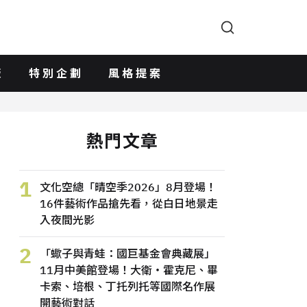
版
特別企劃
風格提案
熱門文章
1
文化空總「晴空季2026」8月登場！
16件藝術作品搶先看，從白日地景走
入夜間光影
2
「蠍子與青蛙：國巨基金會典藏展」
11月中美館登場！大衛・霍克尼、畢
卡索、培根、丁托列托等國際名作展
開藝術對話