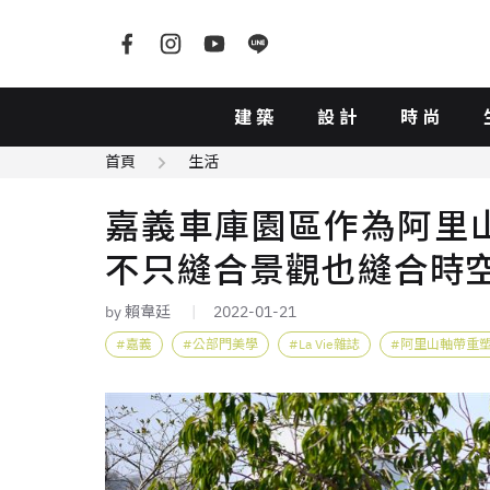
建築
設計
時尚
首頁
生活
嘉義車庫園區作為阿里
不只縫合景觀也縫合時
by 賴韋廷
2022-01-21
嘉義
公部門美學
La Vie雜誌
阿里山軸帶重