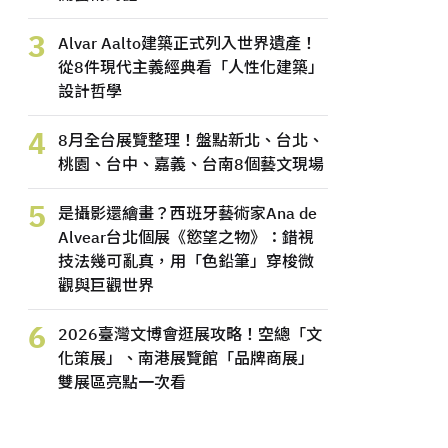
3
Alvar Aalto建築正式列入世界遺產！
從8件現代主義經典看「人性化建築」
設計哲學
4
8月全台展覽整理！盤點新北、台北、
桃園、台中、嘉義、台南8個藝文現場
5
是攝影還繪畫？西班牙藝術家Ana de
Alvear台北個展《慾望之物》：錯視
技法幾可亂真，用「色鉛筆」穿梭微
觀與巨觀世界
6
2026臺灣文博會逛展攻略！空總「文
化策展」、南港展覽館「品牌商展」
雙展區亮點一次看