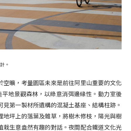
計。
於空曠，考量園區未來是前往阿里山重要的文化
造平地景觀森林，以綠意消弭邊緣性。動力室後
可見第一製材所遺構的混凝土基座、結構柱跡。
理地坪上的落葉及雜草，將樹木修枝，陽光與樹
植栽生意盎然有趣的對話。夜間配合鐵道文化光