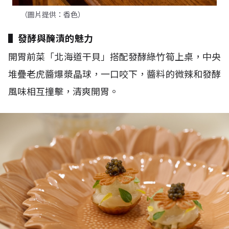
（圖片提供：香色）
▌發酵與醃漬的魅力
開胃前菜「北海道干貝」搭配發酵綠竹筍上桌，中央
堆疊老虎醬爆漿晶球，一口咬下，醬料的微辣和發酵
風味相互撞擊，清爽開胃。