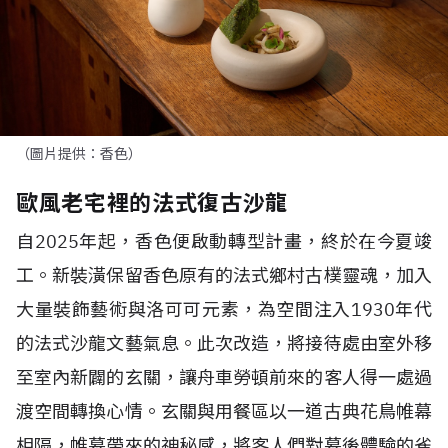
（圖片提供：香色）
歐風老宅裡的法式復古沙龍
自
2025
年起，香色便啟動轉型計畫，終於在今夏竣
工。新裝潢保留香色原有的法式鄉村古樸靈魂，加入
大量裝飾藝術與洛可可元素，為空間注入
1930
年代
的法式沙龍文藝氣息。此次改造，將接待處由室外移
至室內新闢的玄關，讓舟車勞頓前來的客人得一處過
渡空間轉換心情。玄關與用餐區以一道古典花鳥帷幕
相隔，帷幕帶來的神秘感，將客人們對幕後體驗的雀