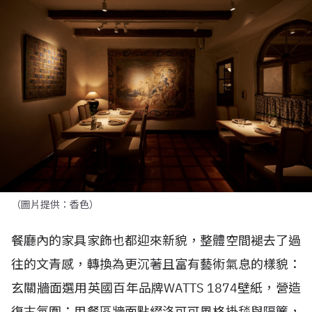
（圖片提供：香色）
餐廳內的家具家飾也都迎來新貌，整體空間褪去了過
往的文青感，轉換為更沉著且富有藝術氣息的樣貌：
玄關牆面選用英國百年品牌
WATTS 1874
壁紙，營造
復古氛圍；用餐區牆面點綴洛可可風格掛毯與隔簾，