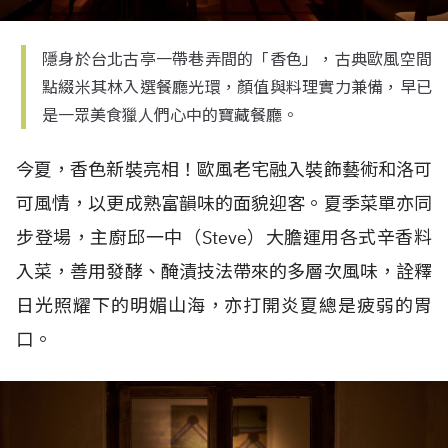
隱身於台北古亭一帶巷弄間的「香色」，古典歐風空間
點綴米其林入選餐廳光環，顏值與料理實力兼備，早已
是一眾美食獵人們心中的寶藏餐廳。
今夏，香色新裝亮相！歐風老宅融入裝飾藝術和洛可
可風情，以更成熟富韻味的面貌迎客。夏季菜單亦同
步登場，主廚邱一中（
Steve
）大膽運用各式辛香料
入菜，善用發酵、醃漬技法帶來的多層次風味，詮釋
日光照耀下的明媚山海，亦打開炎夏總是疲弱的胃
口。