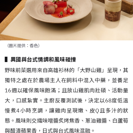
（圖片提供：香色）
▌異國與台式情調和風味碰撞
野味前菜選用來自高雄衫林的「大野山雞」呈現，其
獨特之處在於農場主人在飼料中混入中藥，並養足
16
週以確保風味飽滿；且放山雞肌肉壯碩、活動量
大，口感紮實。主廚反覆測試後，決定以
68
度低溫
慢煮
4
小時烹調，讓雞肉呈現嫩、皮
Q
且多汁的狀
態。風味則交織味噌醬炙烤焦香、蔥油雞醬、白蘆筍
與醋漬蘋果香，日式與台式風味混融。