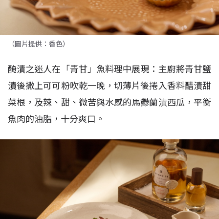
（圖片提供：香色）
醃漬之迷人在「青甘」魚料理中展現：主廚將青甘鹽
漬後撒上可可粉吹乾一晚，切薄片後捲入香料醋漬甜
菜根，及辣、甜、微苦與水感的馬鬱蘭漬西瓜，平衡
魚肉的油脂，十分爽口。