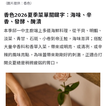
（圖片提供：香色）
香色2026夏季菜單關鍵字：海味、辛
香、發酵、醃漬
本季邱一中主廚端上多道海鮮料理，從干貝、明蝦、
淡菜、青甘、石斑、小卷到帝王鮭，海味澎湃；搭配
大量辛香料和香草入菜，帶來或明亮、或清冽、或辛
辣的風味亮點，為味蕾帶來剛剛好的刺激，正適合打
開炎夏總是稍微疲弱的胃口。