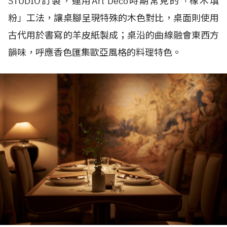
STUDIO
訂製，運用
Art Deco
時期常見的「橡木填
粉」工法，讓桌腳呈現特殊的木色對比，桌面則使用
古代用於書寫的羊皮紙製成；桌沿的曲線融會東西方
韻味，呼應香色匯集歐亞風格的料理特色。