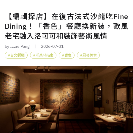
【編輯探店】在復古法式沙龍吃Fine
Dining！「香色」餐廳換新裝，歐風
老宅融入洛可可和裝飾藝術風情
by Izzie Pang
2026-07-31
台北餐廳
米其林指南
香色
風格美食