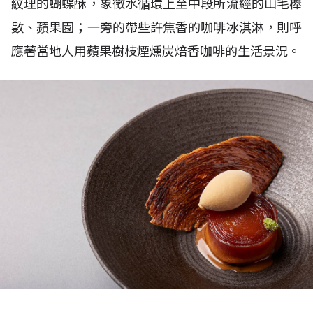
紋理的蝴蝶酥，象徵水循環上至中段所流經的山毛櫸
數、蘋果園；一旁的帶些許焦香的咖啡冰淇淋，則呼
應著當地人用蘋果樹枝煙燻炭焙香咖啡的生活景況。