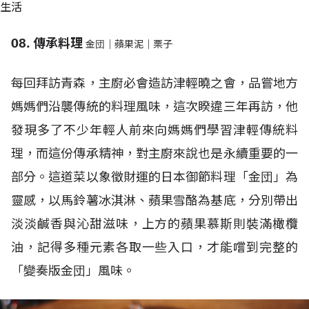
生活
08. 傳承料理
金団｜蘋果泥｜栗子
每回拜訪青森，主廚必會造訪津輕曉之會，品嘗地方
媽媽們沿襲傳統的料理風味，這次睽違三年再訪，他
發現多了不少年輕人前來向媽媽們學習津輕傳統料
理，而這份傳承精神，對主廚來說也是永續重要的一
部分。這道菜以象徵財運的日本御節料理「金団」為
靈感，以馬鈴薯冰淇淋、蘋果雪酪為基底，分別帶出
淡淡鹹香與沁甜滋味，上方的蘋果慕斯則裝滿橄欖
油，記得多種元素各取一些入口，才能嚐到完整的
「變奏版金団」風味。