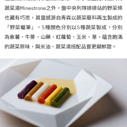
蔬菜湯Minestrone之外，盤中央列隊排排站的野菜條
也藏有巧思，其靈感源自青森以蔬菜廢料再生製成的
「野菜蠟筆」，5種顏色分別以5種蔬菜製成，分別
為紫薯、牛蒡、山藥、紅蘿蔔、玉米、蔥，蘊含飽滿
的蔬菜原味，與米油、蔬菜湯搭配品嘗更顯鮮甜。