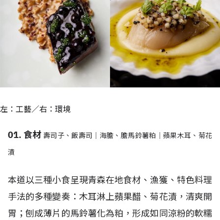
左：工藝／右：環境
01. 食材
壽司子、飯壽司｜海膽、膽馬鈴薯粕｜蘋果木耳、菊花
漬
本道以三種小食呈現青森在地食材、漁獲、特色料理
手法的多種變奏：木耳淋上蘋果醋、菊花漬，清爽開
胃；刨成薄片的馬鈴薯化為粕，形成如同涼粉的軟糯