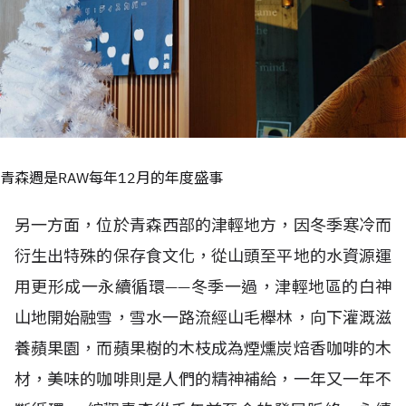
青森週是RAW每年12月的年度盛事
另一方面，位於青森西部的津輕地方，因冬季寒冷而
衍生出特殊的保存食文化，從山頭至平地的水資源運
用更形成一永續循環——冬季一過，津輕地區的白神
山地開始融雪，雪水一路流經山毛櫸林，向下灌溉滋
養蘋果園，而蘋果樹的木枝成為煙燻炭焙香咖啡的木
材，美味的咖啡則是人們的精神補給，一年又一年不