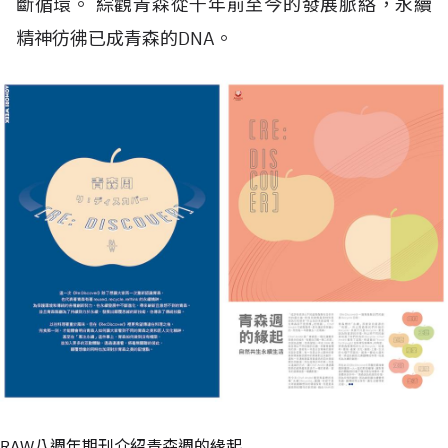
斷循環。 綜觀青森從千年前至今的發展脈絡，永續
精神彷彿已成青森的DNA。
RAW八週年期刊介紹青森週的緣起