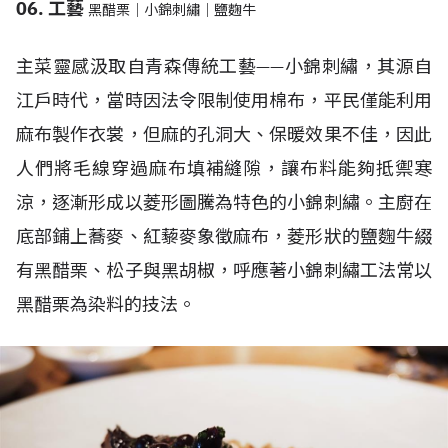
06. 工藝
黑醋栗｜小錦刺繡｜鹽麴牛
主菜靈感汲取自青森傳統工藝——小錦刺繡，其源自
江戶時代，當時因法令限制使用棉布，平民僅能利用
麻布製作衣裳，但麻的孔洞大、保暖效果不佳，因此
人們將毛線穿過麻布填補縫隙，讓布料能夠抵禦寒
涼，逐漸形成以菱形圖騰為特色的小錦刺繡。主廚在
底部鋪上蕎麥、紅藜麥象徵麻布，菱形狀的鹽麴牛綴
有黑醋栗、松子與黑胡椒，呼應著小錦刺繡工法常以
黑醋栗為染料的技法。