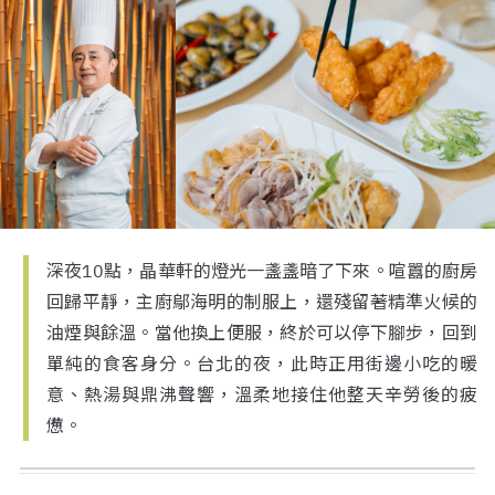
深夜10點，晶華軒的燈光一盞盞暗了下來。喧囂的廚房
回歸平靜，主廚鄔海明的制服上，還殘留著精準火候的
油煙與餘溫。當他換上便服，終於可以停下腳步，回到
單純的食客身分。台北的夜，此時正用街邊小吃的暖
意、熱湯與鼎沸聲響，溫柔地接住他整天辛勞後的疲
憊。