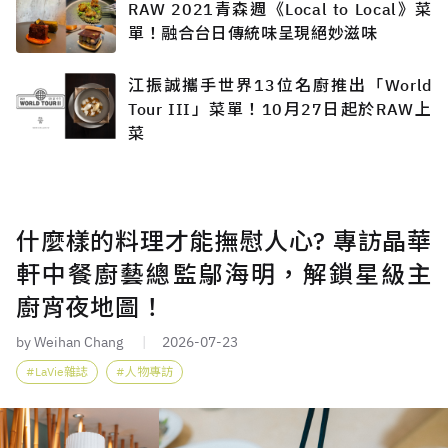
RAW 2021青森週《Local to Local》菜
單！融合台日傳統味呈現絕妙滋味
江振誠攜手世界13位名廚推出「World
Tour III」菜單！10月27日起於RAW上
菜
什麼樣的料理才能撫慰人心? 專訪晶華
軒中餐廚藝總監鄔海明，解鎖星級主
廚宵夜地圖！
by Weihan Chang
2026-07-23
LaVie雜誌
人物專訪