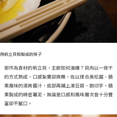
用帆立貝殼製成的筷子
那作為食材的帆立貝，主廚如何演繹？貝肉以一夜干
的方式熟成，口感紮實卻爽嫩，佐以揉合黑松露、蘋
果風味的清爽醬汁，底部再鋪上凍豆腐、鉋切芋、蘋
果製成的綿密薯泥，無論是口感和風味層次皆十分豐
富卻不膩口。