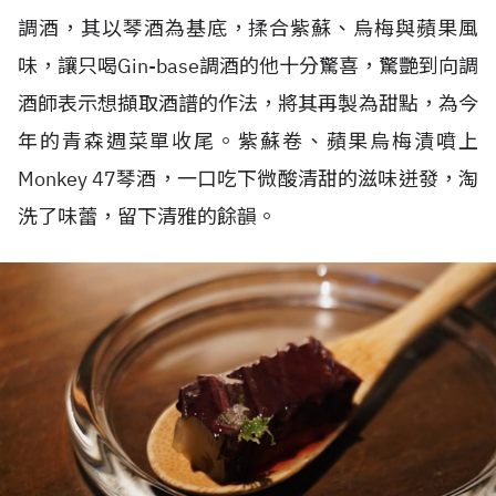
調酒，其以琴酒為基底，揉合紫蘇、烏梅與蘋果風
味，讓只喝Gin-base調酒的他十分驚喜，驚艷到向調
酒師表示想擷取酒譜的作法，將其再製為甜點，為今
年的青森週菜單收尾。紫蘇卷、蘋果烏梅漬噴上
Monkey 47琴酒，一口吃下微酸清甜的滋味迸發，淘
洗了味蕾，留下清雅的餘韻。