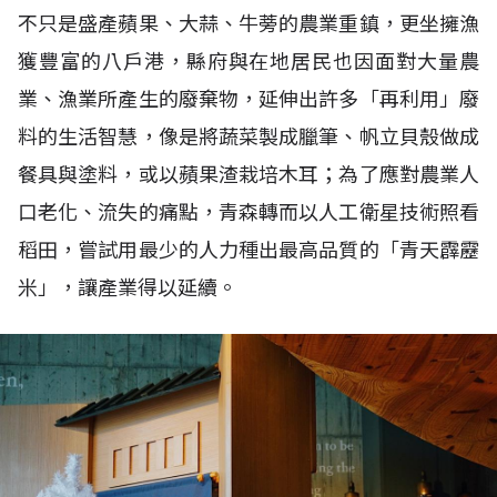
不只是盛產蘋果、大蒜、牛蒡的農業重鎮，更坐擁漁
獲豐富的八戶港，縣府與在地居民也因面對大量農
業、漁業所產生的廢棄物，延伸出許多「再利用」廢
料的生活智慧，像是將蔬菜製成臘筆、帆立貝殼做成
餐具與塗料，或以蘋果渣栽培木耳；為了應對農業人
口老化、流失的痛點，青森轉而以人工衛星技術照看
稻田，嘗試用最少的人力種出最高品質的「青天霹靂
米」，讓產業得以延續。