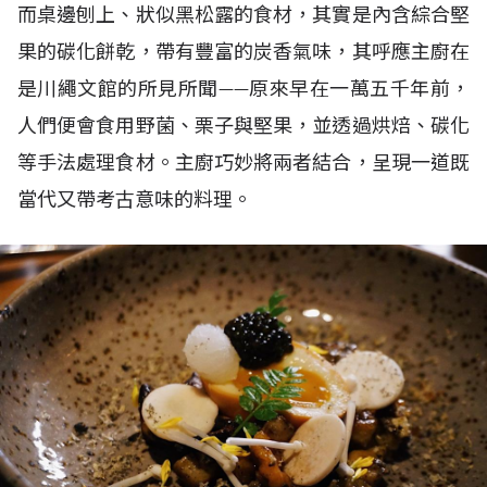
而桌邊刨上、狀似黑松露的食材，其實是內含綜合堅
果的碳化餅乾，帶有豐富的炭香氣味，其呼應主廚在
是川繩文館的所見所聞——原來早在一萬五千年前，
人們便會食用野菌、栗子與堅果，並透過烘焙、碳化
等手法處理食材。主廚巧妙將兩者結合，呈現一道既
當代又帶考古意味的料理。