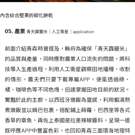
內含綜合堅果的碳化餅乾
05. 產業
青天霹靂米｜人工衛星｜application
前面介紹青森時曾提及，縣府為確保「青天霹靂米」
的品質與產量，同時應對農業人口流失的問題，將科
技導入生產過程，利用人工衛星觀察田地播種、收割
的情形，農夫們只要下載專屬APP，便能透過綠、
橘、咖啡色等不同色塊，迅速掌握田地目前的狀況。
驚豔於此的主廚，以西班牙燉飯為靈感，利用蝦湯熬
煮燉飯並以鍋巴包裹，搭配鋪上蒔蘿、巴西里等各式
香草的章魚，再佐上泰國是拉差辣椒醬料，呈現一道
既呼應APP中豐富色彩，也回扣青森三面環海地理特