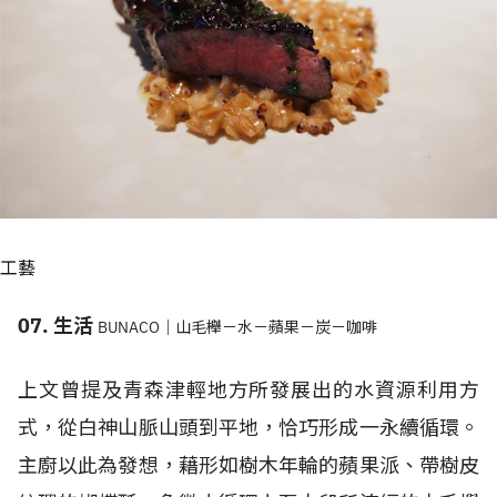
工藝
07. 生活
BUNACO｜山毛櫸－水－蘋果－炭－咖啡
上文曾提及青森津輕地方所發展出的水資源利用方
式，從白神山脈山頭到平地，恰巧形成一永續循環。
主廚以此為發想，藉形如樹木年輪的蘋果派、帶樹皮