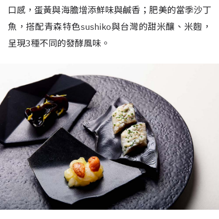
口感，蛋黃與海膽增添鮮味與鹹香；肥美的當季沙丁
魚，搭配青森特色sushiko與台灣的甜米釀、米麴，
呈現3種不同的發酵風味。