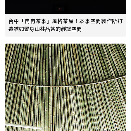
台中「冉冉茶事」風格茶屋！本事空間製作所打
造猶如置身山林品茶的靜謐空間