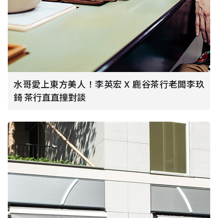
水哥愛上東方美人！李英宏 X 鹿谷茶行老闆李玖
錡 茶行直直撞對談