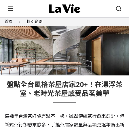
首頁
特別企劃
盤點全台風格茶屋店家20+！在漂浮茶
室、老時光茶屋感受品茗美學
這幾年台灣茶好像有點不一樣，雖然傳統茶行愈來愈少，但
新式茶行卻愈來愈多，手搖茶店家數量與品項更逐年衝出新