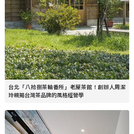
台北「八拾捌茶輪番所」老屋茶館！創辦人周潔
玲親揭台灣茶品牌的風格經營學